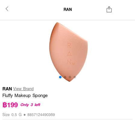
RAN
RAN
View Brand
Fluffy Makeup Sponge
฿199
Only 3 left
Size 0.5 G • 8857124490369