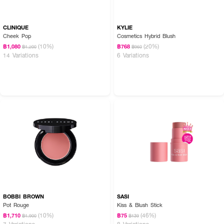
CLINIQUE
KYLIE
Cheek Pop
Cosmetics Hybrid Blush
(10%)
(20%)
฿1,080
฿768
฿1,200
฿960
14 Variations
6 Variations
BOBBI BROWN
SASI
Pot Rouge
Kiss & Blush Stick
(10%)
(46%)
฿1,710
฿75
฿1,900
฿139
7 Variations
8 Variations