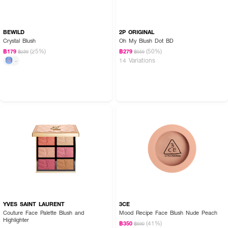
BEWILD
2P ORIGINAL
Crystal Blush
Oh My Blush Dot BD
(25%)
(50%)
฿179
฿279
฿239
฿559
14 Variations
-
YVES SAINT LAURENT
3CE
Couture Face Palette Blush and
Mood Recipe Face Blush Nude Peach
Highlighter
(41%)
฿350
฿590