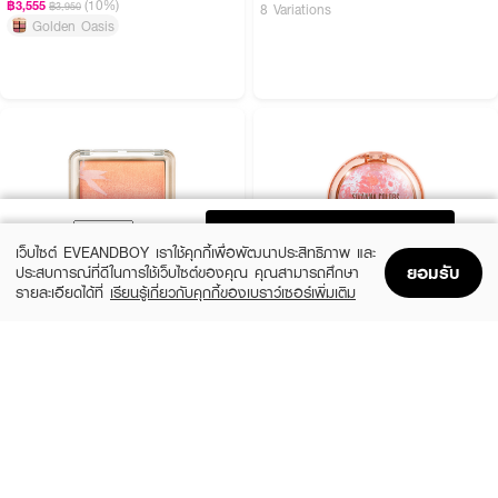
(10%)
฿3,555
฿3,950
8 Variations
Golden Oasis
ADD TO BAG
เว็บไซต์ EVEANDBOY เราใช้คุกกี้เพื่อพัฒนาประสิทธิภาพ และ
ยอมรับ
ประสบการณ์ที่ดีในการใช้เว็บไซต์ของคุณ คุณสามารถศึกษา
รายละเอียดได้ที่
เรียนรู้เกี่ยวกับคุกกี้ของเบราว์เซอร์เพิ่มเติม
Home
Home
Promotions
Promotions
Shopping Bag
Shopping Bag
Account
Account
CUTE PRESS
SIVANNA
Nonstop Ombre Blush
Cookie Baked Blush
฿290
฿249
3 Variations
3 Variations