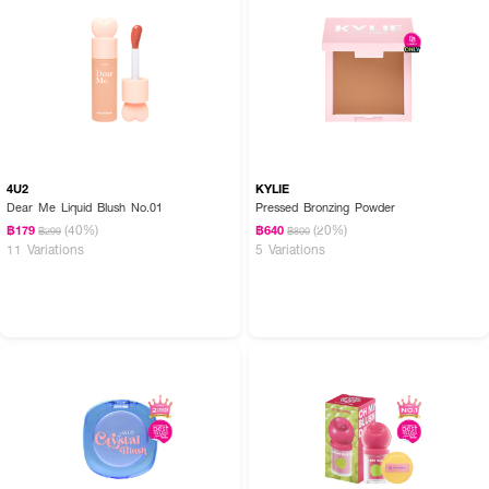
4U2
KYLIE
Dear Me Liquid Blush No.01
Pressed Bronzing Powder
(40%)
(20%)
฿179
฿640
฿299
฿800
11 Variations
5 Variations