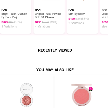
RAN
RAN
RAN
RAN
Bright Touch Cushion
Original Plus+ Powder
Slim Eyebrow
Loos
By Pom Vinij
SPF 30 PA++++
Vinij
(56%)
฿159
฿359
(56%)
(39%)
฿349
฿790
฿59
฿790
฿1,290
2 Variations
3 Variations
4 Variations
size
RECENTLY VIEWED
YOU MAY ALSO LIKE