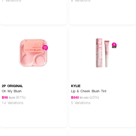
2P ORIGINAL
KYLIE
Oh My Blush
Lip & Cheek Blush Tint
(67%)
(20%)
฿98
฿840
฿299
฿1,050
14 Variations
5 Variations