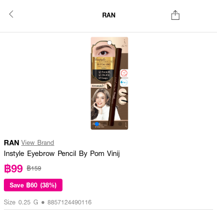
RAN
RAN
View Brand
Instyle Eyebrow Pencil By Pom Vinij
฿99
฿159
Save
฿60 (38%)
Size 0.25 G • 8857124490116