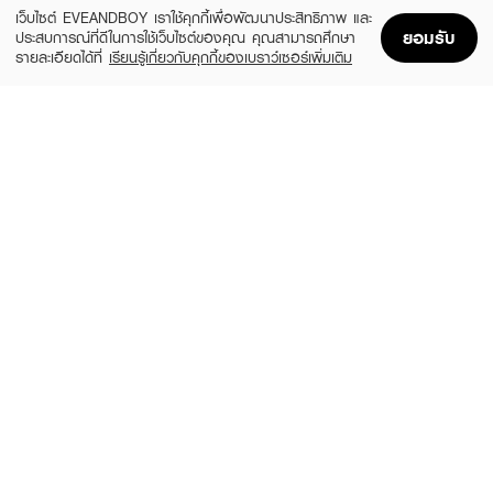
NOTIFY ME
เว็บไซต์ EVEANDBOY เราใช้คุกกี้เพื่อพัฒนาประสิทธิภาพ และ
ยอมรับ
ประสบการณ์ที่ดีในการใช้เว็บไซต์ของคุณ คุณสามารถศึกษา
รายละเอียดได้ที่
เรียนรู้เกี่ยวกับคุกกี้ของเบราว์เซอร์เพิ่มเติม
Home
Home
Promotions
Promotions
Shopping Bag
Shopping Bag
Account
Account
MELLME
SASI
Eyebrow Pencil
Brow To Be Auto Pencil
(34%)
฿18
฿59
฿89
2 Variations
2 Variations