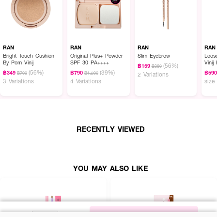
RAN
RAN
RAN
RAN
Bright Touch Cushion
Original Plus+ Powder
Slim Eyebrow
Loos
By Pom Vinij
SPF 30 PA++++
Vinij
(56%)
฿159
฿359
(56%)
(39%)
฿349
฿790
฿59
฿790
฿1,290
2 Variations
3 Variations
4 Variations
size
RECENTLY VIEWED
YOU MAY ALSO LIKE