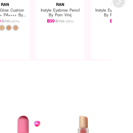
RAN
RAN
RAN
 Glow Cushion
Instyle Eyebrow Pencil
Instyle Eyeblow Penc
+ PA++++ By
By Pom Vinij
By Pom Vinij
om Vinij
9
฿99
฿159
฿790
฿159
(62%)
(38%)