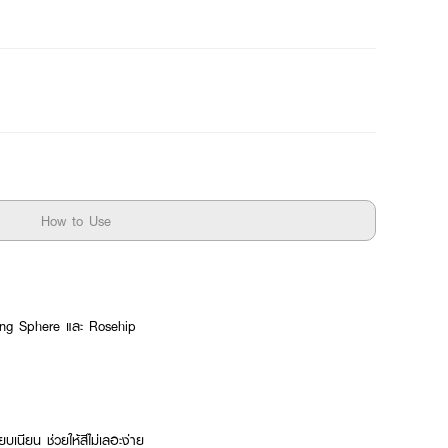
How to Use
illing Sphere และ Rosehip
เนียน ช่วยให้สีไม่เลอะง่าย