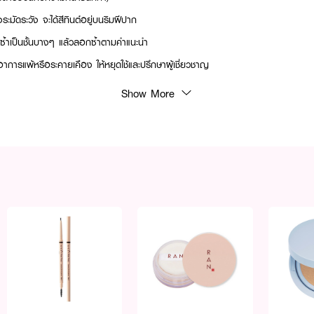
ะมัดระวัง จะได้สีทินต์อยู่บนริมฝีปาก
ทาซ้ำเป็นชั้นบางๆ แล้วลอกซ้ำตามคำแนะนำ
ดอาการแพ้หรือระคายเคือง ให้หยุดใช้และปรึกษาผู้เชี่ยวชาญ
Show More