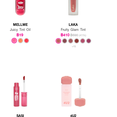
MELLME
LAKA
Juicy Tint Oil
Fruity Glam Tint
฿19
฿410
฿690
(41%)
+15
SASI
4U2