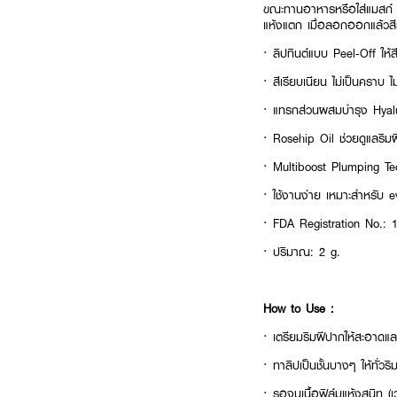
ขณะทานอาหารหรือใส่แมสก์ พร
แห้งแตก เมื่อลอกออกแล้วสี
· ลิปทินต์แบบ Peel‑Off ให้ส
· สีเรียบเนียน ไม่เป็นคราบ ไ
· แทรกส่วนผสมบำรุง Hyaluro
· Rosehip Oil ช่วยดูแลริมฝี
· Multiboost Plumping Tech
· ใช้งานง่าย เหมาะสำหรับ e
· FDA Registration No.:
· ปริมาณ: 2 g.
How to Use :
· เตรียมริมฝีปากให้สะอาดแ
· ทาลิปเป็นชั้นบางๆ ให้ทั่ว
· รอจนเนื้อฟิล์มแห้งสนิท (เ