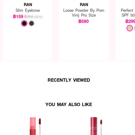
RAN
RAN
Slim Eyebrow
Loose Powder By Pom
Perfect
Vinij Pro Size
SPF 50
฿159
฿359
(56%)
P
฿590
฿29
RECENTLY VIEWED
YOU MAY ALSO LIKE