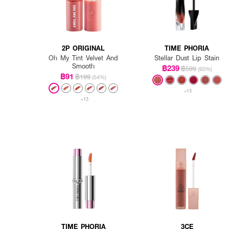
2P ORIGINAL
TIME PHORIA
Oh My Tint Velvet And
Stellar Dust Lip Stain
Smooth
฿239
฿599
(60%)
฿91
฿199
(54%)
+13
+13
TIME PHORIA
3CE