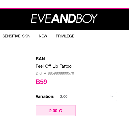
SENSITIVE SKIN
NEW
PRIVILEGE
RAN
Peel Off Lip Tattoo
2 G • 8859808800570
฿59
Variation:
2.00
2.00 G