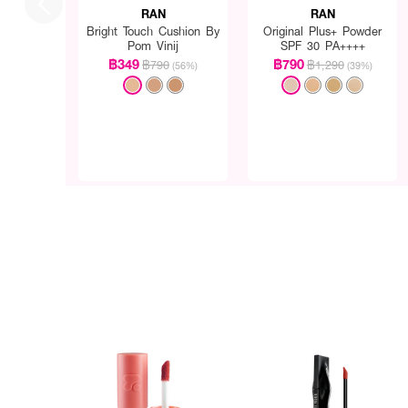
RAN
RAN
Bright Touch Cushion By
Original Plus+ Powder
Pom Vinij
SPF 30 PA++++
฿349
฿790
฿790
฿1,290
(56%)
(39%)