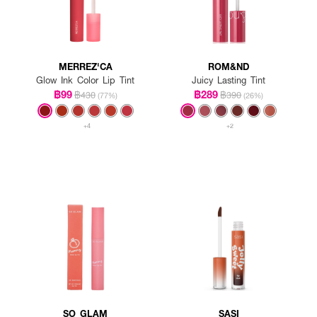
MERREZ'CA
ROM&ND
Glow Ink Color Lip Tint
Juicy Lasting Tint
฿99
฿289
฿430
฿390
(77%)
(26%)
+4
+2
SO GLAM
SASI