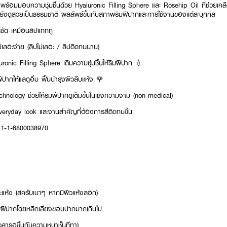
้อมมอบความชุ่มชื้นด้วย Hyaluronic Filling Sphere และ Rosehip Oil ที่ช่วยเคลือบ
ยังดูสวยเป็นธรรมชาติ ผลลัพธ์ขึ้นกับสภาพริมฝีปากและการใช้งานของแต่ละบุคคล
ีชัด เหมือนลิปแทททู
ม่เลอะง่าย (ลิปไม่เลอะ / ลิปติดทนนาน)
nic Filling Sphere เติมความชุ่มชื้นให้ริมฝีปาก 💧
ปากให้แลดูอิ่ม ฟื้นบำรุงผิวลีบแห้ง 🌹
nology ช่วยให้ริมฝีปากดูเต็มขึ้นในเชิงความงาม (non‑medical)
veryday look และงานสำคัญที่ต้องการสีติดทนขึ้น
 11-1-6800038970
ละแห้ง (สครับเบาๆ หากมีผิวแห้งลอก)
ริมฝีปากโดยหลีกเลี่ยงขอบปากมากเกินไป
วลารอขึ้นกับความหนาชั้นที่ทา)