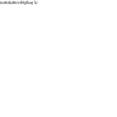
ผิวริมฝีปากให้ดูอิ่มฟู ไม่