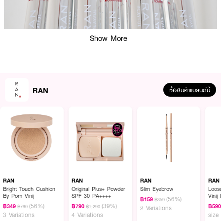
Show More
RAN
ซื้อสินค้าแบรนด์นี้
ผลลัพธ์ที่ได้ :
RAN Playful C&C Duo
ที่สุดของการปกปิดในแท่งเดียว! ผสาน Concealer และ
Corrector เพื่อผิวเนียนสวยไร้ที่ติ เนื้อบางเบา เกลี่ยง่าย ไม่ตกร่อง ไม่เป็นคราบ
ด้วยเทคโนโลยี WATER SHIELD จากเยอรมนี
RAN
RAN
RAN
RAN
Bright Touch Cushion
Original Plus+ Powder
Slim Eyebrow
Loos
By Pom Vinij
SPF 30 PA++++
Vinij
(56%)
฿159
฿359
(56%)
(39%)
฿349
฿790
฿59
฿790
฿1,290
2 Variations
3 Variations
4 Variations
size