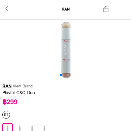
RAN
RAN
View Brand
Playful C&C Duo
฿299
01