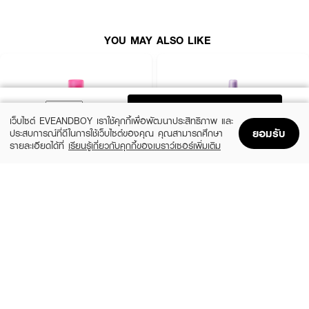
YOU MAY ALSO LIKE
ADD TO BAG
เว็บไซต์ EVEANDBOY เราใช้คุกกี้เพื่อพัฒนาประสิทธิภาพ และ
ยอมรับ
ประสบการณ์ที่ดีในการใช้เว็บไซต์ของคุณ คุณสามารถศึกษา
รายละเอียดได้ที่
เรียนรู้เกี่ยวกับคุกกี้ของเบราว์เซอร์เพิ่มเติม
Home
Home
Promotions
Promotions
Shopping Bag
Shopping Bag
Account
Account
DAZZLE ME
DAZZLE ME
Setting Spray Oil Control (Barbie)
Get a Grip Makeup Setting Spray Matte
Fix
(48%)
฿119
฿229
(44%)
฿89
฿159
size 50 ML
2 Variations