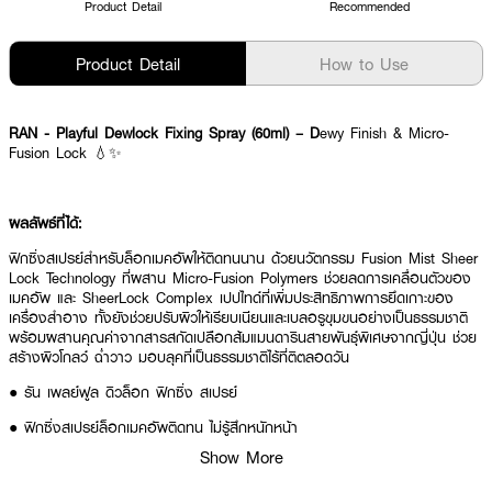
Product Detail
Recommended
Product Detail
How to Use
RAN - Playful Dewlock Fixing Spray (60ml) – D
ewy Finish & Micro-
Fusion Lock 💧✨
ผลลัพธ์ที่ได้:
ฟิกซิ่งสเปรย์สำหรับล็อกเมคอัพให้ติดทนนาน ด้วยนวัตกรรม Fusion Mist Sheer
Lock Technology ที่ผสาน Micro-Fusion Polymers ช่วยลดการเคลื่อนตัวของ
เมคอัพ และ SheerLock Complex เปปไทด์ที่เพิ่มประสิทธิภาพการยึดเกาะของ
เครื่องสำอาง ทั้งยังช่วยปรับผิวให้เรียบเนียนและเบลอรูขุมขนอย่างเป็นธรรมชาติ
พร้อมผสานคุณค่าจากสารสกัดเปลือกส้มแมนดารินสายพันธุ์พิเศษจากญี่ปุ่น ช่วย
สร้างผิวโกลว์ ฉ่ำวาว มอบลุคที่เป็นธรรมชาติไร้ที่ติตลอดวัน
● รัน เพลย์ฟูล ดิวล็อก ฟิกซิ่ง สเปรย์
● ฟิกซิ่งสเปรย์ล็อกเมคอัพติดทน ไม่รู้สึกหนักหน้า
Show More
● Fusion Mist Sheer Lock Technology ช่วยลดการเคลื่อนตัวและยึดเกาะของ
เมคอัพ