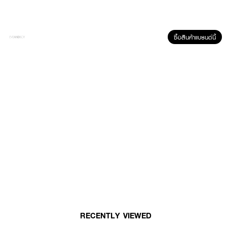
● ปรับผิวให้เรียบเนียนและเบลอรูขุมขนอย่างเป็นธรรมชาติ
● สารสกัดเปลือกส้มแมนดารินจากญี่ปุ่น ช่วยสร้างผิวโกลว์ ฉ่ำวาว
ซื้อสินค้าแบรนด์นี้
● FDA Registration no. 11-1-6800031401
● ปริมาณ - 60ml
How To Use :
● ฉีดสเปรย์ให้ทั่วใบหน้าหลังแต่งหน้าเสร็จ
ล็อกเมคอัพสวยเป๊ะ พร้อมผิวโกลว์ฉ่ำวาวอย่างเป็นธรรมชาติยาวนานตลอดวัน 💖
🌟
RECENTLY VIEWED