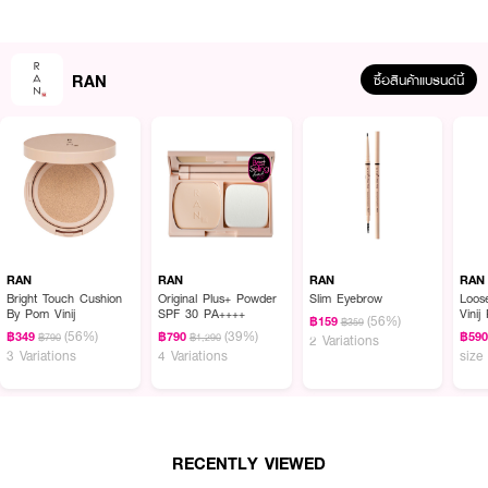
· เทคโนโลยี DRYTOUCH ALCOHOL‑SILICA ช่วยให้ขนแปรงแห้งไว พร้อมใช้
ทันที (quick‑dry)
· POLYGLYCERYL‑6 CAPRYLATE ช่วยละลายคราบเครื่องสำอางได้หมดจด
RAN
ซื้อสินค้าแบรนด์นี้
· ARGAN OIL ถนอมขนแปรง ให้ความนุ่ม ไม่ทำให้ขนแข็งกระด้าง
· เหมาะกับขนแปรงทั้งแบบสังเคราะห์และขนธรรมชาติ — ใช้งานง่ายระหว่างวันหรือ
ขณะเดินทาง
· พกพาสะดวก ใช้เป็น cleaning pad แบบครั้งต่อครั้ง ไม่ต้องล้างน้ำ
· ปราศจาก Silicone, SLS, Colorant, Paraben และ Mineral Oil
· FDA Registration no.: 12-1-6800037162
RAN
RAN
RAN
RAN
· ปริมาณ: 5 Sheets
Bright Touch Cushion
Original Plus+ Powder
Slim Eyebrow
Loos
By Pom Vinij
SPF 30 PA++++
Vinij
(56%)
฿159
฿359
(56%)
(39%)
฿349
฿790
฿59
฿790
฿1,290
2 Variations
3 Variations
4 Variations
size
How to Use :
· แกะแผ่นจากซอง แล้ววางบนพื้นผิวสะอาด
· ใช้ปลายขนแปรงปัดหรือถูเบาๆ บนแผ่นเช็ดหลายรอบจนคราบหลุดออก
RECENTLY VIEWED
· ตรวจดูความสะอาด หากยังมีคราบซ้อน ให้เปลี่ยนส่วนแผ่นแล้วเช็ดซ้ำจนพอใจ