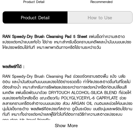
Product Detail
Recommended
Product Detail
How to Use
RAN Speedy‑Dry Brush Cleansing Pad 5 Sheet
แผ่นเช็ดทำความสะอาด
แปรงแต่งหน้าแบบแห้งไว ใช้ง่าย เหมาะสำหรับเช็ดคราบเมคอัพและน้ำมันบนขนแปรง
ให้แปรงพร้อมใช้ทันที เหมาะพกพาเดินทางหรือใช้งานระหว่างวัน
ผลลัพธ์ที่ได้ :
RAN Speedy‑Dry Brush Cleansing Pad ช่วยขจัดคราบรองพื้น แป้ง บลัช
ออน และน้ำมันส่วนเกินบนขนแปรงได้อย่างรวดเร็ว ทำให้แปรงสะอาดขึ้นทันทีโดยไม่
ต้องล้างน้ำ เหมาะสำหรับการรีเฟรชแปรงระหว่างการแต่งหน้าหรือก่อนเปลี่ยนสี
เมคอัพ แผ่นเช็ดพัฒนาด้วย DRYTOUCH ALCOHOL‑SILICA BLEND ที่ช่วยให้
ขนแปรงแห้งไวหลังเช็ด ขณะเดียวกัน POLYGLYCERYL‑6 CAPRYLATE ช่วย
ละลายคราบเครื่องสำอางบนขนแปรง ส่วน ARGAN OIL ถนอมและช่วยให้ขนแปรง
นุ่มไม่แข็งกระด้าง ผลลัพธ์คือแปรงที่สะอาด ดูเป็นระเบียบ ขนยังนุ่มและพร้อมใช้งาน
ทันที เหมาะทั้งช่างแต่งหน้าและผู้ใช้ทั่วไปที่ต้องการวิธีทำความสะอาดแปรงแบบ
one‑step และ travel‑friendly
Show More
· เช็ดทำความสะอาดคราบเมคอัพและน้ำมันส่วนเกินบนขนแปรงอย่างรวดเร็ว