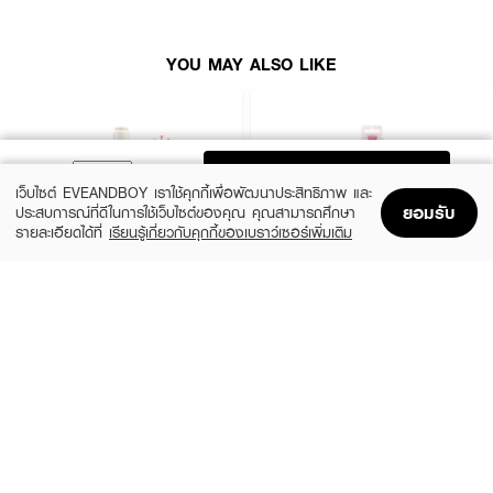
· ปัดแปรงเบาๆ เพื่อคืนรูปขน แล้วใช้ได้ทันที (แห้งไว ไม่ต้องรอ)
· ทิ้งแผ่นหลังการใช้งานครั้งเดียว — ไม่แนะนำให้ซ้ำใช้ซ้ำกับแผ่นเดิม
YOU MAY ALSO LIKE
ADD TO BAG
เว็บไซต์ EVEANDBOY เราใช้คุกกี้เพื่อพัฒนาประสิทธิภาพ และ
ยอมรับ
ประสบการณ์ที่ดีในการใช้เว็บไซต์ของคุณ คุณสามารถศึกษา
รายละเอียดได้ที่
เรียนรู้เกี่ยวกับคุกกี้ของเบราว์เซอร์เพิ่มเติม
Home
Home
Promotions
Promotions
Shopping Bag
Shopping Bag
Account
Account
BLINK BLINK BRUSH
REAL TECHNIQUES
Brush Cleanser New Formula
Instapop Cheek Brush
(36%)
(20%)
฿179
฿520
฿279
฿650
size 150 ML
size 0