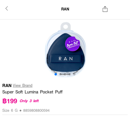
RAN
RAN
View Brand
Super Soft Lumina Pocket Puff
฿199
Only 3 left
Size 6 G • 8859808800594