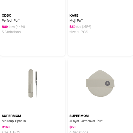
เยอะมาก ตบเบาๆ ก็ได้การปกปิดที่เรียบเนียนโดยไม่ต้องใช้ในปริมาณมากเหมือนพัฟ
ทั่วไปค่ะ
ODBO
KAGE
Perfect Puff
Moji Puff
(44%)
(25%)
฿89
฿59
฿159
฿79
ตบเบาๆ ผิวเนียนกริบ ประหยัดรองพื้น พร้อมสัมผัสนุ่มเด้งสบายผิวในทุกวัน 💧
5 Variations
size 1 PCS
✨ เผยลุคผิวสวยสมบูรณ์แบบอย่างเป็นธรรมชาติ ไร้กังวลเรื่องสิ่งสะสมอุดตันผิว
SUPERMOM
SUPERMOM
Makeup Spatula
4Layer Ultrasaver Puff
฿169
฿59
size 1 PCS
4 Variations