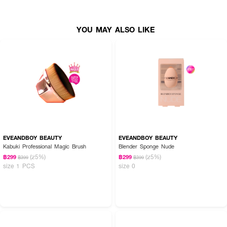
How To Use:
YOU MAY ALSO LIKE
● แต้มผลิตภัณฑ์ประเภทเนื้อครีม, รองพื้น, บีบีครีม หรือคุชชั่นลงบนใบหน้าใน
ปริมาณที่พอเหมาะ
● ใช้พัฟจับบริเวณสายคาดแล้วนำไปแตะเบาๆ (ไม่ควรลากหรือถู) เพื่อเกลี่ยเนื้อ
สัมผัสให้เนียนเรียบสม่ำเสมอทั่วใบหน้า
● สามารถใช้มุมแหลมของพัฟทรงหยดน้ำเกลี่ยในบริเวณที่เข้าถึงยาก เช่น ซอก
จมูก หรือใต้ตา เพื่อความเนี้ยบยิ่งขึ้น
คำแนะนำเพิ่มเติมเพื่อสุขอนามัย:
EVEANDBOY BEAUTY
EVEANDBOY BEAUTY
Kabuki Professional Magic Brush
Blender Sponge Nude
● เพื่อสุขอนามัยที่ดีของผิวหน้า ควรทำความสะอาดพัฟสัปดาห์ละ 1 ครั้ง และ
(25%)
(25%)
฿299
฿299
แนะนำให้เปลี่ยนพัฟใหม่ทุกๆ 1-3 เดือน
฿399
฿399
size 1 PCS
size 0
● การทำความสะอาด ควรใช้ผลิตภัณฑ์สำหรับทำความสะอาดพัฟโดยเฉพาะ โดยใช้
วิธีกดเบาๆ เพื่อไล่สิ่งสกปรก (หลีกเลี่ยงการใช้เล็บหรือของมีคมกดเพื่อป้องกันการ
ฉีกขาด) จากนั้นนำไปตากในที่ร่มจนแห้งสนิท
● หากพบว่าพัฟเริ่มแข็ง กระด้าง หรือประสิทธิภาพในการแต่งหน้าลดลง (เนื้อ
ผลิตภัณฑ์ไม่เกาะพัฟ) ควรเปลี่ยนพัฟใหม่ทันที