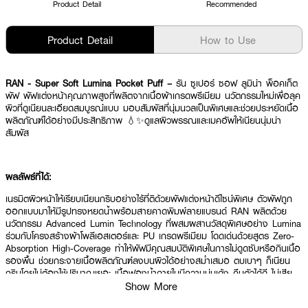
Product Detail
Recommended
Product Detail
How to Use
RAN - Super Soft Lumina Pocket Puff –
รัน ซูเปอร์ ซอฟ ลูมิน่า พ็อคเก็ต
พัฟ พัฟแต่งหน้าคุณภาพสูงที่ผลิตจากเนื้อผ้าเกรดพรีเมียม นวัตกรรมใหม่เพื่อลุค
ผิวที่ดูเนียนละเอียดสมบูรณ์แบบ มอบสัมผัสที่นุ่มนวลเป็นพิเศษและช่วยประหยัดเนื้อ
ผลิตภัณฑ์ได้อย่างมีประสิทธิภาพ 💧✨ดูแลผิวพรรณและเมคอัพให้เนียนนุ่มน่า
สัมผัส
ผลลัพธ์ที่ได้:
เนรมิตผิวหน้าให้เรียบเนียนกริบอย่างไร้ที่ติด้วยพัฟแต่งหน้าดีไซน์พิเศษ ตัวพัฟถูก
ออกแบบมาให้มีรูปทรงหยดน้ำพร้อมสายคาดพิมพ์ลายแบรนด์ RAN ผลิตด้วย
นวัตกรรม Advanced Lumin Technology ที่ผสมผสานวัสดุพิเศษอย่าง Lumina
ร่วมกับโครงสร้างผ้าโพลีเอสเตอร์และ PU เกรดพรีเมียม โดดเด่นด้วยสูตร Zero-
Absorption High-Coverage ทำให้พัฟมีคุณสมบัติพิเศษในการไม่ดูดซับหรือกินเนื้อ
รองพื้น ช่วยกระจายเนื้อผลิตภัณฑ์ลงบนผิวได้อย่างสม่ำเสมอ ตบเบาๆ ก็เนียน
กริบโดยไม่ต้องใช้ปริมาณเยอะ เนื้อฟองน้ำภายในมีความนุ่มเด้ง คืนตัวได้ดี ไม่เสีย
ทรงง่าย อีกทั้งยังแห้งไวและช่วยลดการสะสมของเชื้อโรค มอบผลลัพธ์งานผิวที่ดู
Show More
เป็นธรรมชาติ ติดทนนาน และประหยัดเนื้อผลิตภัณฑ์ สามารถใช้งานร่วมกับเมคอัพ