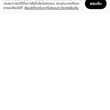
ยอมรับ
ประสบการณ์ที่ดีในการใช้เว็บไซต์ของคุณ คุณสามารถศึกษา
รายละเอียดได้ที่
เรียนรู้เกี่ยวกับคุกกี้ของเบราว์เซอร์เพิ่มเติม
Home
Home
Promotions
Promotions
Shopping Bag
Shopping Bag
Account
Account
MEILINDA
SUPERMOM
Better skin sponge blender (พัฟเกลี่ยรอง
Soft Fusion Puff
พื้นรูปไข่)
฿99
(35%)
฿129
฿199
size 30 G
MC 5086
MEILINDA
ODBO
Merry Mellow Puff
Tiny Puff
(41%)
(35%)
฿129
฿129
฿219
฿199