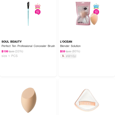
วิธีการเก็บรักษา:
● ควรเก็บพัฟไว้ในที่แห้งและเย็น หลีกเลี่ยงการโดนแสงแดดโดยตรงและบริเวณที่มี
อุณหภูมิสูง
● เก็บให้พ้นมือเด็ก
SOUL BEAUTY
L'OCEAN
Perfect Ten Professional Concealer Brush
Blender Solution
FAQ:
(33%)
(80%)
฿199
฿59
฿299
฿290
size 1 PCS
#W102
● พัฟรุ่นนี้จำเป็นต้องเอาไปชุบน้ำก่อนใช้งานเหมือนฟองน้ำไข่ทั่วไปไหมคะ?
ไม่ต้องชุบน้ำเลยค่ะ พัฟรุ่นนี้ถูกออกแบบมาให้สามารถใช้ในรูปแบบพัฟแห้งได้ทันทีเลย
ค่ะ ด้วยนวัตกรรม Advanced Lumin Technology และวัสดุ Lumina ที่มีความนุ่ม
เด้งในตัวอยู่แล้ว เพียงแค่แต้มรองพื้นลงบนผิวแล้วใช้พัฟแห้งแตะเบาๆ ก็สามารถ
เกลี่ยเนื้อรองพื้น บีบีครีม หรือคุชชั่นให้เนียนกริบกลืนไปกับผิวได้อย่างเป็น
ธรรมชาติแล้วค่ะ
● คำว่า Zero-Absorption ช่วยเรื่องการแต่งหน้าอย่างไร และพัฟกินรองพื้นไหม
คะ?
คุณสมบัติ Zero-Absorption หมายถึงพัฟจะไม่ดูดซับหรือกินเนื้อผลิตภัณฑ์เข้าไป
ด้านในฟองน้ำค่ะ ทำให้เวลาเราตบรองพื้น เนื้อผลิตภัณฑ์ทั้งหมดจะถูกส่งไปเคลือบ
และกระจายอยู่บนผิวหน้าของเราได้อย่างเต็มที่ ข้อดีคือช่วยให้ประหยัดรองพื้นได้