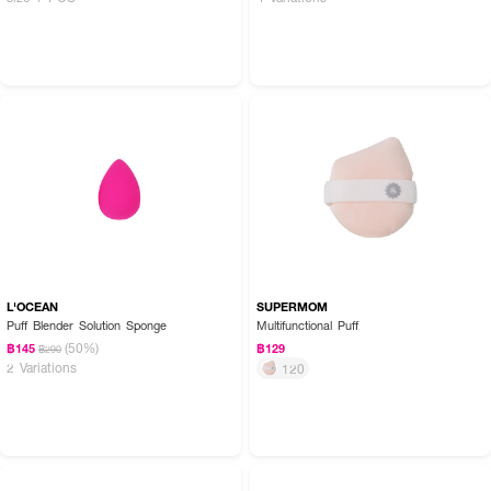
L'OCEAN
SUPERMOM
Puff Blender Solution Sponge
Multifunctional Puff
(50%)
฿145
฿129
฿290
2 Variations
120