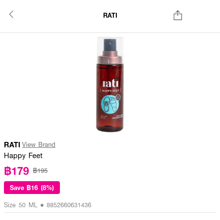
RATI
RATI
View Brand
Happy Feet
฿179
฿195
Save
฿16 (8%)
Size 50 ML • 8852660631436