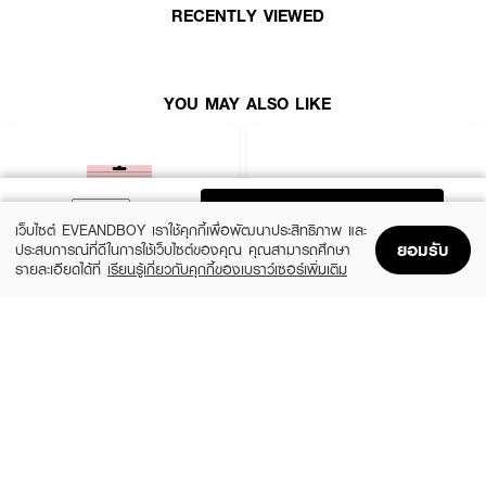
RECENTLY VIEWED
● ปกป้องการเกิดกลิ่นไม่พึงประสงค์อย่างเป็นธรรมชาติ
●
ยับยั้งแบคทีเรียโดยธรรมชาติ
●
ปราศจากส่วนผสมของแอลกอฮอล์และสารเคมีสังเคราะห์
YOU MAY ALSO LIKE
● ขนาด 50 ml.
ADD TO BAG
เว็บไซต์ EVEANDBOY เราใช้คุกกี้เพื่อพัฒนาประสิทธิภาพ และ
ยอมรับ
ประสบการณ์ที่ดีในการใช้เว็บไซต์ของคุณ คุณสามารถศึกษา
รายละเอียดได้ที่
เรียนรู้เกี่ยวกับคุกกี้ของเบราว์เซอร์เพิ่มเติม
Home
Home
Promotions
Promotions
Shopping Bag
Shopping Bag
Account
Account
PARAZZI
MADAME LOUISE
U Nipple Silicone Pads
Snow Lotus EX Cream
(50%)
฿125
฿450
฿250
size 45 G
Nude