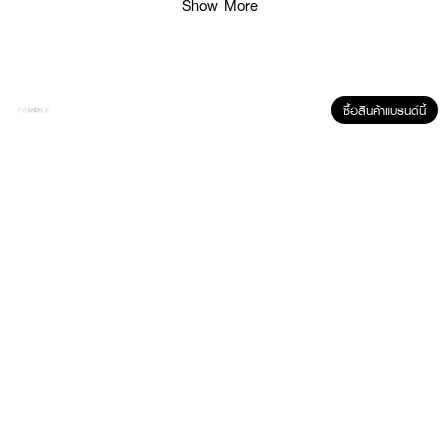
Show More
ซื้อสินค้าแบรนด์นี้
ผลลัพธ์ที่ได้ :
สเปรย์ป้องกันกลิ่นเท้าจากสารส้ม ปกป้องการเกิดกลิ่นไม่พึงประสงค์อย่างเป็น
ธรรมชาติ
● RATI-Happy Feet
● สเปรย์ป้องกันกลิ่นเท้าจากสารส้ม