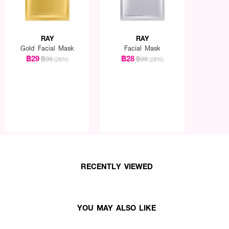
RAY
RAY
Gold Facial Mask
Facial Mask
฿29
฿28
฿39
฿39
(26%)
(28%)
RECENTLY VIEWED
YOU MAY ALSO LIKE