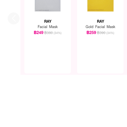
RAY
RAY
Facial Mask
Gold Facial Mask
฿249
฿259
฿380
฿390
(34%)
(34%)