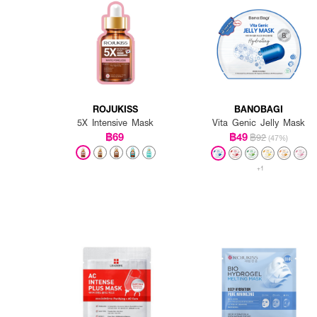
ROJUKISS
BANOBAGI
5X Intensive Mask
Vita Genic Jelly Mask
฿69
฿49
฿92
(47%)
+1