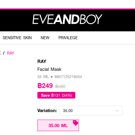
SENSITIVE SKIN
NEW
PRIVILEGE
K
/
RAY
RAY
Facial Mask
35 ML • 8857125218054
฿249
฿380
Save
฿131 (34%)
Variation:
35.00
35.00 ML