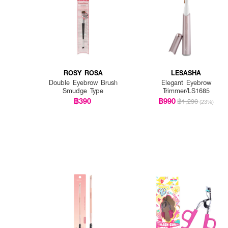
ROSY ROSA
LESASHA
Double Eyebrow Brush
Elegant Eyebrow
Smudge Type
Trimmer/LS1685
฿390
฿990
฿1,290
(23%)