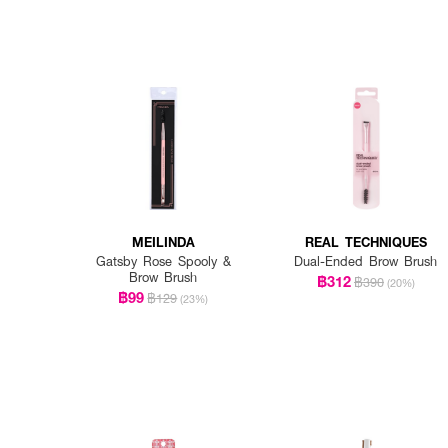
MEILINDA
REAL TECHNIQUES
Gatsby Rose Spooly &
Dual-Ended Brow Brush
Brow Brush
฿312
฿390
(20%)
฿99
฿129
(23%)