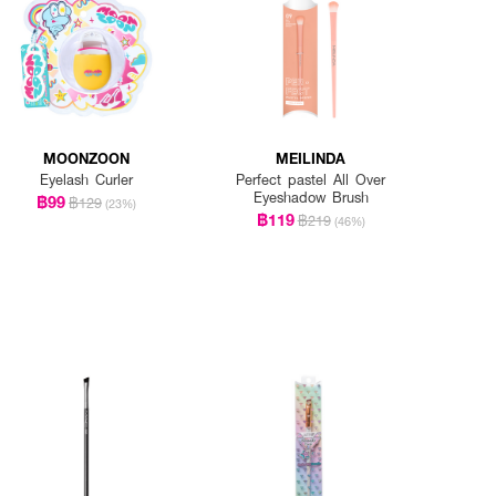
MOONZOON
MEILINDA
Eyelash Curler
Perfect pastel All Over
Eyeshadow Brush
฿99
฿129
(23%)
฿119
฿219
(46%)