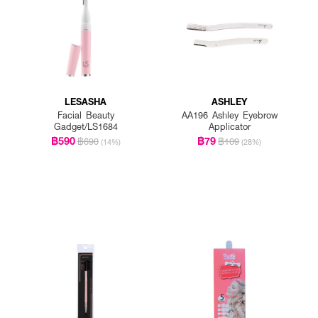
LESASHA
ASHLEY
Facial Beauty
AA196 Ashley Eyebrow
Gadget/LS1684
Applicator
฿590
฿79
฿690
฿109
(14%)
(28%)