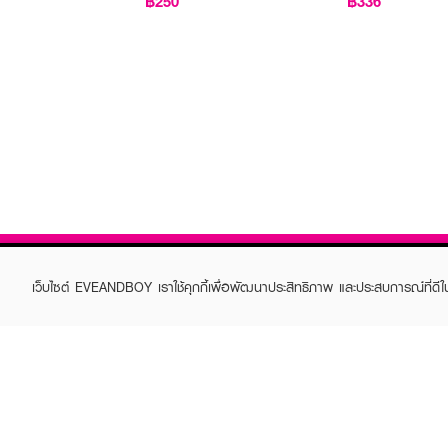
฿250
฿336
เว็บไซต์ EVEANDBOY เราใช้คุกกี้เพื่อพัฒนาประสิทธิภาพ และประสบการณ์ที่ดี
ABOUT EVEANDBOY
CUS
Brand story
Online
Privacy Policy
Find a