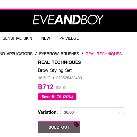
SENSITIVE SKIN
NEW
PRIVILEGE
ND APPLICATORS
/
EYEBROW BRUSHES
/
REAL TECHNIQUES
REAL TECHNIQUES
Brow Styling Set
36.6 G • 079625438499
฿712
฿890
Save
฿178 (20%)
Variation:
36.60
36.60 G
SOLD OUT