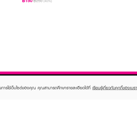
฿150
฿250
(40%)
ในการใช้เว็บไซต์ของคุณ คุณสามารถศึกษารายละเอียดได้ที่
เรียนรู้เกี่ยวกับคุกกี้ของเบรา
TOMER CARE
EVEANDBOY MEMBER
 Shopping
Member registration
 store