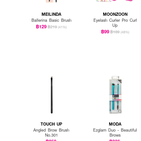
MEILINDA
MOONZOON
Ballerina Basic Brush
Eyelash Curler Pro Curl
Up
฿129
฿219
(41%)
฿99
฿189
(48%)
TOUCH UP
MODA
Angled Brow Brush
Ezglam Duo - Beautiful
No.301
Brows