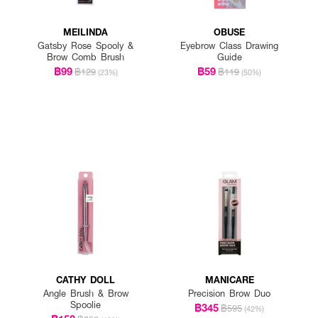
MEILINDA
OBUSE
Gatsby Rose Spooly &
Eyebrow Class Drawing
Brow Comb Brush
Guide
฿99
฿59
฿129
฿119
(23%)
(50%)
CATHY DOLL
MANICARE
Angle Brush & Brow
Precision Brow Duo
Spoolie
฿345
฿595
(42%)