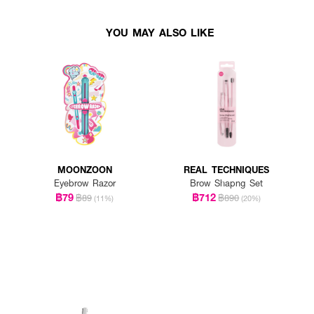
YOU MAY ALSO LIKE
MOONZOON
REAL TECHNIQUES
Eyebrow Razor
Brow Shapng Set
฿79
฿712
฿89
฿890
(11%)
(20%)