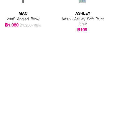
MAC
ASHLEY
208S Angled Brow
AA158 Ashley Soft Paint
Liner
฿1,080
฿1,200
(10%)
฿109