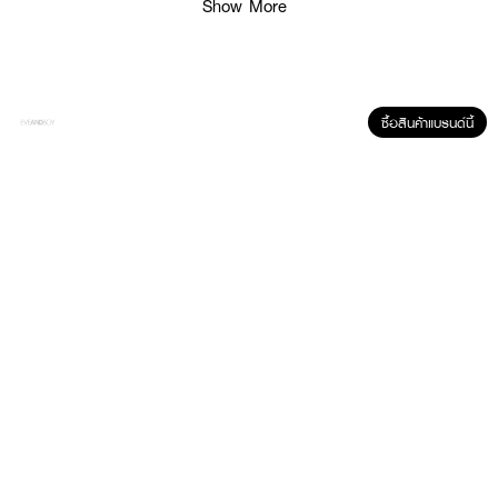
Show More
ซื้อสินค้าแบรนด์นี้
ผลลัพธ์ที่ได้ :
•
ขนแปรงสังเคราะห์ที่นุ่ม ไม่บาดหน้า
•
ทำความสะอาดง่าย
•
น้ำหนักเบา