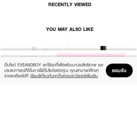
RECENTLY VIEWED
YOU MAY ALSO LIKE
NOTIFY ME
เว็บไซต์ EVEANDBOY เราใช้คุกกี้เพื่อพัฒนาประสิทธิภาพ และ
ยอมรับ
ประสบการณ์ที่ดีในการใช้เว็บไซต์ของคุณ คุณสามารถศึกษา
รายละเอียดได้ที่
เรียนรู้เกี่ยวกับคุกกี้ของเบราว์เซอร์เพิ่มเติม
Home
Home
Promotions
Promotions
Shopping Bag
Shopping Bag
Account
Account
BLINK BLINK BRUSH
MAC
Brush Cleanser New Formula
Brush Cleanser
(36%)
(10%)
฿179
฿990
฿279
฿1,100
size 150 ML
size 235 ML
How To Use :
ใช้สำหรับปัดแก้ม