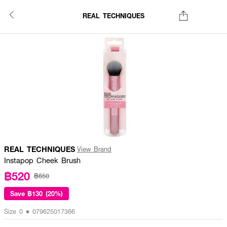
REAL TECHNIQUES
REAL TECHNIQUES
View Brand
Instapop Cheek Brush
฿520
฿650
Save
฿130 (20%)
Size 0 • 079625017366