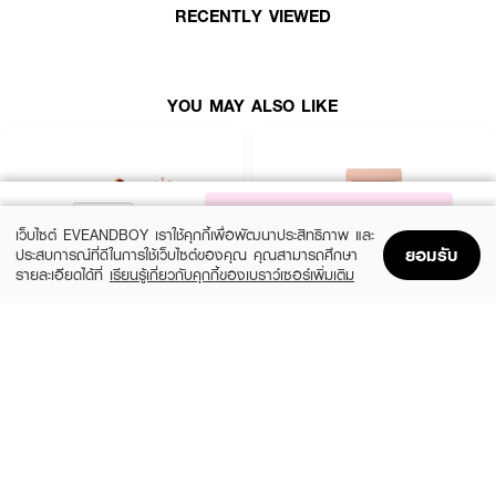
● มี
ความแน่นและเนียน
RECENTLY VIEWED
● ด้านแบนใช้
ปาดรองพื้นและเกลี่ย
●
ด้านโค้งมนใช้กดเพิ่มความแน่นและเนียน
YOU MAY ALSO LIKE
●
ด้านปลายแหลมสามารถใช้กับจุดที่ต้องการความละเอียดเป็นพิเศษ
● ขนาด 3.5 g
How To Use :
ใช้
REAL TECHNIQUES Miracle Complexion Sponge
เกลี่ยรองพื้นหรือบีบี
NOTIFY ME
ครีมให้เรียบเนียนทั่วใบหน้า ควรทำความสะอาดอย่างน้อย 2 สัปดาห์/ ครั้ง
เว็บไซต์ EVEANDBOY เราใช้คุกกี้เพื่อพัฒนาประสิทธิภาพ และ
ยอมรับ
ประสบการณ์ที่ดีในการใช้เว็บไซต์ของคุณ คุณสามารถศึกษา
รายละเอียดได้ที่
เรียนรู้เกี่ยวกับคุกกี้ของเบราว์เซอร์เพิ่มเติม
Home
Home
Promotions
Promotions
Shopping Bag
Shopping Bag
Account
Account
EVEANDBOY BEAUTY
EVEANDBOY BEAUTY
Kabuki Professional Magic Brush
Blender Sponge Nude
(25%)
(25%)
฿299
฿299
฿399
฿399
size 1 PCS
size 0