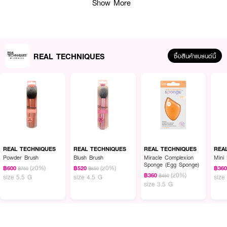
Show More
REAL TECHNIQUES
ซื้อสินค้าแบรนด์นี้
ผลลัพธ์ที่ได้ :
REAL TECHNIQUES Miracle Complexion Sponge
ฟองน้ำไข่สีส้มจาก Real
Techniques มากับหน้าตาที่ต่างจากฟองน้ำไข่ทั่วไปคืออีกด้านนึงจะเป็นลักษณะแบน
REAL TECHNIQUES
REAL TECHNIQUES
REAL TECHNIQUES
REA
ทำให้มี คุณสมบัติที่ฟองน้ำไข่อื่น ๆ ไม่สามารถทำได้เพิ่มขึ้นมา ตรงด้านแบน
Powder Brush
Blush Brush
Miracle Complexion
Mini 
สามารถนำไปใช้ปาดรองพื้นและเกลี่ย ด้านโค้งมนใช้กดเพิ่มความแน่นและเนียน
Sponge (Egg Sponge)
(20%)
(20%)
นอกจากนั้นยังใช้ลงผลิตภัณฑ์ประเภทลิควิดต่าง ๆ เช่น คอนซีลเลอร์ ครีมบลัช
฿600
฿520
฿36
฿750
฿650
(20%)
฿360
฿450
size 5.5 G
size 4.5 G
size
ส่วนด้านที่เป็นปลายแหลมสามารถใช้กับจุดที่ต้องการความละเอียดเป็นพิเศษ เช่น
size 3.5 G
ซอกมุมปาก ซอกจมูก มุมตา และคุณสมบัติพิเศษที่เพิ่มขึ้นมาคือด้านหัวแบน
สามารถนำมาใช้กับผลิตภัณฑ์แบบ ฝุ่น หรือแป้งตลับและใช้แทนฟองน้ำทาแป้ง
● ฟองน้ำแต่งหน้า
Real Techniques