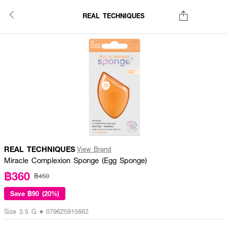
REAL TECHNIQUES
REAL TECHNIQUES
View Brand
Miracle Complexion Sponge (Egg Sponge)
฿360
฿450
Save
฿90 (20%)
Size 3.5 G • 079625915662