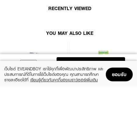
ใช้ทำความสะอาด ฉีดล้าง และแช่คอนแทคเลนส์ในคลับใส่เลนส์สัมผัส เหมาะสำหรับ
RECENTLY VIEWED
คอนแทคเลนส์ชนิดนิ่ม รวมถึงคอนแทคเลนส์ซิลิโคนไฮโดรเจล
How To Use :
YOU MAY ALSO LIKE
· ใช้สำหรับล้างคอนแทคเลนส์ และแช่คอนแทคเลนส์
· สำหรับคอนแทคเลนส์สีและใส ชนิดนิ่ม รวมถึงคอนแทคเลนส์ชนิดซิลิโคนไฮโดรเจล
· ทิ้งน้ำยาส่วนที่เหลือหลังเปิดขวดแล้ว 90 วัน
ADD TO BAG
· ห้ามหยอดเข้าตา
เว็บไซต์ EVEANDBOY เราใช้คุกกี้เพื่อพัฒนาประสิทธิภาพ และ
ยอมรับ
ประสบการณ์ที่ดีในการใช้เว็บไซต์ของคุณ คุณสามารถศึกษา
รายละเอียดได้ที่
เรียนรู้เกี่ยวกับคุกกี้ของเบราว์เซอร์เพิ่มเติม
Home
Home
Promotions
Promotions
Shopping Bag
Shopping Bag
Account
Account
RENU
BIOTRUE
Fresh Multi Purpose Solution 355Ml. Free
Multi Purpose Solution 300Ml. Free Small
Small Bottle 60 Ml.
Bottle 60 Ml.
฿259
฿289
size 2 PCS
size 2 PCS