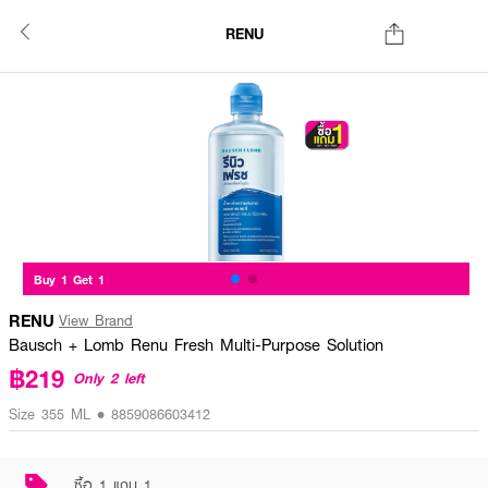
RENU
Buy 1 Get 1
RENU
View Brand
Bausch + Lomb Renu Fresh Multi-Purpose Solution
฿219
Only 2 left
Size 355 ML • 8859086603412
ซื้อ 1 แถม 1