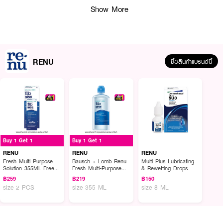
Show More
RENU
ซื้อสินค้าแบรนด์นี้
ผลลัพธ์ที่ได้ :
RENU Bausch + Lomb Renu Fresh Multi-Purpose Solution
น้ำยาทำความ
สะอาดคอนแทคเลนส์ บอช แอนด์ ลอมบ์ รีนิว เฟรช มัลติเพอร์โพส โซลูชั่น
Buy 1 Get 1
Buy 1 Get 1
RENU
RENU
RENU
Fresh Multi Purpose
Bausch + Lomb Renu
Multi Plus Lubricating
วัตถุประสงค์การใช้
Solution 355Ml. Free
Fresh Multi-Purpose
& Rewetting Drops
Small Bottle 60 Ml.
Solution
฿259
฿219
฿150
· ใช้เป็นประจำทุกวันเพื่อขจัดคราบโปรตีน
size 2 PCS
size 355 ML
size 8 ML
· ชะล้าง ฆ่าเชื้อโรค