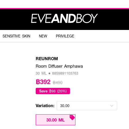
SENSITIVE SKIN
NEW
PRIVILEGE
REUNROM
Room Diffuser Amphawa
30 ML • 8859891103763
฿392
฿490
Save
฿98 (20%)
Variation:
30.00
30.00 ML