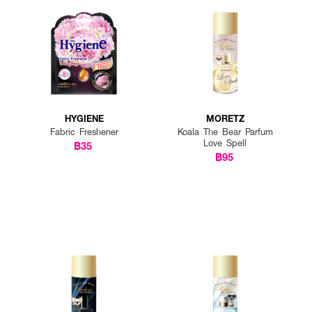
HYGIENE
MORETZ
Fabric Freshener
Koala The Bear Parfum
Love Spell
฿35
฿95