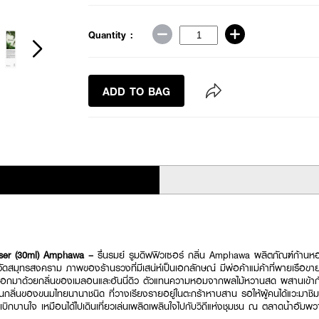
Quantity :
ADD TO BAG
er (30ml) Amphawa –
รื่นรมย์ รูมดิฟฟิวเซอร์ กลิ่น Amphawa ผลิตภัณฑ์ก้านห
ดสมุทรสงคราม ภาพของร้านรวงที่มีเสน่ห์เป็นเอกลักษณ์ มีพ่อค้าแม่ค้าที่พายเรือ
้อนออกมาด้วยกลิ่นของเมลอนและฮันนี่ดิว ตัวแทนความหอมจากผลไม้หวานสด ผสานเข้า
กลิ่นของขนมไทยนานาชนิด ที่วางเรียงรายอยู่ในตะกร้าหาบสาน รอให้ผู้คนได้แวะมาชิม
ุขและเบิกบานใจ เหมือนได้ไปเดินเที่ยวเล่นเพลิดเพลินใจไปกับวิถีแห่งชุมชน ณ ตลาดน้ำอัม