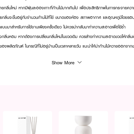
ะจายกลิ่นใหม่ หากมีฝุ่นละอองเกาะที่ก้านไม้มากเกินไป เพื่อประสิทธิภาพในการกระจายค
ลิ่นจะขึ้นอยู่กับจำนวนก้านไม้ที่ใช้ ขนาดของห้อง สภาพอากาศ และอุณหภูมิโดยรอ
กแบบมาสำหรับการใช้งานเพียงครั้งเดียว ไม่ควรนำกลับมาทำความสะอาดเพื่อใช้ซ้ำ
องกลิ่นหอม หากต้องการเปลี่ยนกลิ่นใหม่ในขวดเดิม ควรล้างทำความสะอาดขวดให้กลิ่น
านของผลิตภัณฑ์ ในกรณีที่ไม่อยู่บ้านเป็นเวลาหลายวัน แนะนำให้นำก้านไม้หวายออกจา
Show More
ตล์ไหน และเหมาะสำหรับจัดวางในห้องประเภทใด? กลิ่นอัมพวาโดดเด่นด้วยโทนกลิ่นแนว 
น่ารักจากเมลอนและฮันนี่ดิว สอดแทรกด้วยความนุ่มนวลละมุนใจของวานิลลาและคาราเ
งสำหรับจัดวางในห้องนั่งเล่น ห้องรับแขก มุมรับประทานอาหาร หรือพื้นที่ส่วนกลางข
ง เบิกบานใจ และต้อนรับทุกคนด้วยความสดชื่นอบอวล
ระจายกลิ่นอย่างไรให้เหมาะสมกับขนาดห้อง และช่วยประหยัดน้ำหอม? เนื่องจากโมเลกุ
้ในห้องขนาดเล็ก เช่น ห้องนอน หรือห้องน้ำ แนะนำให้เริ่มใส่ก้านหวายเพียง 2-3 ก้าน 
ยังช่วยชะลอการระเหยของน้ำหอมทำให้ใช้งานได้ยาวนานขึ้น ส่วนในห้องโถงกว้างสามารถใส
ม้เมื่อกลิ่นเริ่มนิ่งครับ