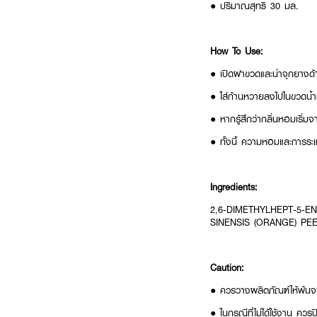
● ปริมาณสุทธิ 30 มล.
How To Use:
● เปิดฝาขวดและนำจุกยางด้
● ใส่ก้านหวายลงไปในขวดน้ำ
● หากรู้สึกว่ากลิ่นหอมเริ่ม
● ทั้งนี้ ความหอมและการระเ
Ingredients:
2,6-DIMETHYLHEPT-5-E
SINENSIS (ORANGE) P
Caution:
● ควรวางผลิตภัณฑ์ให้พ้นจาก
● ในกรณีที่ไม่ได้ใช้งาน ควร