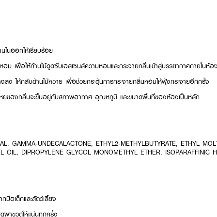
านในออกให้เรียบร้อย
หอม เพื่อให้ก้านไม้ดูดซับเอสเซนส์ความหอมและกระจายกลิ่นเข้าสู่บรรยากาศภายในห้อ
จางลง ให้กลับด้านไม้หวาย เพื่อช่วยกระตุ้นการกระจายกลิ่นหอมให้ฟุ้งกระจายอีกครั้ง
หยของกลิ่นจะขึ้นอยู่กับสภาพอากาศ อุณหภูมิ และขนาดพื้นที่ของห้องเป็นหลัก
NAL, GAMMA-UNDECALACTONE, ETHYL2-METHYLBUTYRATE, ETHYL MOLTO
EEL OIL, DIPROPYLENE GLYCOL MONOMETHYL ETHER, ISOPARAFFINIC
มือเด็กและสัตว์เลี้ยง
ปิดฝาขวดให้แน่นทุกครั้ง