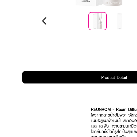
Product Detail
REUNROM - Room Diffus
ใจจากตลาดน้ำอัมพวา จังหวั
แน่นอยู่ริมฝั่งแม่น้ำ สะท
เมล และพีช หวานละมุนเหมือน
ได้กลิ่นครั้งใดก็รู้สึกเป็นส