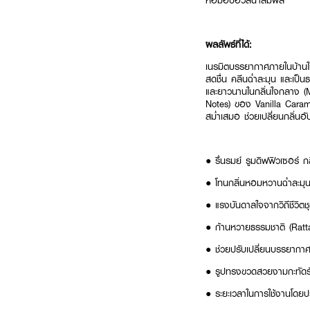
หอมอบอวลน่าสัมผัส
ผลลัพธ์ที่ได้:
เนรมิตบรรยากาศภายในบ้านให
สดชื่น คลีนฉ่ำละมุน และเป
และยาวนานในกลิ่นใจกลาง (M
Notes) ของ Vanilla Carame
สม่ำเสมอ ช่วยเปลี่ยนกลิ่นอับ
● รื่นรมย์ รูมดิฟฟิวเซอร์
● โทนกลิ่นหอมหวานฉ่ำละมุ
● แรงบันดาลใจจากวิถีชีวิ
● ก้านหวายธรรมชาติ (Ratt
● ช่วยปรับเปลี่ยนบรรยากาศภ
● รูปทรงขวดสวยงามกะทัดรั
● ระยะเวลาในการใช้งานโดย