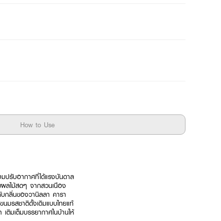
How to Use
อมปรับอากาศที่ได้แรงบันดาล
ขายผลไม้สดๆ จากสวนเนือง
กับกลิ่นของวานิลลา คารา
ขนมรสชาติดั้งเดิมแบบไทยแท้
พวา เติมเต็มบรรยากาศในบ้านให้