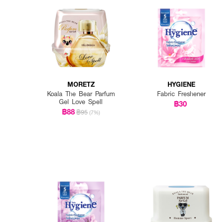
MORETZ
HYGIENE
Koala The Bear Parfum
Fabric Freshener
Gel Love Spell
฿30
฿88
฿95
(7%)