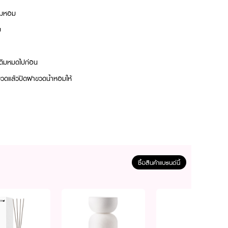
วามหอม
บ
เดิมหมดไปก่อน
กขวดแล้วปิดฝาขวดน้ำหอมให้
Fruity, Sweet &
มลที่ให้กลิ่นอายคล้ายขนม
องบ้าน เพื่อสร้าง
ซื้อสินค้าแบรนด์นี้
ลความหอมแนวผลไม้และวานิลลา
เพื่อให้กลิ่นหอมโชยเบาๆ
่เพิ่มเป็น 4-5 ก้านได้ตาม