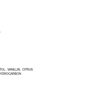
ง
L, VANILLIN, CITRUS
 HYDROCARBON