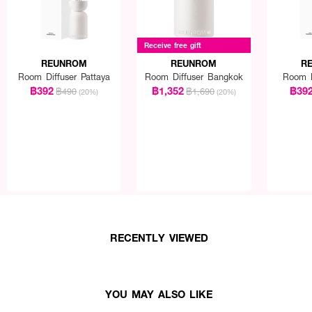
พพลังบวกให้บ้านของคุณในทุกวัน 🧸💖 กลิ่นหอมฟุ้งอบอวล ชวนผ่อนคลาย มั่นใจได้ทุ
Receive free gift
REUNROM
REUNROM
R
Room Diffuser Pattaya
Room Diffuser Bangkok
Room D
฿392
฿1,352
฿39
฿490
฿1,690
(20%)
(20%)
RECENTLY VIEWED
YOU MAY ALSO LIKE