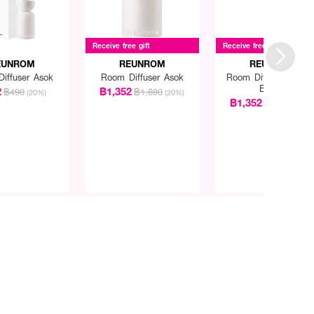
กยิ้ม
Receive free gift
Receive free gift
EUNROM
REUNROM
REUNROM
iffuser Asok
Room Diffuser Asok
Room Diffuser Oran
Bloom
2
฿1,352
฿490
฿1,690
(20%)
(20%)
฿1,352
฿1,690
(20%