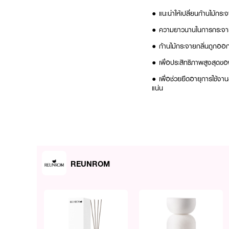
● แนะนำให้เปลี่ยนก้านไม้กร
● ความยาวนานในการกระจายก
● ก้านไม้กระจายกลิ่นถูกออ
● เพื่อประสิทธิภาพสูงสุดข
● เพื่อช่วยยืดอายุการใช้ง
แน่น
FAQ:
● กลิ่นอัมพวาให้โทนกลิ่นสไ
Gourmand ที่มีความหวานฉ่ำ
ไทยโบราณ เหมาะเป็นอย่างยิ่
REUNROM
บรรยากาศที่อบอุ่น รื่นเริ
● มีวิธีปรับจำนวนก้านไม้ก
มีความฟุ้งกระจายได้ดี หากใช
กำลังดี ไม่ฉุนจนเกินไป และ
ความต้องการ และคอยกลับด้านไ