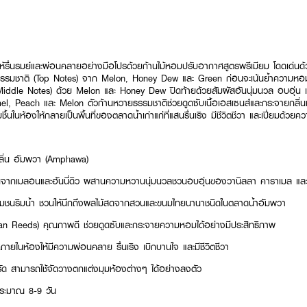
้รื่นรมย์และผ่อนคลายอย่างมือโปรด้วยก้านไม้หอมปรับอากาศสูตรพรีเมียม โดดเด่นด้
็นธรรมชาติ (Top Notes) จาก Melon, Honey Dew และ Green ก่อนจะเน้นย้ำความหอม
iddle Notes) ด้วย Melon และ Honey Dew ปิดท้ายด้วยสัมผัสอันนุ่มนวล อบอุ่น แล
l, Peach และ Melon ตัวก้านหวายธรรมชาติช่วยดูดซับเนื้อเอสเซนส์และกระจายกลิ่นห
ชื้นในห้องให้กลายเป็นพื้นที่ของตลาดน้ำเก่าแก่ที่แสนรื่นเริง มีชีวิตชีวา และเปี่ยมด้วยค
 กลิ่น อัมพวา (Amphawa)
นจากเมลอนและฮันนี่ดิว ผสานความหวานนุ่มนวลชวนอบอุ่นของวานิลลา คาราเมล และพ
ตชุมชนริมน้ำ ชวนให้นึกถึงผลไม้สดจากสวนและขนมไทยนานาชนิดในตลาดน้ำอัมพวา
an Reeds) คุณภาพดี ช่วยดูดซับและกระจายความหอมได้อย่างมีประสิทธิภาพ
ายในห้องให้มีความผ่อนคลาย รื่นเริง เบิกบานใจ และมีชีวิตชีวา
ด สามารถใช้จัดวางตกแต่งมุมห้องต่างๆ ได้อย่างลงตัว
ประมาณ 8-9 วัน