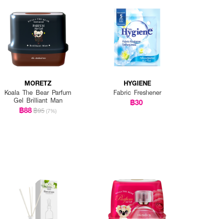
MORETZ
HYGIENE
Koala The Bear Parfum
Fabric Freshener
Gel Brilliant Man
฿30
฿88
฿95
(7%)