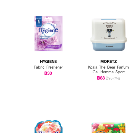
HYGIENE
MORETZ
Fabric Freshener
Koala The Bear Parfum
Gel Homme Sport
฿30
฿88
฿95
(7%)