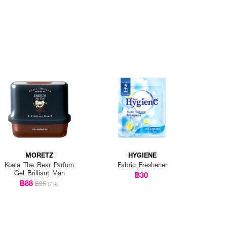
MORETZ
HYGIENE
Koala The Bear Parfum
Fabric Freshener
Gel Brilliant Man
฿30
฿88
฿95
(7%)