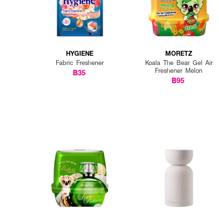
HYGIENE
MORETZ
Fabric Freshener
Koala The Bear Gel Air
Freshener Melon
฿35
฿95