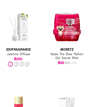
IDOFRAGRANCE
MORETZ
Jasmine Diffuser
Koala The Bear Parfum
Gel Secret Wish
฿200
฿88
฿95
(7%)