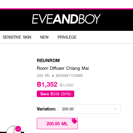
SENSITIVE SKIN
NEW
PRIVILEGE
REUNROM
Room Diffuser Chiang Mai
200 ML • 8859891103886
฿1,352
฿1,690
Save
฿338 (20%)
Variation:
200.00
200.00 ML
+1