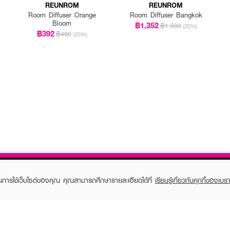
REUNROM
REUNROM
Room Diffuser Orange
Room Diffuser Bangkok
Bloom
฿1,352
฿1,690
(20%)
฿392
฿490
(20%)
ในการใช้เว็บไซต์ของคุณ คุณสามารถศึกษารายละเอียดได้ที่
เรียนรู้เกี่ยวกับคุกกี้ของเบรา
TOMER CARE
EVEANDBOY MEMBER