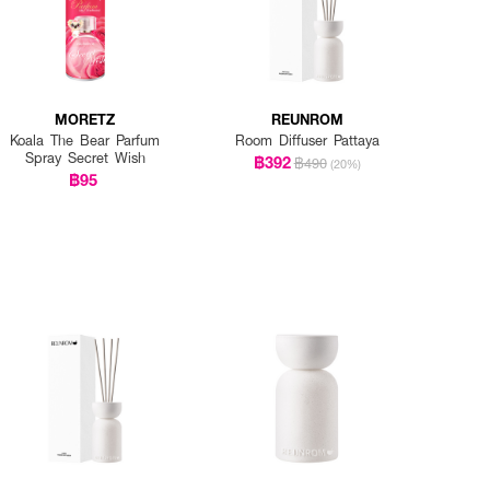
MORETZ
REUNROM
Koala The Bear Parfum
Room Diffuser Pattaya
Spray Secret Wish
฿392
฿490
(20%)
฿95