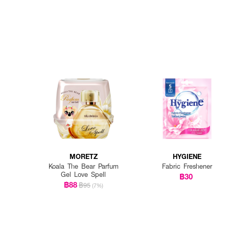
MORETZ
HYGIENE
Koala The Bear Parfum
Fabric Freshener
Gel Love Spell
฿30
฿88
฿95
(7%)