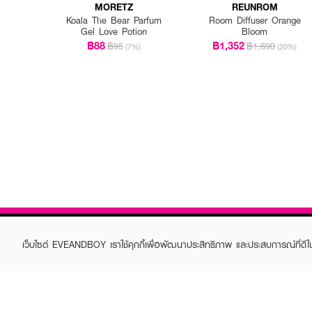
MORETZ
REUNROM
Koala The Bear Parfum
Room Diffuser Orange
Gel Love Potion
Bloom
฿88
฿1,352
฿95
฿1,690
(7%)
(20%)
เว็บไซต์ EVEANDBOY เราใช้คุกกี้เพื่อพัฒนาประสิทธิภาพ และประสบการณ์ที่ดี
ABOUT EVEANDBOY
CUS