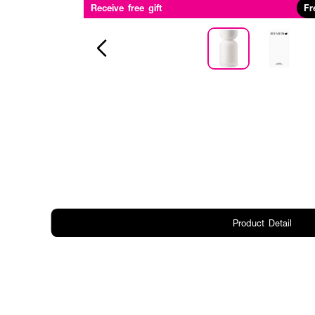
Receive free gift
Fr
Product Detail