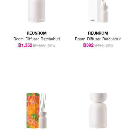
REUNROM
REUNROM
Room Diffuser Ratchaburi
Room Diffuser Ratchaburi
฿1,352
฿392
฿1,690
฿490
(20%)
(20%)