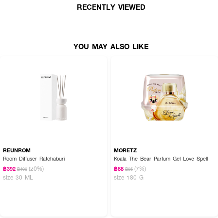
How To Use:
RECENTLY VIEWED
● เปิดฝาขวดและนำจุกยางด้านในออกให้เรียบร้อย
● ใส่ก้านหวายลงไปในขวดน้ำหอม เพื่อให้ก้านไม้ดูดซับเอสเซนส์ความหอมและ
กระจายกลิ่นเข้าสู่บรรยากาศภายในห้อง
YOU MAY ALSO LIKE
● หากรู้สึกว่ากลิ่นหอมเริ่มจางลง ให้กลับด้านไม้หวาย เพื่อช่วยกระตุ้นการกระจา
ยกลิ่นหอมให้ฟุ้งกระจายอีกครั้ง
● ทั้งนี้ ความหอมและการระเหยของกลิ่นจะขึ้นอยู่กับสภาพอากาศ อุณหภูมิ และ
ขนาดพื้นที่ของห้องเป็นหลัก
Ingredients:
ETHYL2-METHYLBUTANOATE, 2-TERT-BUTYLCYCLOHEXYLACETATE,
GAMMA-UNDECALACTONE, GALAXOLIDE, ETHYL 3-METHYL-3-
REUNROM
MORETZ
PHENYLOXIRANE -2, CARBOXYLATE, DIPROPYLENE GLYCOL METHYL
Room Diffuser Ratchaburi
Koala The Bear Parfum Gel Love Spell
ETHER ACETATE, ISOPARAFFINIC HYDROCARBON
(20%)
(7%)
฿392
฿88
฿490
฿95
size 30 ML
size 180 G
Caution:
● ควรเก็บผลิตภัณฑ์ให้พ้นจากมือเด็กและสัตว์เลี้ยง