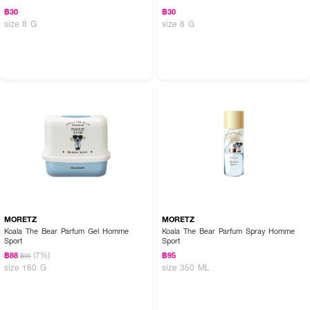
฿30
฿30
size 8 G
size 8 G
MORETZ
MORETZ
Koala The Bear Parfum Gel Homme
Koala The Bear Parfum Spray Homme
Sport
Sport
(7%)
฿88
฿95
฿95
size 180 G
size 350 ML