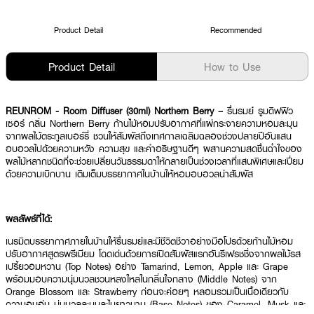
Product Detail
Recommended
Product Detail
How to Use
REUNROM - Room Diffuser (30ml) Northern Berry –
รื่นรมย์ รูมดิฟฟิว
เซอร์ กลิ่น Northern Berry ก้านไม้หอมปรับอากาศที่แผ่กระจายความหอมละมุน
จากผลไม้ตระกูลเบอร์รี่ ชวนให้สัมผัสถึงเทศกาลเฉลิมฉลองช่วงปลายปีอันแสน
อบอวลไปด้วยความหวัง ความสุข และคำอธิษฐานดีๆ ผสานความสดชื่นฉ่ำใจของ
ผลไม้หลากชนิดที่จะช่วยเปลี่ยนวันธรรมดาให้กลายเป็นช่วงเวลาที่แสนพิเศษและเปี่ยม
ด้วยความเบิกบาน เติมเต็มบรรยากาศในบ้านให้หอมอบอวลน่าสัมผัส
ผลลัพธ์ที่ได้:
เนรมิตบรรยากาศภายในบ้านให้รื่นรมย์และมีชีวิตชีวาอย่างมือโปรด้วยก้านไม้หอม
ปรับอากาศสูตรพรีเมียม โดดเด่นด้วยการเปิดสัมผัสแรกอันรีเฟรชชิ่งจากผลไม้รส
เปรี้ยวอมหวาน (Top Notes) อย่าง Tamarind, Lemon, Apple และ Grape
พร้อมมอบความนุ่มนวลชวนหลงใหลในกลิ่นใจกลาง (Middle Notes) จาก
Orange Blossom และ Strawberry ก่อนจะค่อยๆ หลอมรวมเป็นเนื้อเดียวกับ
ความอบอุ่น นุ่มนวลละมุนละไมยาวนาน (Base Notes) ของ Caramel, Musk และ