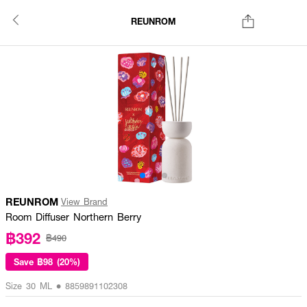
REUNROM
REUNROM
View Brand
Room Diffuser Northern Berry
฿392
฿490
Save
฿98 (20%)
Size 30 ML • 8859891102308