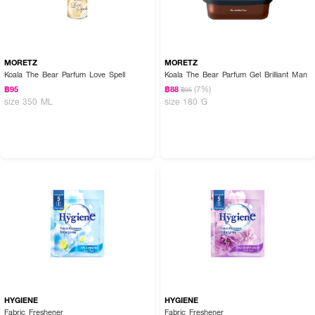
● หากกลิ่นหอมเริ่มลดลงระหว่างวันควรทำอย่างไร? เมื่อใช้งานไปสักพักแล้วรู้สึก
กลิ่นเริ่มนิ่งหรือจางลง แนะนำให้กลับด้านก้านไม้หวาย (เอาด้านล่างขึ้นด้านบน) เพื่อ
ให้น้ำหอมที่ชุ่มอยู่กระจายกลิ่นได้ดีขึ้น และหากใช้งานเป็นเวลานานจนมีฝุ่นเกาะหนา
แนะนำให้เปลี่ยนก้านไม้ชุดใหม่ทันทีเพื่อไม่ให้ฝุ่นอุดตันการดูดซึมกลิ่น
MORETZ
MORETZ
Koala The Bear Parfum Love Spell
Koala The Bear Parfum Gel Brilliant Man
(7%)
฿95
฿88
฿95
เปิดรับความสดชื่นอบอุ่นอัพพลังบวกให้บ้านของคุณในทุกวัน 🧸💖 กลิ่นหอมฟุ้ง
size 350 ML
size 180 G
อบอวล ชวนผ่อนคลาย มั่นใจได้ทุกยิ้ม
HYGIENE
HYGIENE
Fabric Freshener
Fabric Freshener