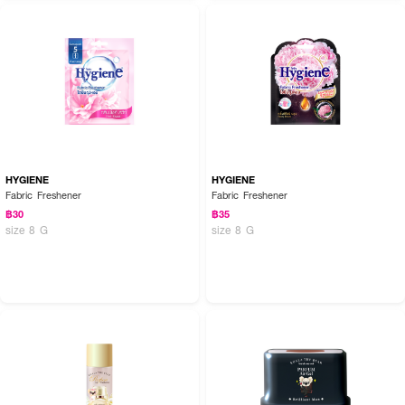
● ควรปิดฝาขวดให้สนิททุกครั้งเมื่อไม่ได้ใช้งานรูมดิฟฟิวเซอร์เป็นเวลานาน
● แนะนำให้เปลี่ยนก้านไม้หวายใหม่เมื่อสังเกตเห็นว่ามีฝุ่นละอองเกาะที่ก้านไม้เป็น
จำนวนมาก เพื่อไม่ให้ขัดขวางการกระจายกลิ่น
● ความยาวนานในการกระจายกลิ่นจะขึ้นอยู่กับจำนวนก้านไม้ที่ใช้ ขนาดของห้อง
สภาพอากาศ และอุณหภูมิโดยรอบ
● ก้านไม้หวายถูกออกแบบมาสำหรับการใช้งานเพียงครั้งเดียว ไม่สามารถนำกลับ
มาทำความสะอาดเพื่อใช้ซ้ำได้
● หากต้องการเปลี่ยนกลิ่นใหม่ ควรล้างทำความสะอาดขวดให้สะอาดหมดจดจนกว่า
HYGIENE
HYGIENE
กลิ่นเดิมจะหายไป ก่อนที่จะเติมกลิ่นใหม่ลงไป เพื่อประสิทธิภาพความหอมสูงสุด
Fabric Freshener
Fabric Freshener
฿30
฿35
● เพื่อช่วยยืดอายุการใช้งานของผลิตภัณฑ์ หากต้องเดินทางไปต่างจังหวัดหรือไม่
size 8 G
size 8 G
ได้อยู่ห้องเป็นเวลาหลายวัน แนะนำให้นำก้านไม้ออกจากขวดแล้วปิดฝาจุกให้สนิท
FAQ:
● ควรใส่ก้านไม้กี่ก้านในครั้งแรก และกลิ่นจะอยู่ได้นานแค่ไหน? ในการใช้งานครั้งแรก
แนะนำให้ใส่ก้านไม้ประมาณ 3-4 ก้านเพื่อให้กลิ่นค่อยๆ กระจายตัว หากต้องการให้
กลิ่นหอมฟุ้งและแรงขึ้นสามารถเพิ่มจำนวนก้านไม้ได้ตามต้องการ ทั้งนี้ความหอมจะ
ยาวนานแตกต่างกันไปขึ้นอยู่กับจำนวนก้านที่ใส่ รวมถึงขนาดห้องและอุณหภูมิรอบ
ข้างเป็นสำคัญ