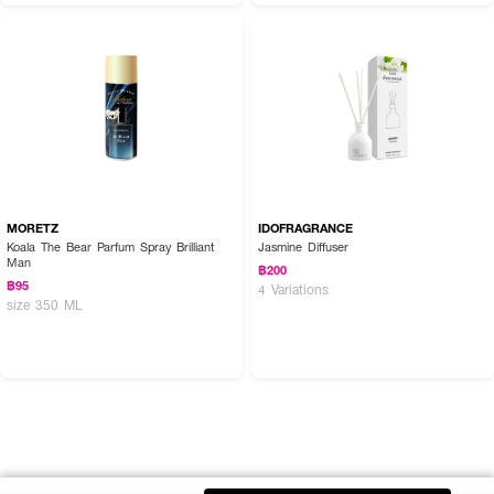
MORETZ
IDOFRAGRANCE
Koala The Bear Parfum Spray Brilliant
Jasmine Diffuser
Man
฿200
฿95
4 Variations
size 350 ML