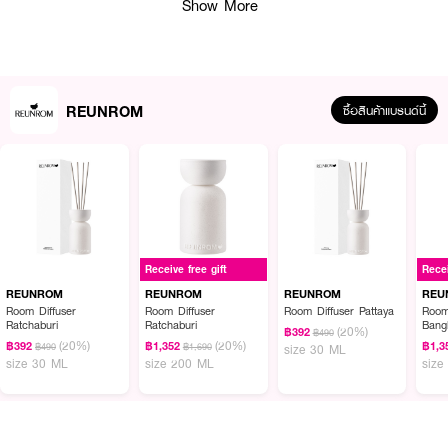
Peach ตัวก้านหวายธรรมชาติช่วยดูดซับเนื้อเอสเซนส์และกระจายกลิ่นหอมสู่ชั้น
Show More
บรรยากาศได้อย่างสม่ำเสมอ ช่วยเปลี่ยนกลิ่นอับชื้นในห้องให้กลายเป็นพื้นที่แห่ง
ความผ่อนคลายและเปี่ยมด้วยความปรารถนาดี พร้อมส่งต่อความสุขอย่างงดงาม
ในทุกๆ วัน
REUNROM
ซื้อสินค้าแบรนด์นี้
● รื่นรมย์ รูมดิฟฟิวเซอร์ กลิ่น นอร์ทเทิร์น เบอร์รี่ (Northern Berry)
● กลิ่นอายความละมุนจากผลไม้ตระกูลเบอร์รี่ ผสานความสดชื่นอบอุ่นของคารา
เมลและมัสก์ได้อย่างลงตัว
● ชวนให้นึกถึงความสุขและเวทมนตร์แห่งเทศกาลเฉลิมฉลองในช่วงปลายปี
● ก้านหวายธรรมชาติ (Rattan Reeds) คุณภาพดี ช่วยดูดซับและกระจายความ
หอมได้อย่างมีประสิทธิภาพ
Receive free gift
Recei
● ช่วยปรับเปลี่ยนบรรยากาศภายในห้องให้มีความสดใส อบอุ่น เติมเต็มบรรยากาศ
REUNROM
REUNROM
REUNROM
REU
แห่งการพักผ่อน
Room Diffuser
Room Diffuser
Room Diffuser Pattaya
Room
Ratchaburi
Ratchaburi
Bang
(20%)
฿392
฿490
● รูปทรงขวดสวยงามกะทัดรัด สามารถใช้จัดวางตกแต่งมุมห้องต่างๆ ได้อย่าง
(20%)
(20%)
฿392
฿1,352
฿1,3
฿490
฿1,690
size 30 ML
ลงตัว
size 30 ML
size 200 ML
size
● ปริมาณสุทธิ 30 มล.