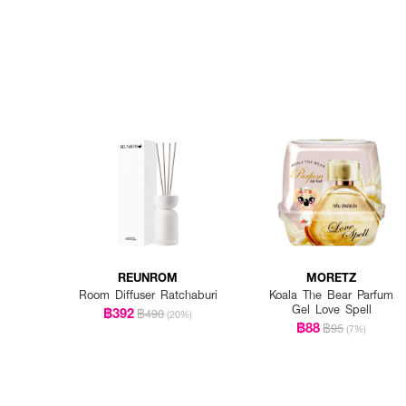
REUNROM
MORETZ
Room Diffuser Ratchaburi
Koala The Bear Parfum
Gel Love Spell
฿392
฿490
(20%)
฿88
฿95
(7%)