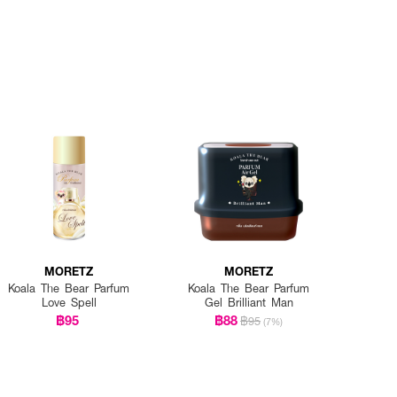
MORETZ
MORETZ
Koala The Bear Parfum
Koala The Bear Parfum
Love Spell
Gel Brilliant Man
฿95
฿88
฿95
(7%)