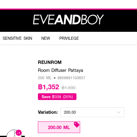
SENSITIVE SKIN
NEW
PRIVILEGE
REUNROM
Room Diffuser Pattaya
200 ML • 8859891103657
฿1,352
฿1,690
Save
฿338 (20%)
Variation:
200.00
200.00 ML
+1