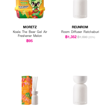
MORETZ
REUNROM
Koala The Bear Gel Air
Room Diffuser Ratchaburi
Freshener Melon
฿1,352
฿1,690
(20%)
฿95