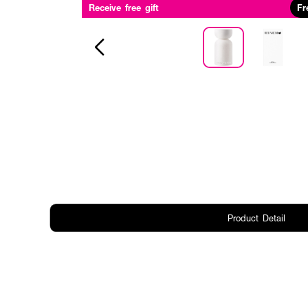
Receive free gift
Fr
Product Detail