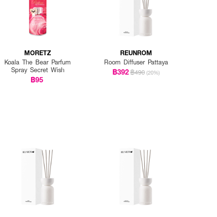
MORETZ
REUNROM
Koala The Bear Parfum
Room Diffuser Pattaya
Spray Secret Wish
฿392
฿490
(20%)
฿95