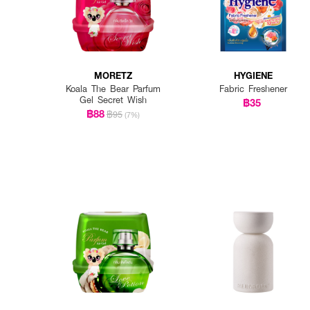
MORETZ
HYGIENE
Koala The Bear Parfum
Fabric Freshener
Gel Secret Wish
฿35
฿88
฿95
(7%)