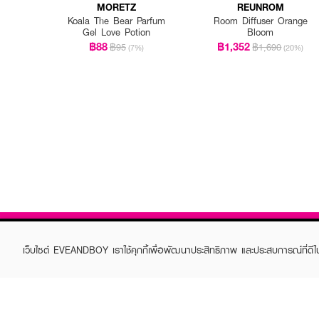
MORETZ
REUNROM
Koala The Bear Parfum
Room Diffuser Orange
Gel Love Potion
Bloom
฿88
฿1,352
฿95
฿1,690
(7%)
(20%)
เว็บไซต์ EVEANDBOY เราใช้คุกกี้เพื่อพัฒนาประสิทธิภาพ และประสบการณ์ที่ดี
ABOUT EVEANDBOY
CUS