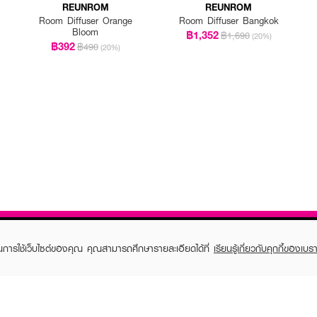
REUNROM
REUNROM
Room Diffuser Orange
Room Diffuser Bangkok
Bloom
฿1,352
฿1,690
(20%)
฿392
฿490
(20%)
ในการใช้เว็บไซต์ของคุณ คุณสามารถศึกษารายละเอียดได้ที่
เรียนรู้เกี่ยวกับคุกกี้ของเบรา
TOMER CARE
EVEANDBOY MEMBER