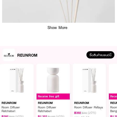
Show More
REUNROM
ซื้อสินค้าแบรนด์นี้
ผลลัพธ์ที่ได้ :
REUNROM Room Diffuser
ผลิตภัณฑ์ก้านหอมปรับอากาศที่ได้รับแรงบันดาลใจ
Receive free gift
Recei
จากถนนทรงวาด ย่านสำคัญของไทย ซึ่งครั้งหนึ่งเคยเป็นศูนย์กลางการขนส่ง
สมุนไพรไทยและเมล็ดพันธุ์พืชที่ใหญ่ที่สุดในพระนคร สัมผัสแรกจากกลิ่นซิตรัส มัทฉะ
REUNROM
REUNROM
REUNROM
REU
และกลิ่นเขียวจากพืช หอมสดชื่น ผ่อนคลาย ตามด้วยกลิ่นหอมละมุนจากดอกไม้ทั้ง
Room Diffuser
Room Diffuser
Room Diffuser Pattaya
Room
Ratchaburi
Ratchaburi
Bang
กุหลาบและมะลิ ปิดท้ายด้วยกลิ่นของสมุนไพรไทยนานาชนิด ส่งกลิ่นหอมอบอวล
(20%)
฿392
฿490
(20%)
(20%)
ปกคลุมทุกหนแห่งถนน มาพร้อมกลิ่นไม้เก่า หอมลึกลับน่าค้นหา สะท้อนให้เห็นภาพ
฿392
฿1,352
฿1,3
฿490
฿1,690