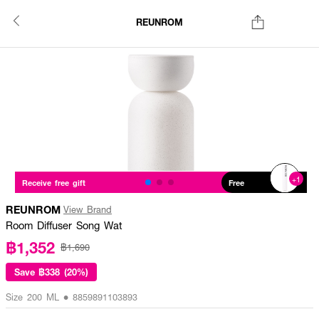
REUNROM
+1
Receive free gift
Free
REUNROM
View Brand
Room Diffuser Song Wat
฿1,352
฿1,690
Save
฿338 (20%)
Size 200 ML • 8859891103893