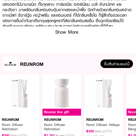
ของดอกไม้นานาชนิด ทั้งกุหลาบ การ์เดเนีย เจอร์เนียม มะลิ จันทน์เทศ และ
กระดังงา มาพร้อมกลิ่นหอมอบอุ่นจากเสจและน้ำผึ้ง ปิดท้ายด้วยกลิ่นหอมสะอาด
จากมัสก์ ซีดาร์วู้ด หญ้าฝรั่น และแอมเบอร์ ที่ได้กลิ่นครั้งใด ก็รู้สึกถึงช่วงเวลา
ของการดื่มด่ำกับชาอังกฤษสุดหรูหราที่ส่งกลิ่นหอมสดชื่น ซึ่งถูกจัดเตรียมไว้
สำหรับแขกคนพิเศษ พร้อมมอบประสบการณ์แห่งการพักผ่อนที่ดีที่สุด
Show More
· ก้านหอมปรับอากาศ
· ช่วยสร้างบรรยากาศผ่อนคลายและอบอุ่น
· เหมาะสำหรับห้องนั่งเล่น ห้องนอน หรือมุมพักผ่อน
REUNROM
ซื้อสินค้าแบรนด์นี้
· ดีไซน์เรียบหรู เหมาะกับการตกแต่งบ้าน
· ช่วยเติมความหอมให้พื้นที่ดูสดชื่นน่าอยู่
How To Use :
เปิดจุกยางออกแล้วใส่ก้านหวายลงในขวด ก้านหวายจะดูดความหอมและกระจาย
กลิ่นภายในห้อง หากกลิ่นหอมเริ่มจางให้กลับด้านไม้ ทั้งนี้ความหอมอาจจะขึ้นอยู่
Receive free gift
Recei
กับสภาพอากาศและขนาดของห้อง
REUNROM
REUNROM
REUNROM
REU
Room Diffuser
Room Diffuser
Room Diffuser Pattaya
Room
Ratchaburi
Ratchaburi
Bang
(20%)
฿392
฿490
(20%)
(20%)
฿392
฿1,352
฿1,3
฿490
฿1,690