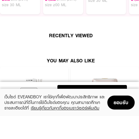
size 30 ML
size 30 ML
size 200 ML
size
RECENTLY VIEWED
YOU MAY ALSO LIKE
ADD TO BAG
เว็บไซต์ EVEANDBOY เราใช้คุกกี้เพื่อพัฒนาประสิทธิภาพ และ
ยอมรับ
ประสบการณ์ที่ดีในการใช้เว็บไซต์ของคุณ คุณสามารถศึกษา
รายละเอียดได้ที่
เรียนรู้เกี่ยวกับคุกกี้ของเบราว์เซอร์เพิ่มเติม
Home
Home
Promotions
Promotions
Shopping Bag
Shopping Bag
Account
Account
REUNROM
MORETZ
Room Diffuser Ratchaburi
Koala The Bear Parfum Gel Love Spell
(20%)
(7%)
฿392
฿88
฿490
฿95