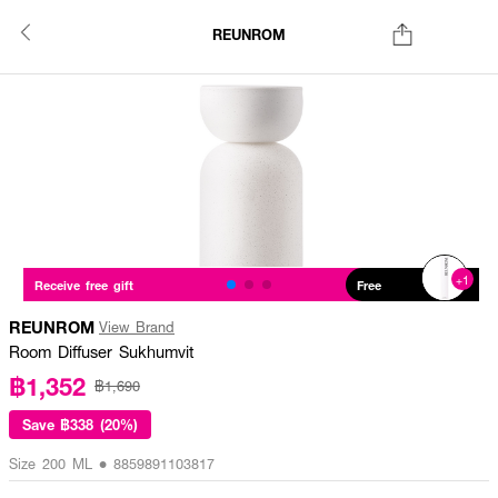
REUNROM
+1
Receive free gift
Free
REUNROM
View Brand
Room Diffuser Sukhumvit
฿1,352
฿1,690
Save
฿338 (20%)
Size 200 ML • 8859891103817