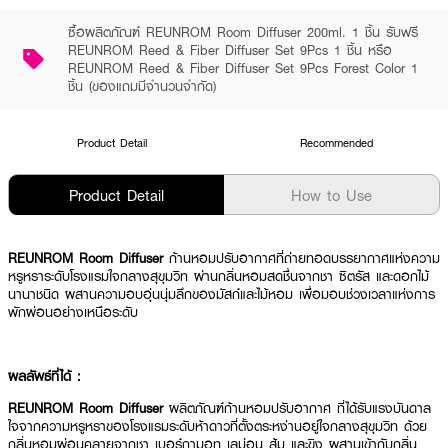
ซื้อผลิตภัณฑ์ REUNROM Room Diffuser 200ml. 1 ชิ้น รับฟรี
REUNROM Reed & Fiber Diffuser Set 9Pcs 1 ชิ้น หรือ
REUNROM Reed & Fiber Diffuser Set 9Pcs Forest Color 1
ชิ้น (ของแถมมีจำนวนจำกัด)
Product Detail
Recommended
Product Detail
How to Use
REUNROM Room Diffuser
ก้านหอมปรับอากาศที่ถ่ายทอดบรรยากาศแห่งความ
หรูหราระดับโรงแรมใจกลางสุขุมวิท ผ่านกลิ่นหอมสดชื่นจากชา ซิตรัส และดอกไม้
นานาชนิด ผสานความอบอุ่นนุ่มลึกของมัสก์และไม้หอม เพื่อมอบช่วงเวลาแห่งการ
พักผ่อนอย่างเหนือระดับ
ผลลัพธ์ที่ได้ :
REUNROM Room Diffuser
ผลิตภัณฑ์ก้านหอมปรับอากาศ ที่ได้รับแรงบันดาล
ใจจากความหรูหราของโรงแรมระดับห้าดาวที่ตั้งตระหง่านอยู่ใจกลางสุขุมวิท ด้วย
กลิ่นหอมผ่อนคลายจากชา เบอร์กามอท เลม่อน ส้ม และขิง ผสานเข้ากับกลิ่น