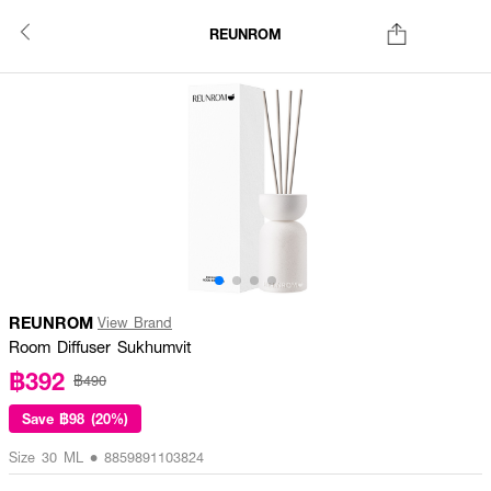
REUNROM
REUNROM
View Brand
Room Diffuser Sukhumvit
฿392
฿490
Save
฿98 (20%)
Size 30 ML • 8859891103824