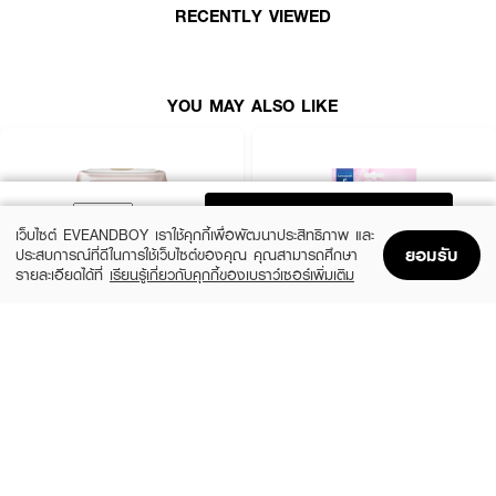
RECENTLY VIEWED
● ปริมาณสุทธิ 30 มล.
How To Use:
YOU MAY ALSO LIKE
● เปิดฝาขวดและนำจุกยางด้านในออกให้เรียบร้อย
● ใส่ก้านหวายลงไปในขวดน้ำหอม เพื่อให้ก้านไม้ดูดซับเอสเซนส์ความหอมและ
กระจายกลิ่นเข้าสู่บรรยากาศภายในห้อง
ADD TO BAG
● หากรู้สึกว่ากลิ่นหอมเริ่มจางลง ให้กลับด้านไม้หวาย เพื่อช่วยกระตุ้นการกระจา
เว็บไซต์ EVEANDBOY เราใช้คุกกี้เพื่อพัฒนาประสิทธิภาพ และ
ยกลิ่นหอมให้ฟุ้งกระจายอีกครั้ง
ยอมรับ
ประสบการณ์ที่ดีในการใช้เว็บไซต์ของคุณ คุณสามารถศึกษา
รายละเอียดได้ที่
เรียนรู้เกี่ยวกับคุกกี้ของเบราว์เซอร์เพิ่มเติม
● ทั้งนี้ ความหอมและการระเหยของกลิ่นจะขึ้นอยู่กับสภาพอากาศ อุณหภูมิ และ
Home
Home
Promotions
Promotions
Shopping Bag
Shopping Bag
Account
Account
ขนาดพื้นที่ของห้องเป็นหลัก
MORETZ
HYGIENE
Koala The Bear Parfum Gel Love Spell
Fabric Freshener
Ingredients:
(7%)
฿88
฿30
฿95
size 180 G
size 8 G
CINNAMOMUM CAMPHORA BARK OIL 1,3,3-TRIMETHYL-2-
OXABICYCLO [2.2.2]OCTANE, 1, 2-DIMETHOXY-4-(PROP-2-EN-1-YL)
BENZENE, 1-METHYL-4-(PROP-1-EN-2-YL) CYCLOHEX-1-ENE, [2E]-3,7-
DIMETHYLOCTA-2,6-DIEN-1-0L, DIPROPYLENE GLYCOLMONOMETHYL
ETHER, ISOPARAFFINIC HYDROCARBON