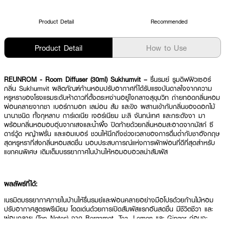
Product Detail
Recommended
Product Detail
How to Use
REUNROM - Room Diffuser (30ml) Sukhumvit –
รื่นรมย์ รูมดิฟฟิวเซอร์
กลิ่น Sukhumvit ผลิตภัณฑ์ก้านหอมปรับอากาศที่ได้รับแรงบันดาลใจจากความ
หรูหราของโรงแรมระดับห้าดาวที่ตั้งตระหง่านอยู่ใจกลางสุขุมวิท ถ่ายทอดกลิ่นหอม
ผ่อนคลายจากชา เบอร์กามอท เลม่อน ส้ม และขิง ผสานเข้ากับกลิ่นของดอกไม้
นานาชนิด ทั้งกุหลาบ การ์เดเนีย เจอร์เนียม มะลิ จันทน์เทศ และกระดังงา มา
พร้อมกลิ่นหอมอบอุ่นจากเสจและน้ำผึ้ง ปิดท้ายด้วยกลิ่นหอมสะอาดจากมัสก์ ซี
ดาร์วู้ด หญ้าฝรั่น และแอมเบอร์ ชวนให้นึกถึงช่วงเวลาของการดื่มด่ำกับชาอังกฤษ
สุดหรูหราที่ส่งกลิ่นหอมสดชื่น มอบประสบการณ์แห่งการพักผ่อนที่ดีที่สุดสำหรับ
แขกคนพิเศษ เติมเต็มบรรยากาศในบ้านให้หอมอบอวลน่าสัมผัส
ผลลัพธ์ที่ได้:
เนรมิตบรรยากาศภายในบ้านให้รื่นรมย์และผ่อนคลายอย่างมือโปรด้วยก้านไม้หอม
ปรับอากาศสูตรพรีเมียม โดดเด่นด้วยการเปิดสัมผัสแรกอันสดชื่น มีชีวิตชีวา และ
ผ่อนคลาย (Top Notes) จาก Bergamot, Tea, Lemon และ Ginger ก่อนจะ