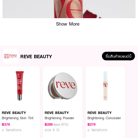
Show More
REVE BEAUTY
ซื้อสินค้าแบรนด์นี้
REVE BEAUTY
REVE BEAUTY
REVE BEAUTY
Brightening Skin Tint
Brightening Powder
Brightening Concealer
ผลลัพธ์ที่ได้:
(9%)
฿379
฿299
฿279
฿329
คอนซีลเลอร์ที่รวมทุกอย่างไว้ในหนึ่งเดียว ทั้งคอนซีลเลอร์ คอเรคเตอร์ ไบรท์เทน
2 Variations
size 9 G
2 Variations
และบำรุง ช่วยเติมความชุ่มชื้น ปลอบประโลม ฟื้นบำรุงผิวรอบดวงตา พร้อมปกปิด