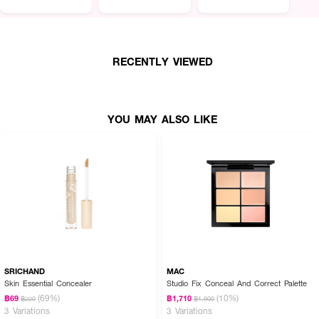
รอยคล้ำและจุดด่างพร่องทันที
● เรเว่ บิวตี้ ไบร์ทเทนนิ่ง คอนซีลเลอร์
RECENTLY VIEWED
● 4-in-1: Concealer, Corrector, Brightener, บำรุง
● ไฮยาลูรอนิค แอซิด: เติมความชุ่มชื้น
YOU MAY ALSO LIKE
● บิสซาโบลอล: ปลอบประโลมผิว
● ดูโอเปปไทด์: ฟื้นบำรุงผิว
● ปกปิดรอยคล้ำและจุดด่างพร่อง
● เหมาะสำหรับ: ใต้ตาคล้ำ จุดด่างพร่อง
● FDA Registration no. 11-1-6800002771
● ปริมาณ - 3g
SRICHAND
MAC
Skin Essential Concealer
Studio Fix Conceal And Correct Palette
(69%)
(10%)
฿69
฿1,710
฿220
฿1,900
3 Variations
3 Variations