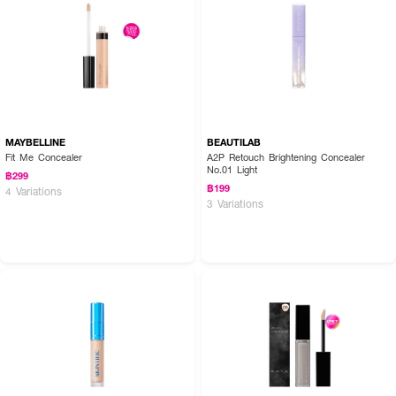
✨ บอกลาใต้ตาคล้ำ ด้วย REVE BEAUTY Brightening Concealer! 💖🌟
MAYBELLINE
BEAUTILAB
Fit Me Concealer
A2P Retouch Brightening Concealer
No.01 Light
฿299
฿199
4 Variations
3 Variations