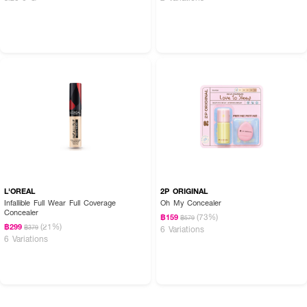
L'OREAL
2P ORIGINAL
Infallible Full Wear Full Coverage
Oh My Concealer
Concealer
(73%)
฿159
฿579
(21%)
฿299
฿379
6 Variations
6 Variations