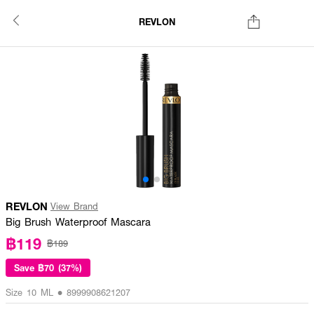
REVLON
REVLON
View Brand
Big Brush Waterproof Mascara
฿119
฿189
Save
฿70 (37%)
Size 10 ML • 8999908621207