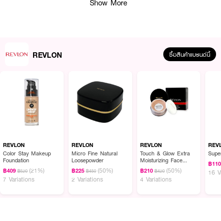
Show More
How To Use :
หลังจากดัดขนตา จากนั้นค่อยปัดมาสคาร่า
REVLON Big Brush Waterproof
Mascara
ตามเส้นขนตา ค่อยๆปัดมาสคาร่าโดยขยับมือซิกแซกไปมาให้ทั่วขนตา
REVLON
ซื้อสินค้าแบรนด์นี้
เพื่อให้เข้าถึงขนตาทุกเส้นอย่างทั่วถึง
REVLON
REVLON
REVLON
REV
Color Stay Makeup
Micro Fine Natural
Touch & Glow Extra
Super
Foundation
Loosepowder
Moisturizing Face
฿11
Powder
(21%)
(50%)
(50%)
฿409
฿225
฿210
฿520
฿450
฿420
16 V
7 Variations
2 Variations
4 Variations