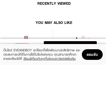
RECENTLY VIEWED
YOU MAY ALSO LIKE
ADD TO BAG
เว็บไซต์ EVEANDBOY เราใช้คุกกี้เพื่อพัฒนาประสิทธิภาพ และ
ยอมรับ
ประสบการณ์ที่ดีในการใช้เว็บไซต์ของคุณ คุณสามารถศึกษา
รายละเอียดได้ที่
เรียนรู้เกี่ยวกับคุกกี้ของเบราว์เซอร์เพิ่มเติม
Home
Home
Promotions
Promotions
Shopping Bag
Shopping Bag
Account
Account
MAYBELLINE
SIVANNA
Hyper Curl Volume Express Mascara
Svn Curling Mascara HF9050-Exclusive
EVEANDBOY
฿179
(70%)
฿59
฿199
Black
HF9050