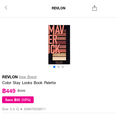
REVLON
REVLON
View Brand
Color Stay Looks Book Palette
฿449
฿499
Save
฿50 (10%)
Size 3.4 G • 309970039011