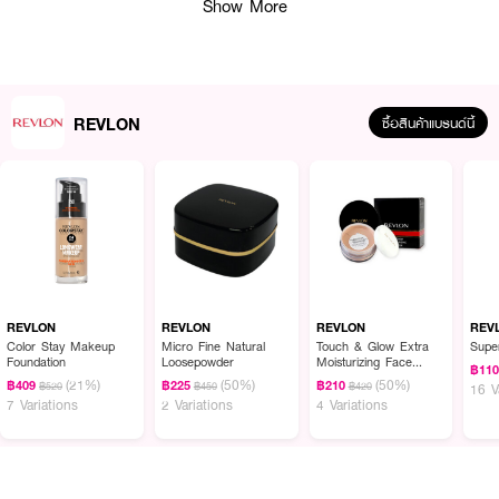
Show More
REVLON
ซื้อสินค้าแบรนด์นี้
ผลลัพธ์ที่ได้ :
REVLON Colorstay Look Book Palette
พาเลทอายแชโดว์เนื้อฝุ่น สีคมชัด ติด
ทนนาน 24 ชั่วโมง สีสดชัดเพียงปาดเดียว แพ็คเกจบางเป็นพิเศษ สะดวกในการพก
พาติดกระเป๋าเพื่อแต่งแต้มดวงตาในโอกาสต่างๆ สีสันหลากหลาย สีแมทเหมาะ
REVLON
REVLON
REVLON
REV
สำหรับทุกวัน หรือสีหวานประกายแมททัลลิค จนถึงสีสันประกายสดใส ไล่โทน สร้าง
Color Stay Makeup
Micro Fine Natural
Touch & Glow Extra
Super
Foundation
Loosepowder
Moisturizing Face
ความหลากหลายให้ดวงตา ให้บุคลิกโดดเด่นในแบบต่างๆ เปลี่ยนลุคไปตามอารมณ์ใน
฿11
Powder
(21%)
(50%)
(50%)
แต่ละวัน
฿409
฿225
฿210
฿520
฿450
฿420
16 V
7 Variations
2 Variations
4 Variations
• สีคมชัด ด้วยเทคโนโลยี High Pigmented Powder
• ติดทน 24 ชั่วโมง ไม่ลบเลือนระกง่างวัน
• พกพาง่าย ตลับบางพิเศษ น้ำหนักเบา