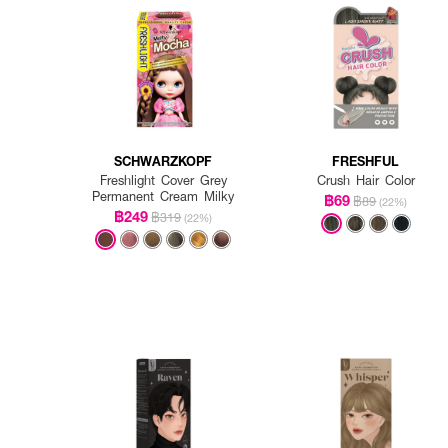
SCHWARZKOPF
FRESHFUL
Freshlight Cover Grey
Crush Hair Color
Permanent Cream Milky
฿69
฿89
(22%)
฿249
฿319
(22%)