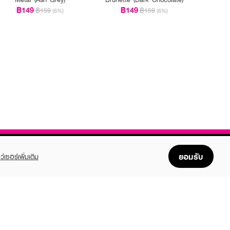
฿149
฿149
฿159
฿159
(6%)
(6%)
ยอมรับ
ว์เซอร์เพิ่มเติม
FOLLOW US