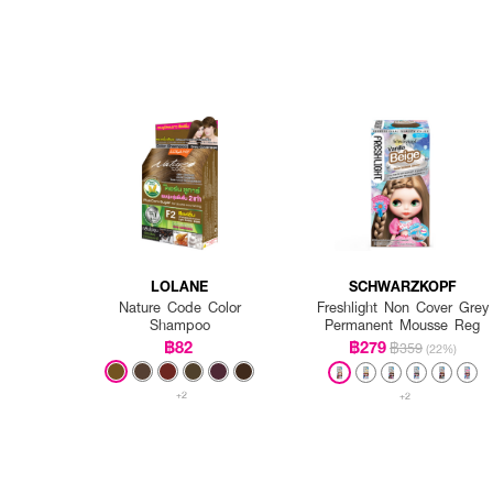
LOLANE
SCHWARZKOPF
Nature Code Color
Freshlight Non Cover Grey
Shampoo
Permanent Mousse Reg
฿82
฿279
฿359
(22%)
+2
+2