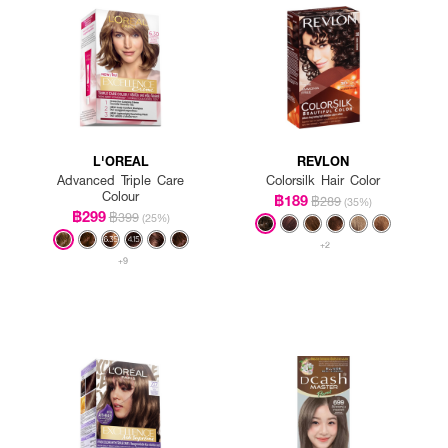
L'OREAL
REVLON
Advanced Triple Care
Colorsilk Hair Color
Colour
฿189
฿289
(35%)
฿299
฿399
(25%)
+2
+9