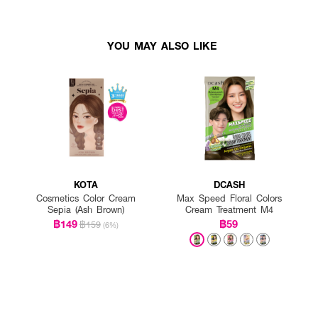
YOU MAY ALSO LIKE
KOTA
DCASH
Cosmetics Color Cream
Max Speed Floral Colors
Sepia (Ash Brown)
Cream Treatment M4
฿149
฿59
฿159
(6%)