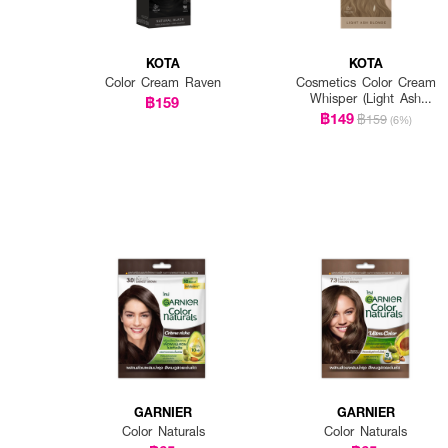
KOTA
KOTA
Color Cream Raven
Cosmetics Color Cream
Whisper (Light Ash
฿159
Blonde)
฿149
฿159
(6%)
GARNIER
GARNIER
Color Naturals
Color Naturals