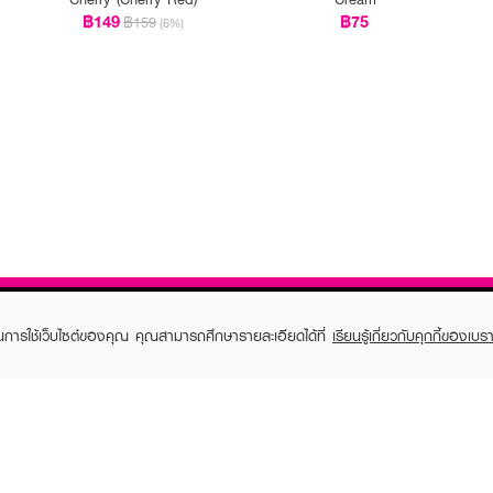
฿149
฿75
฿159
(6%)
ในการใช้เว็บไซต์ของคุณ คุณสามารถศึกษารายละเอียดได้ที่
เรียนรู้เกี่ยวกับคุกกี้ของเบรา
TOMER CARE
EVEANDBOY MEMBER
 Shopping
Member registration