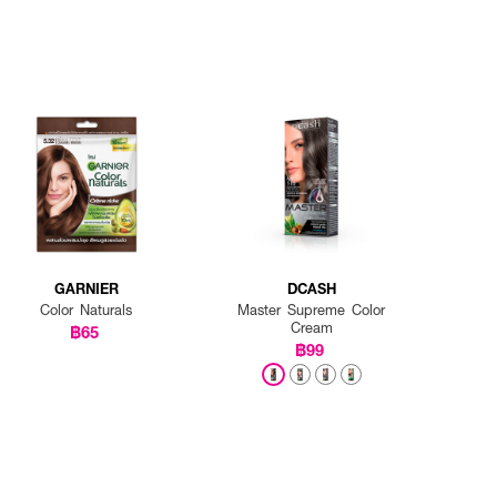
GARNIER
DCASH
Color Naturals
Master Supreme Color
Cream
฿65
฿99