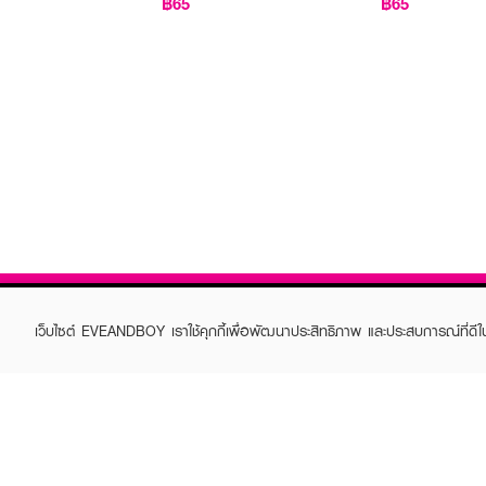
฿65
฿65
เว็บไซต์ EVEANDBOY เราใช้คุกกี้เพื่อพัฒนาประสิทธิภาพ และประสบการณ์ที่ดี
ABOUT EVEANDBOY
CUS
Brand story
Online