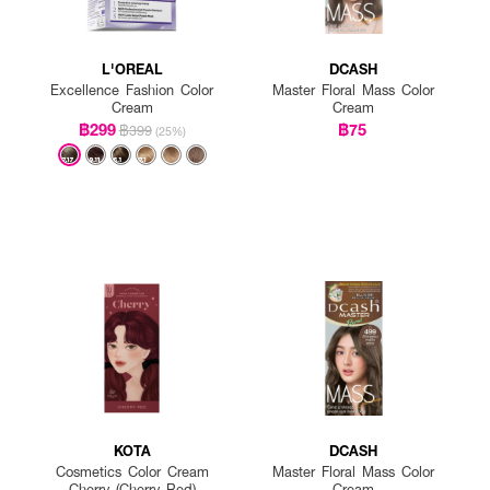
L'OREAL
DCASH
Excellence Fashion Color
Master Floral Mass Color
Cream
Cream
฿299
฿75
฿399
(25%)
KOTA
DCASH
Cosmetics Color Cream
Master Floral Mass Color
Cherry (Cherry Red)
Cream