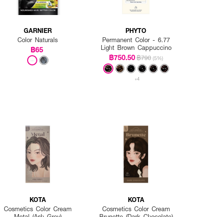
GARNIER
PHYTO
Color Naturals
Permanent Color - 6.77
Light Brown Cappuccino
฿65
฿750.50
฿790
(5%)
+4
KOTA
KOTA
Cosmetics Color Cream
Cosmetics Color Cream
Metal (Ash Grey)
Brunette (Dark Chocolate)