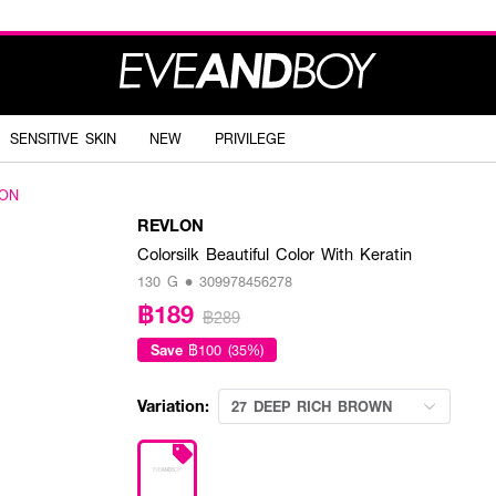
SENSITIVE SKIN
NEW
PRIVILEGE
ON
REVLON
Colorsilk Beautiful Color With Keratin
130 G • 309978456278
฿189
฿289
Save
฿100 (35%)
Variation:
27 DEEP RICH BROWN