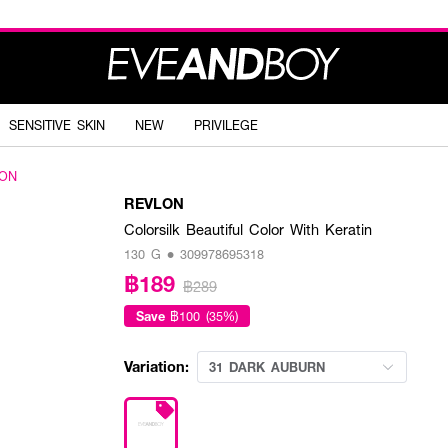
SENSITIVE SKIN
NEW
PRIVILEGE
ON
REVLON
Colorsilk Beautiful Color With Keratin
130 G • 309978695318
฿189
฿289
Save
฿100 (35%)
Variation:
31 DARK AUBURN