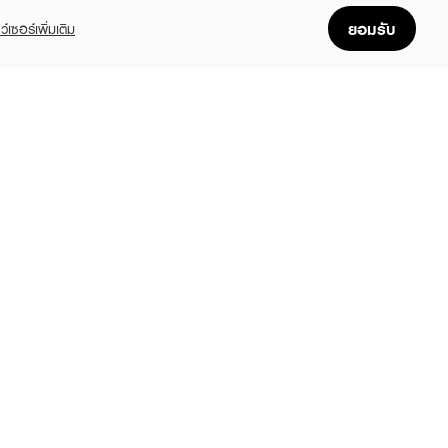
ยอมรับ
ว์เซอร์เพิ่มเติม
FOLLOW US
GET THE APP
Enjoyable, easy, and convenient