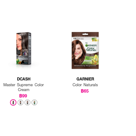
DCASH
GARNIER
Master Supreme Color
Color Naturals
Cream
฿65
฿99