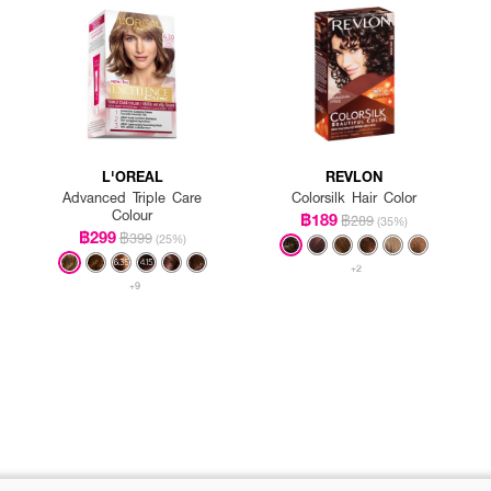
L'OREAL
REVLON
Advanced Triple Care
Colorsilk Hair Color
Colour
฿189
฿289
(35%)
฿299
฿399
(25%)
+2
+9