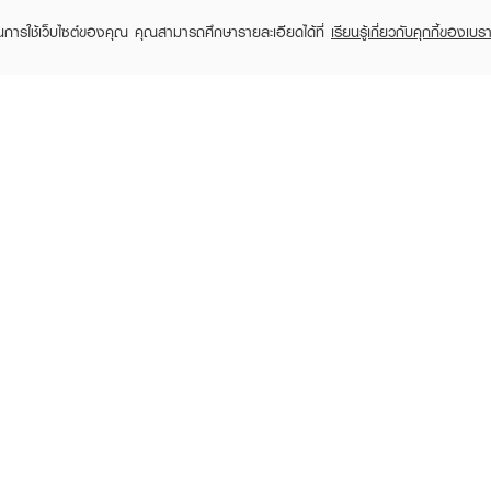
ในการใช้เว็บไซต์ของคุณ คุณสามารถศึกษารายละเอียดได้ที่
เรียนรู้เกี่ยวกับคุกกี้ของเบรา
TOMER CARE
EVEANDBOY MEMBER
 Shopping
Member registration
 store
t us