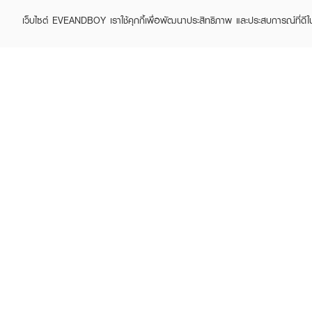
เว็บไซต์ EVEANDBOY เราใช้คุกกี้เพื่อพัฒนาประสิทธิภาพ และประสบการณ์ที่ดี
ABOUT EVEANDBOY
CUS
Brand story
Online
Privacy Policy
Find a
Terms and Conditions
Contac
Sell on EVEANDBOY
Whistleblowing