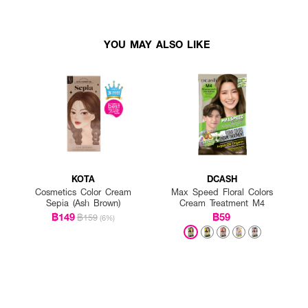
YOU MAY ALSO LIKE
KOTA
DCASH
Cosmetics Color Cream
Max Speed Floral Colors
Sepia (Ash Brown)
Cream Treatment M4
฿149
฿59
฿159
(6%)