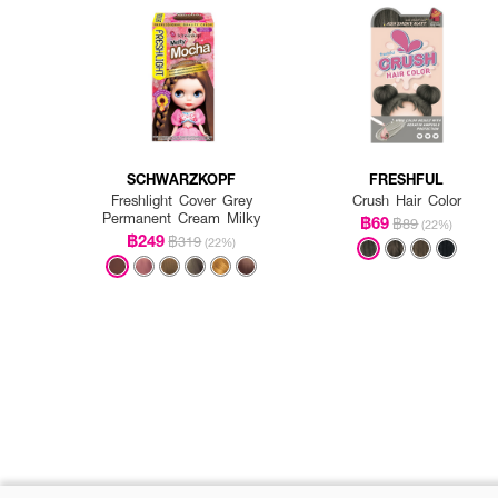
SCHWARZKOPF
FRESHFUL
Freshlight Cover Grey
Crush Hair Color
Permanent Cream Milky
฿69
฿89
(22%)
฿249
฿319
(22%)