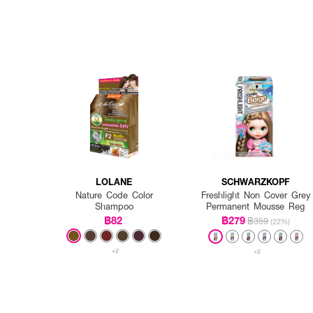
LOLANE
SCHWARZKOPF
Nature Code Color
Freshlight Non Cover Grey
Shampoo
Permanent Mousse Reg
฿82
฿279
฿359
(22%)
+2
+2