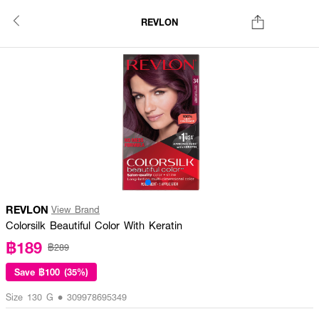
REVLON
REVLON
View Brand
Colorsilk Beautiful Color With Keratin
฿189
฿289
Save
฿100 (35%)
Size 130 G • 309978695349