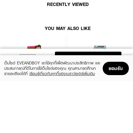
RECENTLY VIEWED
YOU MAY ALSO LIKE
ADD TO BAG
เว็บไซต์ EVEANDBOY เราใช้คุกกี้เพื่อพัฒนาประสิทธิภาพ และ
ยอมรับ
ประสบการณ์ที่ดีในการใช้เว็บไซต์ของคุณ คุณสามารถศึกษา
รายละเอียดได้ที่
เรียนรู้เกี่ยวกับคุกกี้ของเบราว์เซอร์เพิ่มเติม
Home
Home
Promotions
Promotions
Shopping Bag
Shopping Bag
Account
Account
LOLANE
SCHWARZKOPF
Nature Code Color Shampoo
Freshlight Non Cover Grey Permanent
Mousse Reg
฿82
(22%)
฿279
฿359
8 Variations
8 Variations