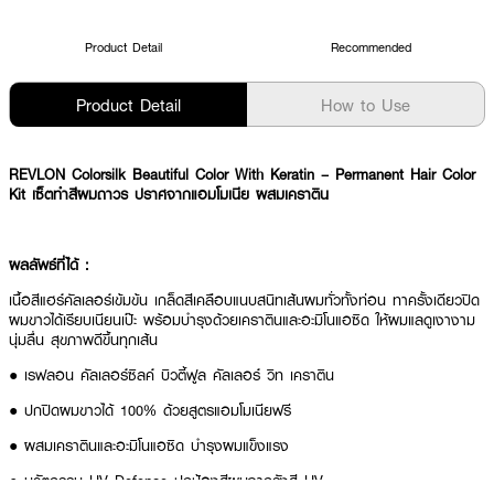
Product Detail
Recommended
Product Detail
How to Use
REVLON Colorsilk Beautiful Color With Keratin – Permanent Hair Color
Kit เซ็ตทำสีผมถาวร ปราศจากแอมโมเนีย ผสมเคราติน
ผลลัพธ์ที่ได้ :
เนื้อสีแฮร์คัลเลอร์เข้มข้น เกล็ดสีเคลือบแนบสนิทเส้นผมทั่วทั้งท่อน ทาครั้งเดียวปิด
ผมขาวได้เรียบเนียนเป๊ะ พร้อมบำรุงด้วยเคราตินและอะมิโนแอซิด ให้ผมแลดูเงางาม
นุ่มลื่น สุขภาพดีขึ้นทุกเส้น
● เรฟลอน คัลเลอร์ซิลค์ บิวตี้ฟูล คัลเลอร์ วิท เคราติน
● ปกปิดผมขาวได้ 100% ด้วยสูตรแอมโมเนียฟรี
● ผสมเคราตินและอะมิโนแอซิด บำรุงผมแข็งแรง
● นวัตกรรม UV Defence ปกป้องสีผมจากรังสี UV