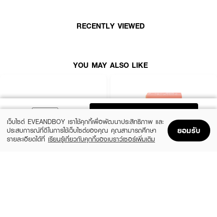
RECENTLY VIEWED
YOU MAY ALSO LIKE
ADD TO BAG
เว็บไซต์ EVEANDBOY เราใช้คุกกี้เพื่อพัฒนาประสิทธิภาพ และ
ยอมรับ
ประสบการณ์ที่ดีในการใช้เว็บไซต์ของคุณ คุณสามารถศึกษา
รายละเอียดได้ที่
เรียนรู้เกี่ยวกับคุกกี้ของเบราว์เซอร์เพิ่มเติม
Home
Home
Promotions
Promotions
Shopping Bag
Shopping Bag
Account
Account
SIVANNA
CUTE PRESS
Candy Cakes Eye Palette
Eye&Cheek Palette
(15%)
฿99
฿169
฿199
2 Variations
3 Variations