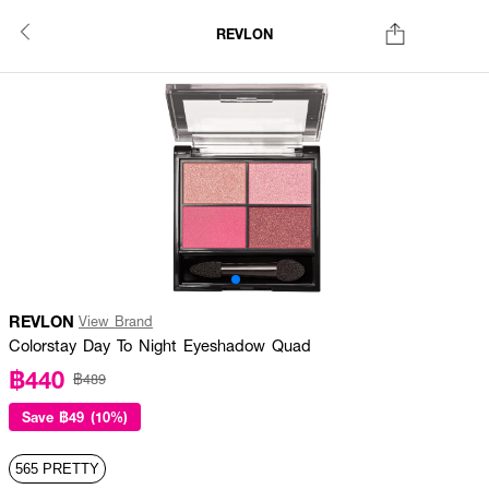
REVLON
REVLON
View Brand
Colorstay Day To Night Eyeshadow Quad
฿440
฿489
Save
฿49 (10%)
565 PRETTY