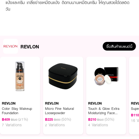
แป้งและครีม เกลี่ยง่ายเหมือนแป้ง ติดทนนานเหมือนครีม ให้คุณสวยได้ตลอด
วัน
REVLON
ซื้อสินค้าแบรนด์นี้
REVLON
REVLON
REVLON
REV
Color Stay Makeup
Micro Fine Natural
Touch & Glow Extra
Super
Foundation
Loosepowder
Moisturizing Face
฿11
Powder
(21%)
(50%)
(50%)
฿409
฿225
฿210
฿520
฿450
฿420
16 V
7 Variations
2 Variations
4 Variations