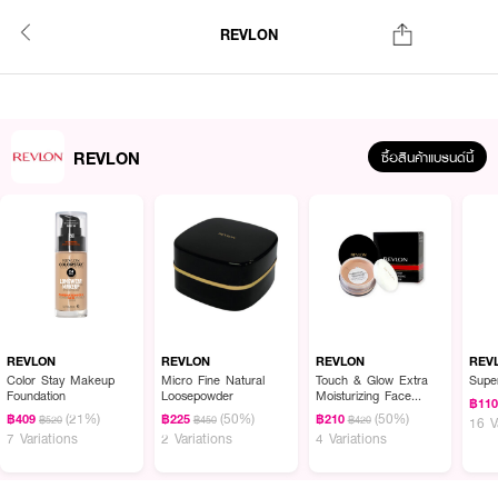
REVLON
REVLON
ซื้อสินค้าแบรนด์นี้
REVLON
REVLON
REVLON
REV
Color Stay Makeup
Micro Fine Natural
Touch & Glow Extra
Super
Foundation
Loosepowder
Moisturizing Face
฿11
Powder
(21%)
(50%)
(50%)
฿409
฿225
฿210
฿520
฿450
฿420
16 V
7 Variations
2 Variations
4 Variations