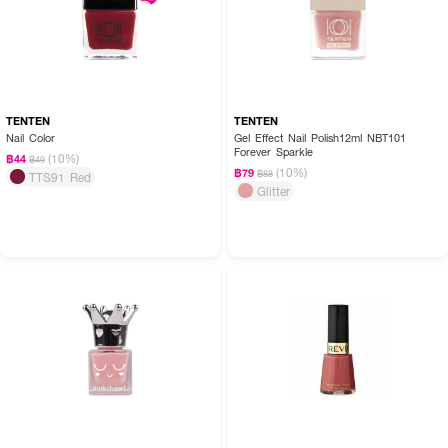
TENTEN
TENTEN
Nail Color
Gel Effect Nail Polish12ml NBT101
Forever Sparkle
(10%)
฿44
฿49
(10%)
฿79
฿88
TTS91 Red
Glitter