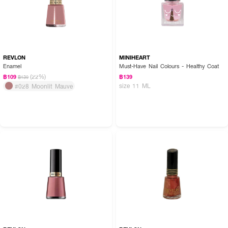
REVLON
MINIHEART
Enamel
Must-Have Nail Colours - Healthy Coat
(22%)
฿109
฿139
฿139
size 11 ML
#028 Moonlit Mauve