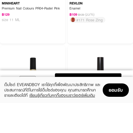
MINIHEART
REVLON
Premium Nail Colours PR04-Pastel Pink
Enamel
(22%)
฿129
฿109
฿139
size 11 ML
#171 Rose Zing
ADD TO BAG
เว็บไซต์ EVEANDBOY เราใช้คุกกี้เพื่อพัฒนาประสิทธิภาพ และ
ยอมรับ
ประสบการณ์ที่ดีในการใช้เว็บไซต์ของคุณ คุณสามารถศึกษา
รายละเอียดได้ที่
เรียนรู้เกี่ยวกับคุกกี้ของเบราว์เซอร์เพิ่มเติม
Home
Home
Promotions
Promotions
Shopping Bag
Shopping Bag
Account
Account
REVLON
REVLON
Enamel
Nail Enamel
(22%)
(22%)
฿109
฿109
฿139
฿139
#570 Vixen
Black Lingerie