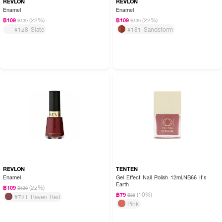
REVLON
REVLON
Enamel
Enamel
(22%)
(22%)
฿109
฿109
฿139
฿139
#128 Slate
#181 Sandstorm
REVLON
TENTEN
Enamel
Gel Effect Nail Polish 12ml.NB66 It’s
Earth
(22%)
฿109
฿139
(10%)
฿79
฿88
#721 Raven Red
Pink