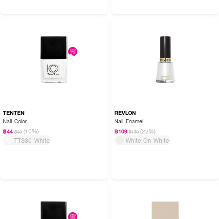
TENTEN
REVLON
Nail Color
Nail Enamel
(10%)
(22%)
฿44
฿109
฿49
฿139
TTS80 White
White On White