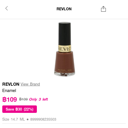
REVLON
REVLON
View Brand
Enamel
฿109
Only 3 left
฿139
Save
฿30 (22%)
Size 14.7 ML • 8999908235503