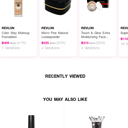
REVLON
REVLON
REVLON
REV
Color Stay Makeup
Micro Fine Natural
Touch & Glow Extra
Super
Foundation
Loosepowder
Moisturizing Face
฿11
Powder
(21%)
(50%)
(50%)
฿409
฿225
฿210
฿520
฿450
฿420
16 V
7 Variations
2 Variations
4 Variations
RECENTLY VIEWED
YOU MAY ALSO LIKE