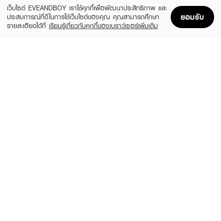
ADD TO BAG
เว็บไซต์ EVEANDBOY เราใช้คุกกี้เพื่อพัฒนาประสิทธิภาพ และ
ยอมรับ
ประสบการณ์ที่ดีในการใช้เว็บไซต์ของคุณ คุณสามารถศึกษา
รายละเอียดได้ที่
เรียนรู้เกี่ยวกับคุกกี้ของเบราว์เซอร์เพิ่มเติม
Home
Home
Promotions
Promotions
Shopping Bag
Shopping Bag
Account
Account
REVLON
MINIHEART
Enamel
Must-Have Nail Colours - Healthy Coat
(22%)
฿109
฿139
฿139
size 11 ML
#028 Moonlit Mauve