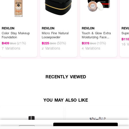
REVLON
REVLON
REVLON
REV
Color Stay Makeup
Micro Fine Natural
Touch & Glow Extra
Super
Foundation
Loosepowder
Moisturizing Face
฿11
Powder
(21%)
(50%)
(10%)
฿409
฿225
฿378
฿520
฿450
฿420
16 V
7 Variations
2 Variations
4 Variations
RECENTLY VIEWED
YOU MAY ALSO LIKE