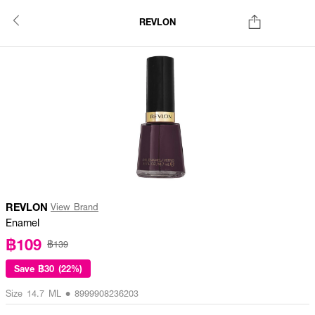
REVLON
REVLON
View Brand
Enamel
฿109
฿139
Save
฿30 (22%)
Size 14.7 ML • 8999908236203