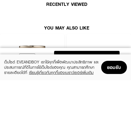
RECENTLY VIEWED
YOU MAY ALSO LIKE
ADD TO BAG
เว็บไซต์ EVEANDBOY เราใช้คุกกี้เพื่อพัฒนาประสิทธิภาพ และ
ยอมรับ
ประสบการณ์ที่ดีในการใช้เว็บไซต์ของคุณ คุณสามารถศึกษา
รายละเอียดได้ที่
เรียนรู้เกี่ยวกับคุกกี้ของเบราว์เซอร์เพิ่มเติม
Home
Home
Promotions
Promotions
Shopping Bag
Shopping Bag
Account
Account
ESTEE LAUDER
BOBBI BROWN
Advanced Night Repair Eye
Vitamin Enriched Eye Base
Supercharged Gel-Creme Synchronized
(10%)
฿2,520
฿2,800
Multi-Recovery
(10%)
฿3,195
฿3,550
size 15 ML
2 Variations