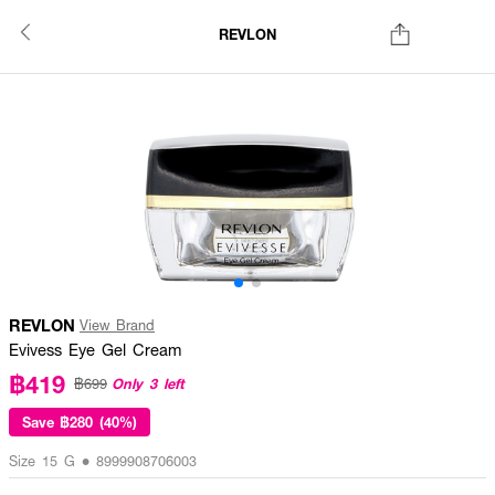
REVLON
REVLON
View Brand
Evivess Eye Gel Cream
฿419
Only 3 left
฿699
Save
฿280 (40%)
Size 15 G • 8999908706003