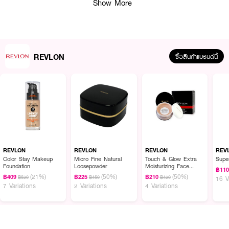
Show More
REVLON
ซื้อสินค้าแบรนด์นี้
ผลลัพธ์ที่ได้ :
น้ำยาล้างเล็บ กลิ่นแนวกุหลาบอ่อนๆ ล้างสีเล็บให้หลุดออกอย่างง่ายดาย โดยไม่
REVLON
REVLON
REVLON
REV
ทำให้เล็บแห้ง สูตร Acetone Free ช่วยเพิ่มความชุ่มชื้น และปรับสภาพผิวเล็บ อุดม
Color Stay Makeup
Micro Fine Natural
Touch & Glow Extra
Super
Foundation
Loosepowder
Moisturizing Face
ไปด้วยสารสกัดจากโจโจ้บา ออยล์ช่วยเพิ่มความชุ่มชื้นให้กับผิวเล็บ และไม่ทำให้เล็บ
฿11
Powder
(21%)
(50%)
(50%)
แห้ง เปราะหักง่าย
฿409
฿225
฿210
฿520
฿450
฿420
16 V
7 Variations
2 Variations
4 Variations
● REVLON Extra Moisturizing Nail Enamel Remover
● เรฟลอน เอ็กซ์ตร้า มอยซ์เจอร์ไรซิ่ง เนลอินาเมล รีมูฟเวอร์
● น้ำยาล้างเล็บ