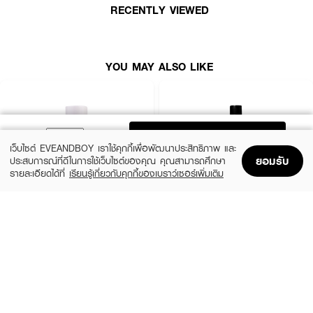
RECENTLY VIEWED
● กลิ่นแนวกุหลาบอ่อนๆ
● ล้างสีเล็บให้หลุดออกอย่างง่ายดาย โดยไม่ทำให้เล็บแห้ง
● ช่วยเพิ่มความชุ่มชื้น และปรับสภาพผิวเล็บ
YOU MAY ALSO LIKE
● ไม่ทำให้เล็บแห้ง เปราะหักง่าย
● pink
● ขนาด 150 ml.
ADD TO BAG
เว็บไซต์ EVEANDBOY เราใช้คุกกี้เพื่อพัฒนาประสิทธิภาพ และ
ยอมรับ
ประสบการณ์ที่ดีในการใช้เว็บไซต์ของคุณ คุณสามารถศึกษา
รายละเอียดได้ที่
เรียนรู้เกี่ยวกับคุกกี้ของเบราว์เซอร์เพิ่มเติม
How to Use :
Home
Home
Promotions
Promotions
Shopping Bag
Shopping Bag
Account
Account
กดโลชั่นบริเวณปลายนิ้วมือ 2-3 ปั๊ม วอร์มเล็กน้อย จากนั้นกดทาเบาๆทั่วใบหน้า
และลำคอ เพื่อประสิทธิภาพ สูงสุดควรใช้เป็นประจำอย่างต่อเนื่อง สม่ำเสมอ
MINIHEART
TENTEN
Miracle Nail Colours Remover (Pink)
Nail Polish Remover
(10%)
฿99
฿62
฿69
size 50 ML
size 85 ML