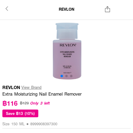
REVLON
REVLON
View Brand
Extra Moisturizing Nail Enamel Remover
฿116
Only 3 left
฿129
Save
฿13 (10%)
Size 150 ML • 8999908397300