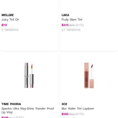
MELLME
LAKA
Juicy Tint Oil
Fruity Glam Tint
(41%)
฿19
฿410
฿690
3 Variations
21 Variations
TIME PHORIA
3CE
Spectra Ultra Stay-Shine Transfer Proof
Blur Water Tint Laydown
Lip Vinyl
(41%)
฿350
฿590
(53%)
฿199
฿419