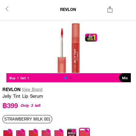
REVLON
Buy 1 Get 1
Mix
REVLON
View Brand
Jelly Tint Lip Serum
฿399
Only 3 left
STRAWBERRY MILK 001
SOLD