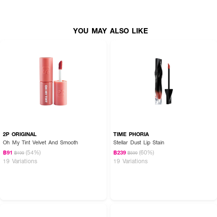
YOU MAY ALSO LIKE
2P ORIGINAL
TIME PHORIA
Oh My Tint Velvet And Smooth
Stellar Dust Lip Stain
(54%)
(60%)
฿91
฿239
฿199
฿599
19 Variations
19 Variations