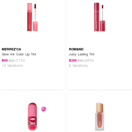
MERREZ'CA
ROM&ND
Glow Ink Color Lip Tint
Juicy Lasting Tint
(77%)
(26%)
฿99
฿289
฿430
฿390
10 Variations
8 Variations