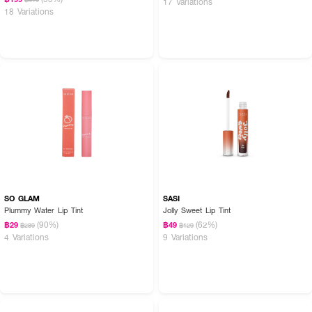
17 Variations
18 Variations
SO GLAM
SASI
Plummy Water Lip Tint
Jolly Sweet Lip Tint
(90%)
(62%)
฿29
฿49
฿289
฿129
4 Variations
9 Variations