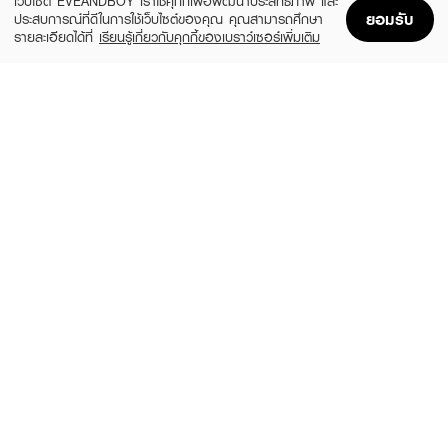
เว็บไซต์ EVEANDBOY เราใช้คุกกี้เพื่อพัฒนาประสิทธิภาพ และ
ยอมรับ
ประสบการณ์ที่ดีในการใช้เว็บไซต์ของคุณ คุณสามารถศึกษา
รายละเอียดได้ที่
เรียนรู้เกี่ยวกับคุกกี้ของเบราว์เซอร์เพิ่มเติม
Home
Home
Promotions
Promotions
Shopping Bag
Shopping Bag
Account
Account
ROM&ND
DINTO
Glasting Water Tint
Blur-Glowy Lip Tint
(26%)
(27%)
฿289
฿429
฿390
฿590
3 Variations
34 Variations
ODBO
TIME PHORIA
Baby Tint 5012
Nebula Velvet Lip Cream
(61%)
(67%)
฿39
฿199
฿99
฿599