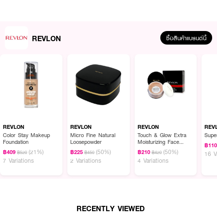
REVLON
ซื้อสินค้าแบรนด์นี้
REVLON
REVLON
REVLON
REV
Color Stay Makeup
Micro Fine Natural
Touch & Glow Extra
Super
Foundation
Loosepowder
Moisturizing Face
฿11
Powder
(21%)
(50%)
(50%)
฿409
฿225
฿210
฿520
฿450
฿420
16 V
7 Variations
2 Variations
4 Variations
RECENTLY VIEWED