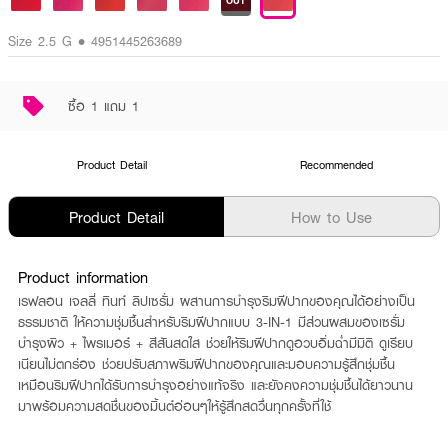
OUT
Size 2.5 G • 4951445263689
ซื้อ 1 แถม 1
Product Detail
Recommended
Product Detail
How to Use
Product information
เรฟลอน เจลลี่ ทินท์ ลิปเซรั่ม ผสานการบำรุงริมฝีปากของคุณได้อย่างเป็น
ธรรมชาติ ให้ความชุ่มชื้นสำหรับริมฝีปากแบบ 3-IN-1 มีส่วนผสมของเซรั่ม
บำรุงผิว + ไพรเมอร์ + สีสันสดใส ช่วยให้ริมฝีปากดูอวบอิ่มฉ่ำมีมิติ ดูเรียบ
เนียนไม่ตกร่อง ช่วยปรับสภาพริมฝีปากของคุณและมอบความรู้สึกชุ่มชื้น
เหมือนริมฝีปากได้รับการบำรุงอย่างแท้จริง และยังคงความชุ่มชื้นได้ยาวนาน
มาพร้อมความสดชื่นของมิ้นต์อ่อนๆให้รู้สึกสดวื่นทุกครั้งที่ใช้