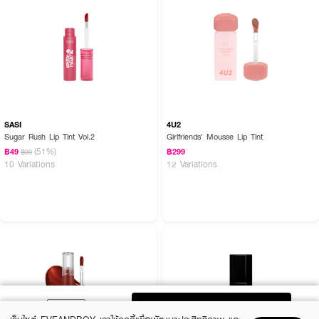
SASI
4U2
Sugar Rush Lip Tint Vol.2
Girlfriends' Mousse Lip Tint
(51%)
฿49
฿299
฿99
10 Variations
12 Variations
ADD TO BAG