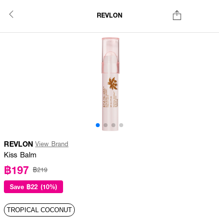
REVLON
REVLON
View Brand
Kiss Balm
฿197
฿219
Save
฿22 (10%)
TROPICAL COCONUT