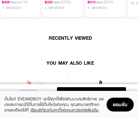
(21%)
(50%)
(50%)
฿409
฿225
฿210
฿520
฿450
฿420
16 V
7 Variations
2 Variations
4 Variations
· มอบสัมผัสนุ่มสบาย ไม่เหนอะหนะ พร้อมกลิ่นผลไม้หอมสดชื่น
· ผสาน น้ำมันจากผลไม้ธรรมชาติ ช่วยคงความชุ่มชื้นให้ริมฝีปากยาวนาน
· มีค่า SPF 20 Broad-Spectrum ปกป้องริมฝีปากจากรังสี UVA และ UVB
RECENTLY VIEWED
· มาในรูปแบบแท่งเครยอน ใช้งานง่าย พกพาสะดวก
· FDA Registration No. : 10-2-6800029292
YOU MAY ALSO LIKE
How To Use :
ใช้ทาบำรุงและเพิ่มสีสันให้กับริมฝีปาก
ADD TO BAG
เว็บไซต์ EVEANDBOY เราใช้คุกกี้เพื่อพัฒนาประสิทธิภาพ และ
ยอมรับ
ประสบการณ์ที่ดีในการใช้เว็บไซต์ของคุณ คุณสามารถศึกษา
รายละเอียดได้ที่
เรียนรู้เกี่ยวกับคุกกี้ของเบราว์เซอร์เพิ่มเติม
Home
Home
Promotions
Promotions
Shopping Bag
Shopping Bag
Account
Account
BOBBI BROWN
IN2IT
Extra Lip Tint-Bare Pink
Moisture Bomb Lipstick - MBL01