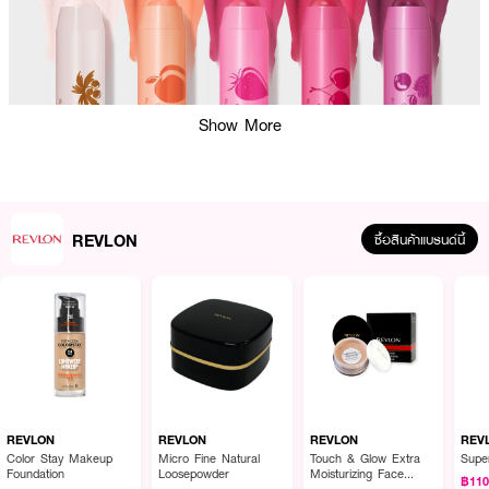
Show More
REVLON
ซื้อสินค้าแบรนด์นี้
ผลลัพธ์ที่ได้ :
REVLON Kiss Balm
ลิปบาล์มที่ทั้งบำรุงและปกป้อง พร้อมเติมสีสันบางใสให้ริม
ฝีปากคุณดูสวยเป็นธรรมชาติในทุกวัน มอบสัมผัสนุ่มสบาย ไม่เหนอะหนะ พร้อม
กลิ่นผลไม้หอมสดชื่น ทั้งบำรุง ปกป้อง และแต่งเติมความสดใสในแท่งเดียว
REVLON
REVLON
REVLON
REV
· ลิปบาล์มที่ให้ทั้ง ความชุ่มชื้นและการปกป้องในแท่งเดียว
Color Stay Makeup
Micro Fine Natural
Touch & Glow Extra
Super
Foundation
Loosepowder
Moisturizing Face
฿11
· เนื้อสีบางใส ให้ริมฝีปากดูสุขภาพดีและเป็นธรรมชาติ
Powder