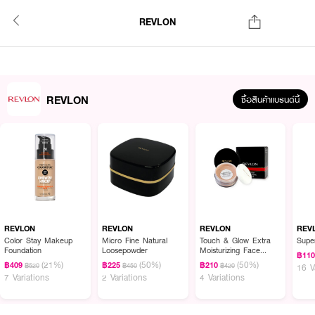
REVLON
REVLON
ซื้อสินค้าแบรนด์นี้
REVLON
REVLON
REVLON
REV
Color Stay Makeup
Micro Fine Natural
Touch & Glow Extra
Super
Foundation
Loosepowder
Moisturizing Face
฿11
Powder
(21%)
(50%)
(50%)
฿409
฿225
฿210
฿520
฿450
฿420
16 V
7 Variations
2 Variations
4 Variations