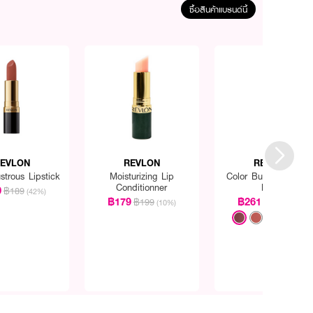
ซื้อสินค้าแบรนด์นี้
EVLON
REVLON
REVLON
strous Lipstick
Moisturizing Lip
Color Burst Matte Li
Conditionner
Balm
0
฿189
(42%)
฿179
฿261
฿199
฿290
(10%)
(10%)