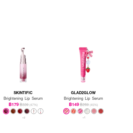
SKINTIFIC
GLAD2GLOW
Brightening Lip Serum
Brightening Lip Serum
฿179
฿149
฿339
฿269
(47%)
(45%)
+2
+1