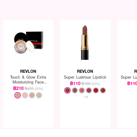
REVLON
REVLON
R
Touch & Glow Extra
Super Lustrous Lipstick
Super Lu
Moisturizing Face
฿110
฿11
฿189
(42%)
Powder
฿210
฿420
(50%)
+10