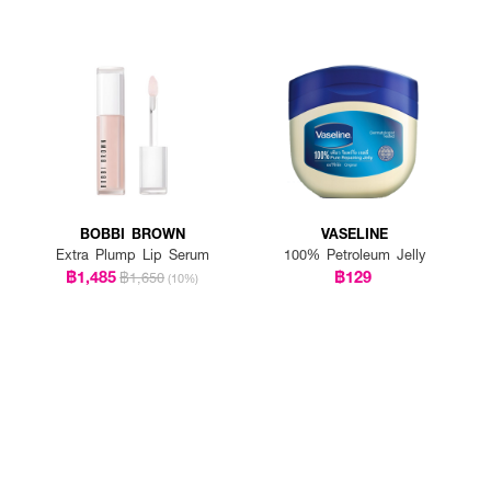
BOBBI BROWN
VASELINE
Extra Plump Lip Serum
100% Petroleum Jelly
฿1,485
฿129
฿1,650
(10%)