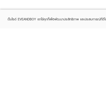
เว็บไซต์ EVEANDBOY เราใช้คุกกี้เพื่อพัฒนาประสิทธิภาพ และประสบการณ์ที่ดี
ABOUT EVEANDBOY
CUS
Brand story
Online
Privacy Policy
Find a
Terms and Conditions
Contac
Sell on EVEANDBOY
Whistleblowing