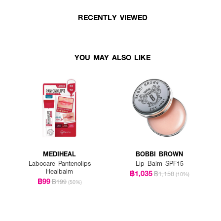
RECENTLY VIEWED
YOU MAY ALSO LIKE
MEDIHEAL
BOBBI BROWN
Labocare Pantenolips
Lip Balm SPF15
Healbalm
฿1,035
฿1,150
(10%)
฿99
฿199
(50%)