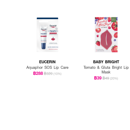
EUCERIN
BABY BRIGHT
Aquaphor SOS Lip Care
Tomato & Gluta Bright Lip
Mask
฿288
฿320
(10%)
฿39
฿49
(20%)