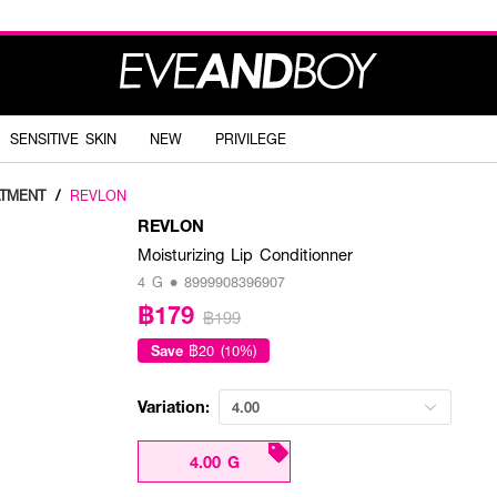
SENSITIVE SKIN
NEW
PRIVILEGE
ATMENT
/
REVLON
REVLON
Moisturizing Lip Conditionner
4 G • 8999908396907
฿179
฿199
Save
฿20 (10%)
Variation:
4.00
4.00 G