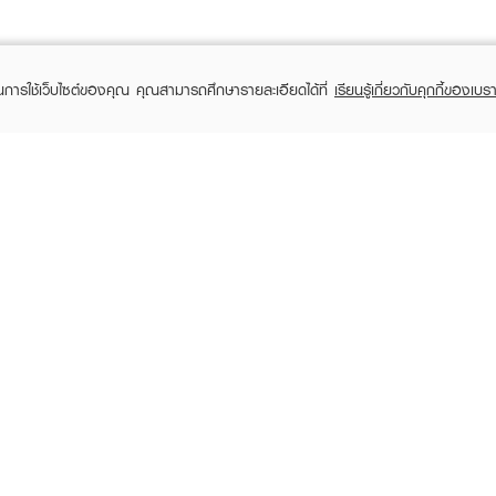
ในการใช้เว็บไซต์ของคุณ คุณสามารถศึกษารายละเอียดได้ที่
เรียนรู้เกี่ยวกับคุกกี้ของเบรา
TOMER CARE
EVEANDBOY MEMBER
 Shopping
Member registration
 store
t us