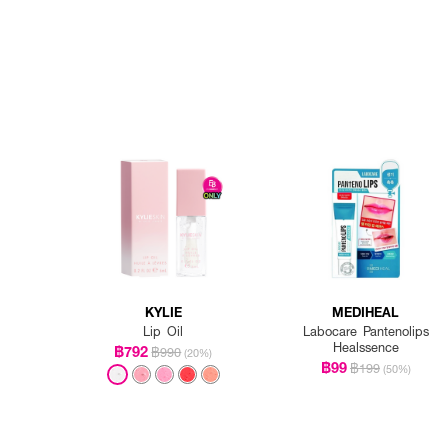
KYLIE
MEDIHEAL
Lip Oil
Labocare Pantenolips
Healssence
฿792
฿990
(20%)
฿99
฿199
(50%)