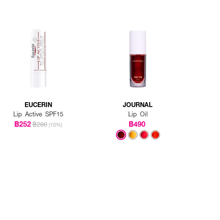
EUCERIN
JOURNAL
Lip Active SPF15
Lip Oil
฿252
฿490
฿280
(10%)