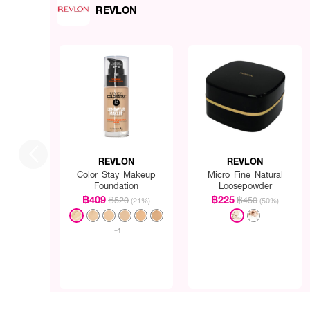
REVLON
REVLON
REVLON
Color Stay Makeup
Micro Fine Natural
Foundation
Loosepowder
฿409
฿225
฿520
฿450
(21%)
(50%)
+1