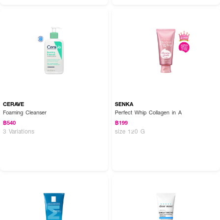
CERAVE
SENKA
Foaming Cleanser
Perfect Whip Collagen in A
฿540
฿199
3 Variations
size 120 G