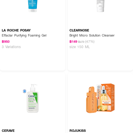
LA ROCHE POSAY
CLEARNOSE
Effaclar Purifying Foaming Gel
Bright Micro Solution Cleanser
(47%)
฿950
฿149
฿279
3 Variations
size 150 ML
CERAVE
ROJUKISS