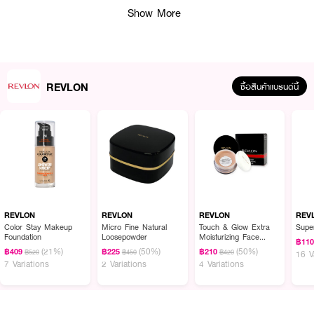
Show More
REVLON
ซื้อสินค้าแบรนด์นี้
ผลลัพธ์ที่ได้ :
● ช่วยปรับสมดุลให้แก่ผิว
● ทำความสะอาดผิว
● รักษาความชุ่มชื่นของผิวตามธรรมชาติ
REVLON
REVLON
REVLON
REV
Color Stay Makeup
Micro Fine Natural
Touch & Glow Extra
Super
Foundation
Loosepowder
Moisturizing Face
฿11
Powder
(21%)
(50%)
(50%)
฿409
฿225
฿210
How To Use :
฿520
฿450
฿420
16 V
7 Variations
2 Variations
4 Variations
1. บีบผลิตภัณฑ์ลงบนฝ่ามือ ผสมกับน้ำวอร์มจนเกิดฟอง นวดวนให้เป็นวงกลม
ทั่วหน้าและล้างออกด้วยน้ำสะอาด
2. จากนั้นใช้ผลิตภัณฑ์ดูแลผิวหน้ากลุ่ม New Complexion เพื่อประสิทธิภาพ