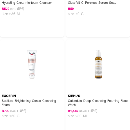
Hydrating Cream-to-foam Cleanser
Gluta-Vit C Poreless Serum Soap
(5%)
฿579
฿59
฿610
size 236 ML
size 70 G
EUCERIN
KIEHL'S
Spotless Brightening Gentle Cleansing
Calendula Deep Cleansing Foaming Face
Foam
Wash
(10%)
(15%)
฿702
฿1,445
฿780
฿1,700
size 150 G
size 230 ML