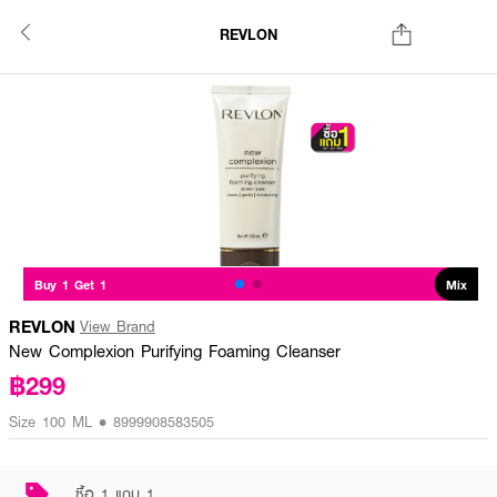
REVLON
Buy 1 Get 1
Mix
REVLON
View Brand
New Complexion Purifying Foaming Cleanser
฿299
Size 100 ML • 8999908583505
ซื้อ 1 แถม 1