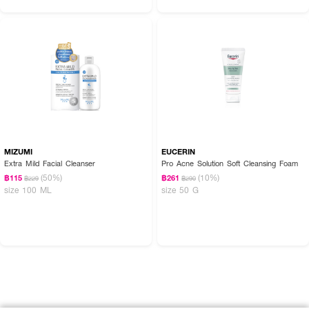
MIZUMI
EUCERIN
Extra Mild Facial Cleanser
Pro Acne Solution Soft Cleansing Foam
(50%)
(10%)
฿115
฿261
฿229
฿290
size 100 ML
size 50 G