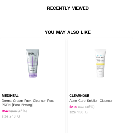
สูงสุด
RECENTLY VIEWED
YOU MAY ALSO LIKE
MEDIHEAL
CLEARNOSE
Derma Cream Pack Cleanser Rose
Acne Care Solution Cleanser
PDRN [Pore Firming]
(46%)
฿139
฿259
(45%)
฿549
฿999
size 150 G
size 243 G