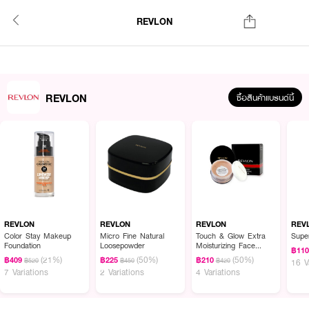
REVLON
REVLON
ซื้อสินค้าแบรนด์นี้
REVLON
REVLON
REVLON
REV
Color Stay Makeup
Micro Fine Natural
Touch & Glow Extra
Super
Foundation
Loosepowder
Moisturizing Face
฿11
Powder
(21%)
(50%)
(50%)
฿409
฿225
฿210
฿520
฿450
฿420
16 V
7 Variations
2 Variations
4 Variations