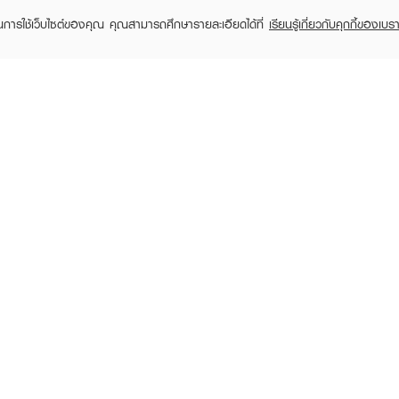
ในการใช้เว็บไซต์ของคุณ คุณสามารถศึกษารายละเอียดได้ที่
เรียนรู้เกี่ยวกับคุกกี้ของเบรา
TOMER CARE
EVEANDBOY MEMBER
 Shopping
Member registration
 store
t us