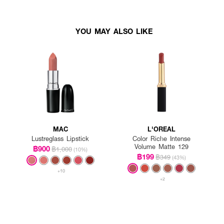
YOU MAY ALSO LIKE
MAC
L'OREAL
Lustreglass Lipstick
Color Riche Intense
Volume Matte 129
฿900
฿1,000
(10%)
฿199
฿349
(43%)
+10
+2