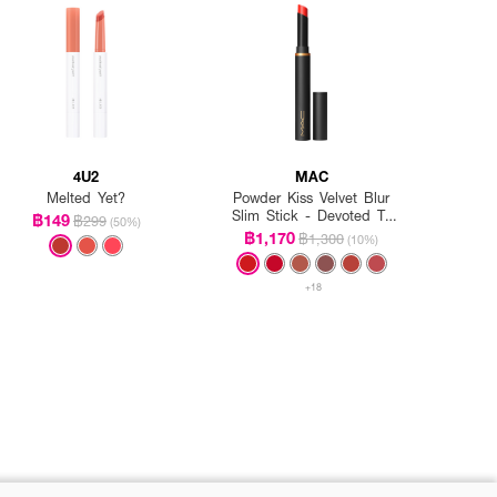
4U2
MAC
Melted Yet?
Powder Kiss Velvet Blur
Slim Stick - Devoted To
฿149
฿299
(50%)
Danger
฿1,170
฿1,300
(10%)
+18