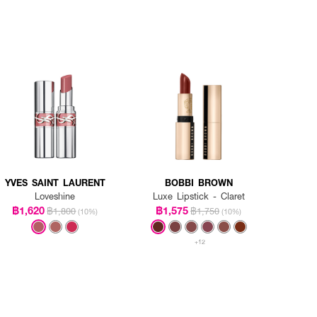
YVES SAINT LAURENT
BOBBI BROWN
Loveshine
Luxe Lipstick - Claret
฿1,620
฿1,575
฿1,800
฿1,750
(10%)
(10%)
+12