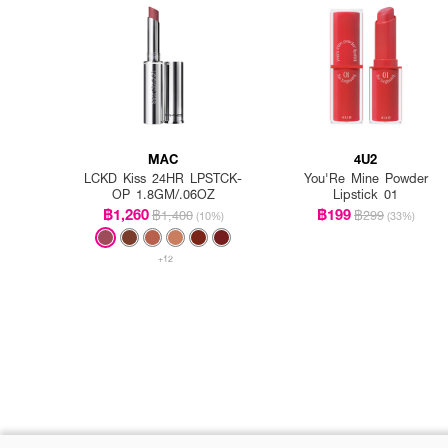
MAC
4U2
LCKD Kiss 24HR LPSTCK-
You'Re Mine Powder
OP 1.8GM/.06OZ
Lipstick 01
฿1,260
฿199
฿1,400
฿299
(10%)
(33%)
+12