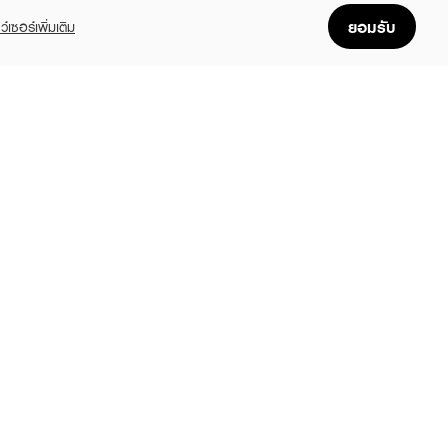
ยอมรับ
ว์เซอร์เพิ่มเติม
FOLLOW US
GET THE APP
Enjoyable, easy, and convenient