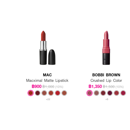
MAC
BOBBI BROWN
Macximal Matte Lipstick
Crushed Lip Color
฿900
฿1,350
฿1,000
฿1,500
(10%)
(10%)
+22
+6