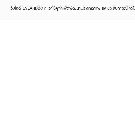
เว็บไซต์ EVEANDBOY เราใช้คุกกี้เพื่อพัฒนาประสิทธิภาพ และประสบการณ์ที่ดี
ABOUT EVEANDBOY
CUS
Brand story
Online
Privacy Policy
Find a
Terms and Conditions
Contac
Sell on EVEANDBOY
Whistleblowing