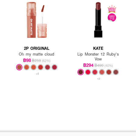
2P ORIGINAL
KATE
Oh my matte cloud
Lip Monster 12 Ruby's
Vow
฿98
฿259
(62%)
฿294
฿490
(40%)
+4
+2