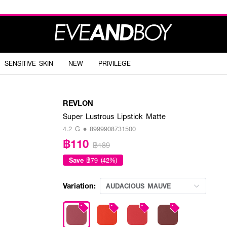
SENSITIVE SKIN
NEW
PRIVILEGE
REVLON
Super Lustrous Lipstick Matte
4.2 G • 8999908731500
฿110
฿189
Save
฿79 (42%)
Variation:
AUDACIOUS MAUVE