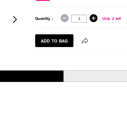
Quantity :
Only 3 left
ADD TO BAG