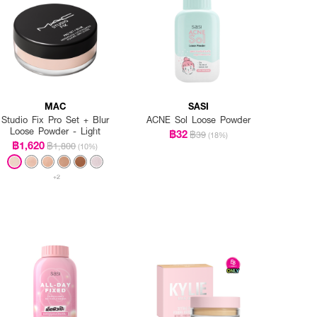
MAC
SASI
Studio Fix Pro Set + Blur
ACNE Sol Loose Powder
Loose Powder - Light
฿32
฿39
(18%)
฿1,620
฿1,800
(10%)
+2