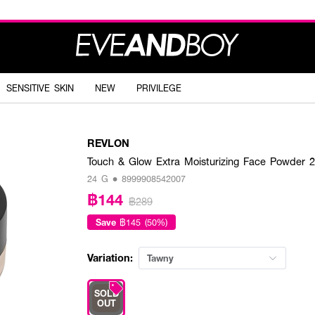
SENSITIVE SKIN
NEW
PRIVILEGE
REVLON
Touch & Glow Extra Moisturizing Face Powder 
24 G • 8999908542007
฿144
฿289
Save
฿145 (50%)
Variation:
Tawny
SOLD
OUT