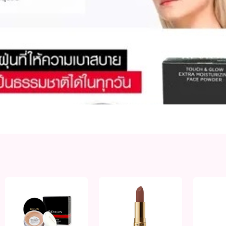
tra Moisturizing Face Powder
แป้งฝุ่นทัช & โกลด์ เอ็กซ์ตร้ามอยส์เจอร์ไรซิ่ง