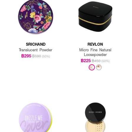
SRICHAND
REVLON
Translucent Powder
Micro Fine Natural
Loosepowder
฿295
฿590
(50%)
฿225
฿450
(50%)