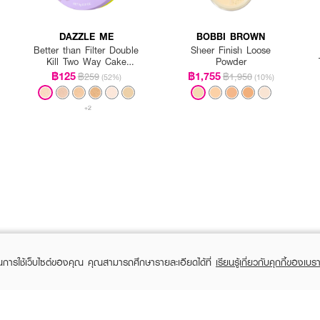
DAZZLE ME
BOBBI BROWN
Better than Filter Double
Sheer Finish Loose
Kill Two Way Cake
Powder
Powder
฿125
฿1,755
฿259
฿1,950
(52%)
(10%)
 Touch & Glow Extra Moisturizing Face Powder
เกลี่ยให้ทั่วใบหน้า
+2
ในการใช้เว็บไซต์ของคุณ คุณสามารถศึกษารายละเอียดได้ที่
เรียนรู้เกี่ยวกับคุกกี้ของเบรา