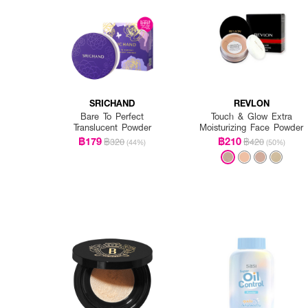
SRICHAND
REVLON
Bare To Perfect
Touch & Glow Extra
Translucent Powder
Moisturizing Face Powder
฿179
฿210
฿320
฿420
(44%)
(50%)