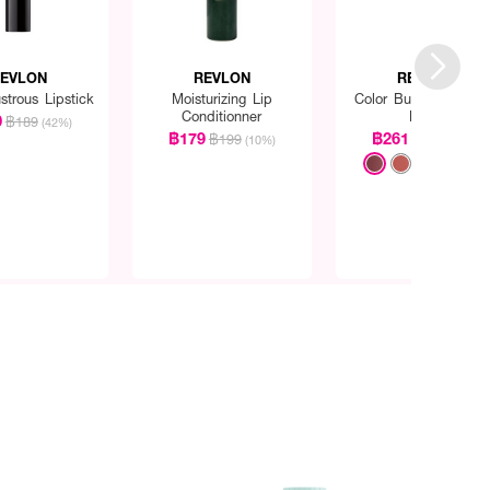
นสุดท้ายของการแต่งหน้า
EVLON
REVLON
REVLON
strous Lipstick
Moisturizing Lip
Color Burst Matte Li
Conditionner
Balm
0
฿189
(42%)
฿179
฿261
฿199
฿290
(10%)
(10%)