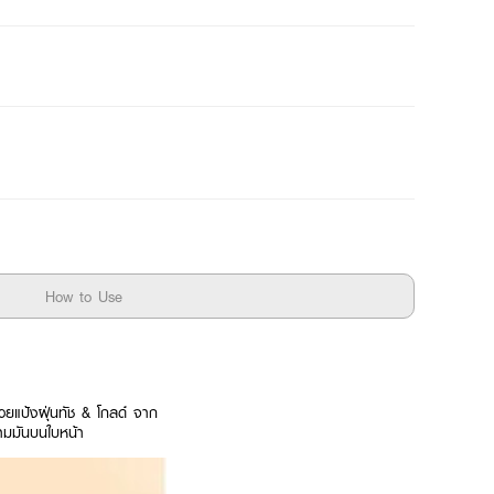
How to Use
ยแป้งฝุ่นทัช & โกลด์ จาก
วามมันบนใบหน้า