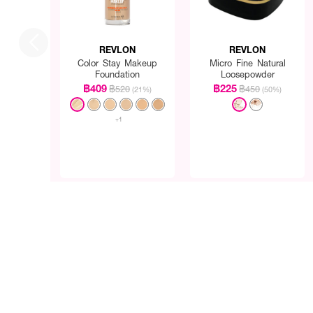
อร์ เนื้อแป้งมีความบางเบา 
• แป้งฝุ่นเนื้อนุ่มเนียน เน
REVLON
REVLON
• ควบคุมความมัน แต่ไม่ทำให
Color Stay Makeup
Micro Fine Natural
Foundation
Loosepowder
• ทำให้หน้าเนียน กระจ่างใส
฿409
฿225
฿520
฿450
(21%)
(50%)
• มีสีสันกลมกลืนกับสีของรอ
+1
• ขนาด 24 g.