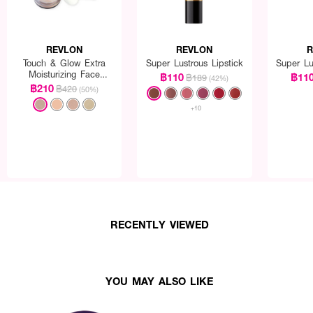
ควบคุมความมัน มีสีสันกลมกลืนกับสีของรองพื้น ช่วยให้รองพื้นติดทน ใช้เป็นขั้นตอ
ื้อแป้งมีความบางเบา สบายผิว ไม่หนักหน้า
REVLON
REVLON
R
้หน้าแห้งตึง
Touch & Glow Extra
Super Lustrous Lipstick
Super Lu
Moisturizing Face
฿110
฿11
฿189
(42%)
อย่างเป็นธรรมชาติ
Powder
฿210
฿420
(50%)
งพื้น ช่วยให้รองพื้นติดทน ใช้เป็นขั้นตอนสุดท้ายของการแต่งหน้า
+10
RECENTLY VIEWED
YOU MAY ALSO LIKE