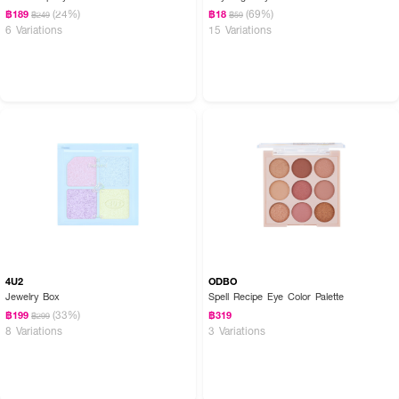
(24%)
(69%)
฿189
฿18
฿249
฿59
6 Variations
15 Variations
4U2
ODBO
Jewelry Box
Spell Recipe Eye Color Palette
(33%)
฿199
฿319
฿299
8 Variations
3 Variations