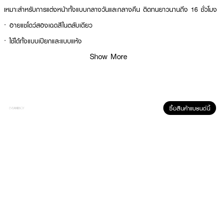
เหมาะสำหรับการแต่งหน้าทั้งแบบกลางวันและกลางคืน ติดทนยาวนานถึง 16 ชั่วโมง
·
อายแชโดว์สองเฉดสีในตลับเดียว
·
ใช้ได้ทั้งแบบเปียกและแบบแห้ง
Show More
·
เนื้อเนียน เกลี่ยง่าย
·
สีสดชัดและติดทนนาน
·
ไม่จับตัวเป็นก้อน
·
โทนสี: มีให้เลือกหลากหลายเฉดสี เหมาะกับทุกโทนผิว
ซื้อสินค้าแบรนด์นี้
· FDA Registration No. :
10-2-6700029459
How To Use :
ใช้ตกแต่งเปลือกตาตามต้องการ