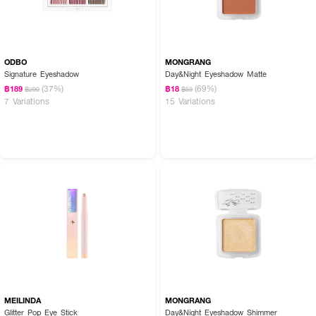
ODBO
MONGRANG
Signature Eyeshadow
Day&Night Eyeshadow Matte
(37%)
(69%)
฿189
฿18
฿299
฿59
7 Variations
15 Variations
MEILINDA
MONGRANG
Glitter Pop Eye Stick
Day&Night Eyeshadow Shimmer