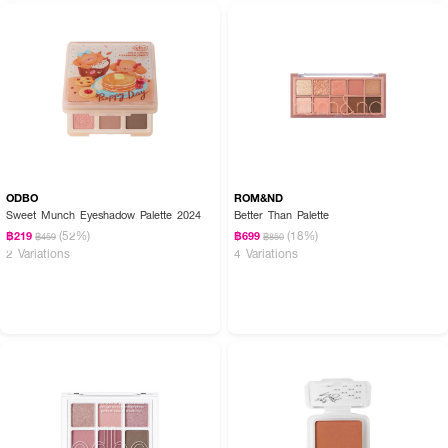
ODBO
ROM&ND
Sweet Munch Eyeshadow Palette 2024
Better Than Palette
(52%)
(18%)
฿219
฿699
฿459
฿850
2 Variations
4 Variations