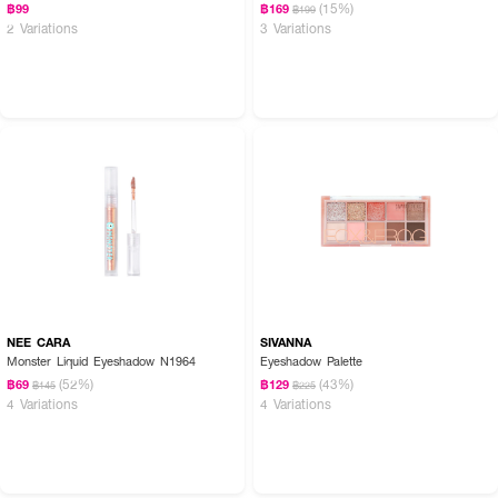
(15%)
฿99
฿169
฿199
2 Variations
3 Variations
NEE CARA
SIVANNA
Monster Liquid Eyeshadow N1964
Eyeshadow Palette
(52%)
(43%)
฿69
฿129
฿145
฿225
4 Variations
4 Variations