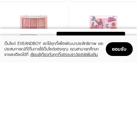
ADD TO BAG
เว็บไซต์ EVEANDBOY เราใช้คุกกี้เพื่อพัฒนาประสิทธิภาพ และ
ยอมรับ
ประสบการณ์ที่ดีในการใช้เว็บไซต์ของคุณ คุณสามารถศึกษา
รายละเอียดได้ที่
เรียนรู้เกี่ยวกับคุกกี้ของเบราว์เซอร์เพิ่มเติม
Home
Home
Promotions
Promotions
Shopping Bag
Shopping Bag
Account
Account
ODBO
SIVANNA
Shadow&Me Palette
Colors Break Order Integrated
Eyeshadow
฿359
฿199
02 Rosewood
3 Variations