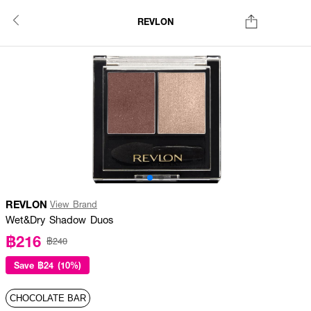
REVLON
REVLON
View Brand
Wet&Dry Shadow Duos
฿216
฿240
Save
฿24 (10%)
CHOCOLATE BAR