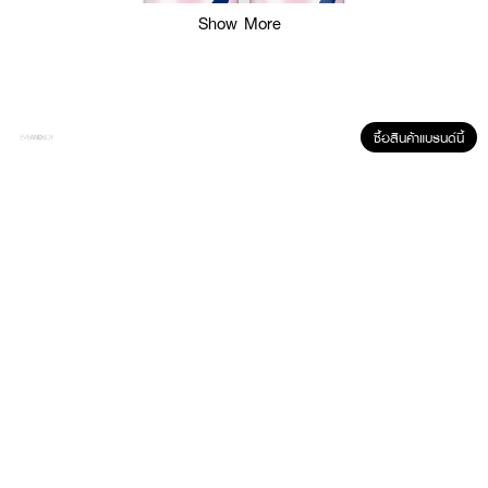
Show More
ซื้อสินค้าแบรนด์นี้
ผลลัพธ์ที่ได้ :
●
ช่วยปกป้องเหงื่อและกลิ่นกายยาวนาน 72 ชม.
●
ช่วยปกป้องใต้วงแขนได้อย่างมีประสิทธิภาพ
●
พร้อมกลิ่นหอมจากดอกไม้
ผลลัพธ์ที่ได้ :
เลื่อนปุ่มกดด้านบนขึ้นเพื่อเปิด เขย่าขวดก่อนใช้ ถือขวดในแนวตั้งให้ห่างจากใต้วง
แขนประมาณ 6 นิ้ว และฉีดใต้วงแขนขึ้นลงเป็นเวลาอย่างน้อย 3 วินาที ควรใช้เป็น
ประจำทุกวัน