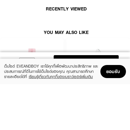
RECENTLY VIEWED
YOU MAY ALSO LIKE
ADD TO BAG
เว็บไซต์ EVEANDBOY เราใช้คุกกี้เพื่อพัฒนาประสิทธิภาพ และ
ยอมรับ
ประสบการณ์ที่ดีในการใช้เว็บไซต์ของคุณ คุณสามารถศึกษา
รายละเอียดได้ที่
เรียนรู้เกี่ยวกับคุกกี้ของเบราว์เซอร์เพิ่มเติม
Home
Home
Promotions
Promotions
Shopping Bag
Shopping Bag
Account
Account
DR.PONG
REXONA
28D Whitening Drone Deodorant Spray
Women Deodorant Spray
(23%)
฿299
฿99
฿129
size 100 ML
Shower Clean