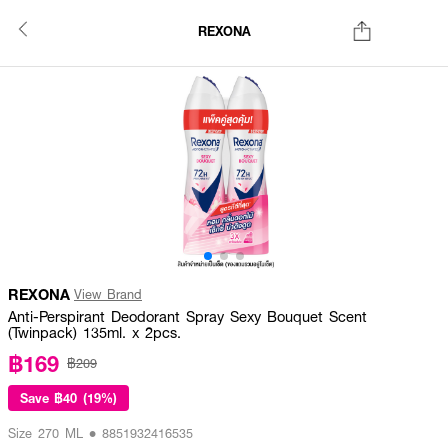
REXONA
REXONA
View Brand
Anti-Perspirant Deodorant Spray Sexy Bouquet Scent
(Twinpack) 135ml. x 2pcs.
฿169
฿209
Save
฿40 (19%)
Size 270 ML • 8851932416535