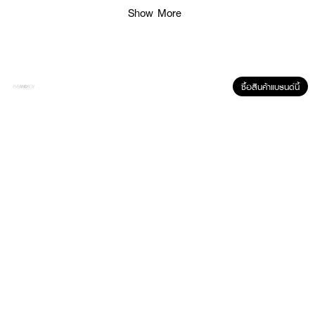
Show More
ซื้อสินค้าแบรนด์นี้
ผลลัพธ์ที่ได้ :
● ลดเหงื่อและระงับกลิ่นกาย
● ผสานพลังวิตามินซี บี 3 และ อี ที่ซึมลึกสู่ภายใน อีกขั้นเพื่อผิวใต้วงแขนดู
กระจ่างใสออร่าจริง
● ลดรอยหมองคล้ำ
● ลดคราบขาวและเหลืองบนเสื้อผ้า
● ปกป้องเหงื่อและกลิ่นกายยาวนาน 72 ชม.+