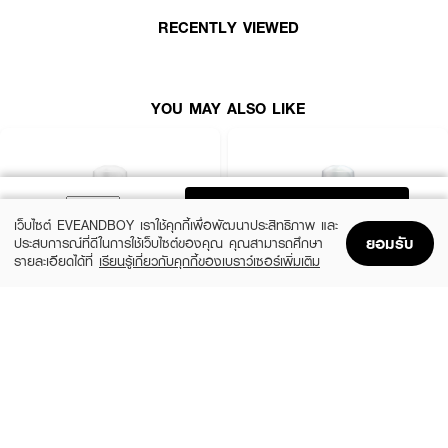
● พร้อมกลิ่นหอมผลไม้สดชื่น
RECENTLY VIEWED
How to Use :
YOU MAY ALSO LIKE
ใช้ทาบริเวณใต้วงแขนข้างละ 4-6 ครั้ง ทุกวัน
ADD TO BAG
เว็บไซต์ EVEANDBOY เราใช้คุกกี้เพื่อพัฒนาประสิทธิภาพ และ
ยอมรับ
ประสบการณ์ที่ดีในการใช้เว็บไซต์ของคุณ คุณสามารถศึกษา
รายละเอียดได้ที่
เรียนรู้เกี่ยวกับคุกกี้ของเบราว์เซอร์เพิ่มเติม
Home
Home
Promotions
Promotions
Shopping Bag
Shopping Bag
Account
Account
EVERSENSE
VIVITE
Extra White Roll On 45Ml Pi R2
Hapiness Pleasure Whitening Roll On 40
Ml Violet
฿77
฿82
size 45 ML
size 43.7 G