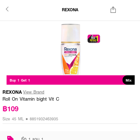
REXONA
Buy 1 Get 1
Mix
REXONA
View Brand
Roll On Vitamin bight Vit C
฿109
Size 45 ML • 8851932463935
ซื้อ 1 แถม 1