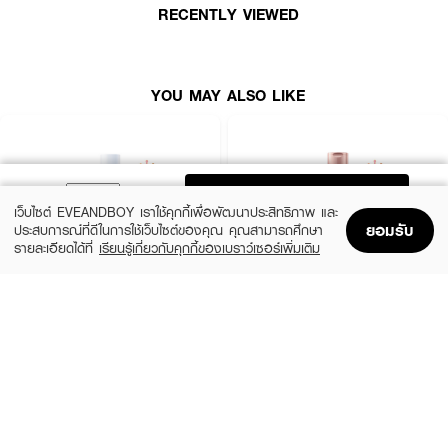
RECENTLY VIEWED
·
มอบ ความชุ่มชื้นทันที และฟื้นบำรุงผิวแห้งกร้าน
·
กลิ่นหอมละมุน ติดผิวยาวนาน มั่นใจตลอดวัน
·
ผ่านการทดสอบการระคายเคือง (Dermatologically Tested)
YOU MAY ALSO LIKE
·
ปลอดภัย อ่อนโยนแม้ผิวบอบบางบริเวณจุดซ่อนเร้น
· FDA Registration No. : 11-1-6800010110
ADD TO BAG
How to Use :
เว็บไซต์ EVEANDBOY เราใช้คุกกี้เพื่อพัฒนาประสิทธิภาพ และ
ยอมรับ
ประสบการณ์ที่ดีในการใช้เว็บไซต์ของคุณ คุณสามารถศึกษา
ทาเซรั่มให้ทั่วบริเวณขาหนีบ หลังอาบน้ำเป็นประจำ ทุกวันเช้า เย็น หรือบ่อยเท่าที่
รายละเอียดได้ที่
เรียนรู้เกี่ยวกับคุกกี้ของเบราว์เซอร์เพิ่มเติม
ต้องการ
Home
Home
Promotions
Promotions
Shopping Bag
Shopping Bag
Account
Account
CERAVE
EUCERIN
Daily Moisturizing Lotion
Spotless Brightening Skin Tone Perfecting
Body Lotion
฿290
(10%)
฿531
฿590
size 88 ML
size 250 ML