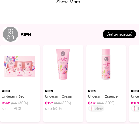
Show More
RIEN
ซื้อสินค้าแบรนด์นี้
RIEN
RIEN
RIEN
RIE
Underarm Set
Underarm Cream
Underarm Essence
Unde
ผลลัพธ์ที่ได้ :
(30%)
(30%)
(30%)
฿262
฿122
฿178
฿10
฿375
฿175
฿255
RIEN Bikini care White Perfume Serum
เซรั่มน้ำหอมบำรุงผิวเฉพาะจุด เน้น
size 1 PCS
size 50 G
clear
ฟื้นฟูผิวบริเวณบิกินี่โซนอย่างอ่อนโยน ช่วยให้ผิวเรียบเนียน ดูกระจ่างใสขึ้น พร้อม
กลิ่นหอมติดผิวยาวนาน ด้วยสารสกัดพรีเมียมจากญี่ปุ่นและธรรมชาติ ปราศจาก
การระคายเคือง
·
ช่วยดูแลผิวบริเวณบิกินี่โซนให้ดู เรียบเนียน กระจ่างใสขึ้น 10 เท่า*