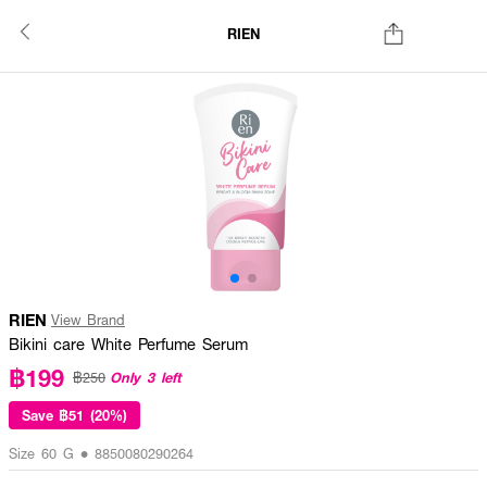
RIEN
RIEN
View Brand
Bikini care White Perfume Serum
฿199
Only 3 left
฿250
Save
฿51 (20%)
Size 60 G • 8850080290264