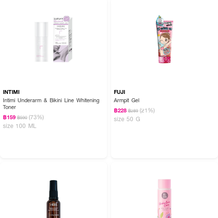
INTIMI
FUJI
Intimi Underarm & Bikini Line Whitening
Armpit Gel
Toner
(21%)
฿228
฿289
(73%)
฿159
฿590
size 50 G
size 100 ML