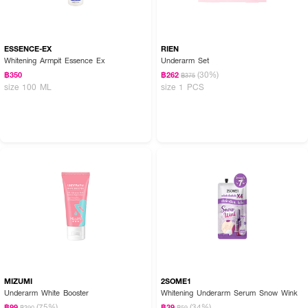
ESSENCE-EX
RIEN
Whitening Armpit Essence Ex
Underarm Set
(30%)
฿350
฿262
฿375
size 100 ML
size 1 PCS
MIZUMI
2SOME1
Underarm White Booster
Whitening Underarm Serum Snow Wink​
(75%)
(34%)
฿99
฿39
฿390
฿59