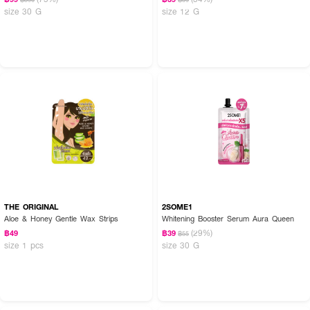
size 30 G
size 12 G
THE ORIGINAL
2SOME1
Aloe & Honey Gentle Wax Strips
Whitening Booster Serum Aura Queen
(29%)
฿49
฿39
฿55
size 1 pcs
size 30 G