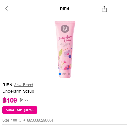
RIEN
RIEN
View Brand
Underarm Scrub
฿109
฿155
Save
฿46 (30%)
Size 100 G • 8850080290004