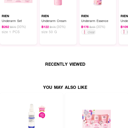
RIEN
RIEN
RIEN
RIE
Underarm Set
Underarm Cream
Underarm Essence
Unde
(30%)
(30%)
(30%)
฿262
฿122
฿178
฿10
฿375
฿175
฿255
size 1 PCS
size 50 G
clear
RECENTLY VIEWED
YOU MAY ALSO LIKE