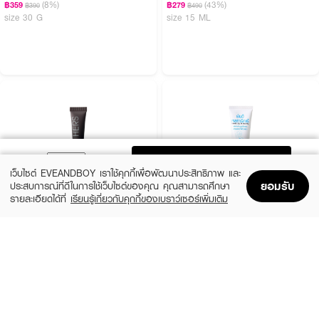
(8%)
(43%)
฿359
฿279
฿390
฿490
size 30 G
size 15 ML
ADD TO BAG
เว็บไซต์ EVEANDBOY เราใช้คุกกี้เพื่อพัฒนาประสิทธิภาพ และ
ยอมรับ
ประสบการณ์ที่ดีในการใช้เว็บไซต์ของคุณ คุณสามารถศึกษา
รายละเอียดได้ที่
เรียนรู้เกี่ยวกับคุกกี้ของเบราว์เซอร์เพิ่มเติม
Home
Home
Promotions
Promotions
Shopping Bag
Shopping Bag
Account
Account
HERS
YANHEE
Underarm Ultimate Whitening Treatment
Gel Ta Rak Rae
(34%)
฿249
฿99
฿380
size 15 ML
size 10 G