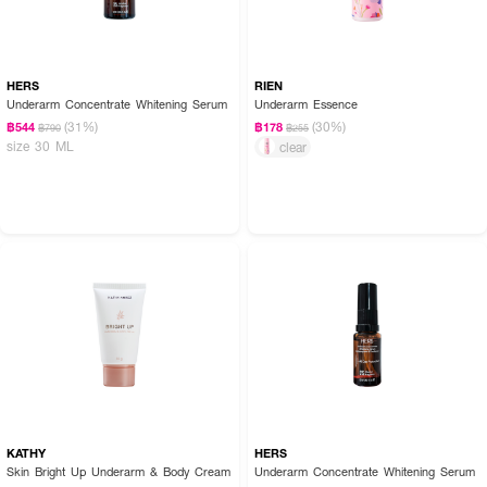
HERS
RIEN
Underarm Concentrate Whitening Serum
Underarm Essence
(31%)
(30%)
฿544
฿178
฿790
฿255
size 30 ML
clear
KATHY
HERS
Skin Bright Up Underarm & Body Cream
Underarm Concentrate Whitening Serum