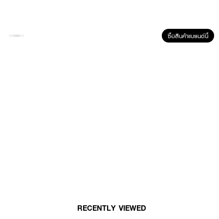
ผลลัพธ์ที่ได้ :
ซื้อสินค้าแบรนด์นี้
สำลีแผ่นหนานุ่มกำลังดี RII 26 Cleansing Perfect Cotton Pads ออกแบบมา
เพื่อทำความสะอาดเมคอัพโดยเฉพาะ จะเช็ดซ้ำกี่รอบก็ไม่เป็นขุยและไม่บาดผิว แถมไม่
เปลืองสำลีหลายแผ่น
● ผลิตจากฝ้ายเส้นใย มาตรฐานระดับโลก
● อ่อนโยนต่อผิวหน้าไม่เป็นขุย และอุดตันรูขุมขน
● เช็ดทำความสะอาดเครื่องสำอางบนใบหน้าได้หมดจด
● ใช้ได้ทุกสภาพผิว แม้ผิวบอบบางแพ้ง่าย
● บรรจุ 45 แผ่น/กล่อง
RECENTLY VIEWED