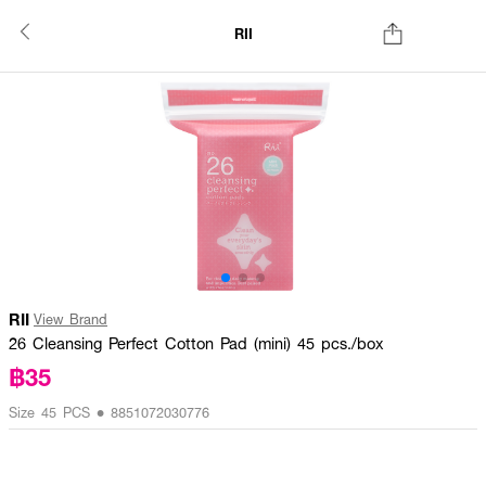
RII
RII
View Brand
26 Cleansing Perfect Cotton Pad (mini) 45 pcs./box
฿35
Size 45 PCS • 8851072030776