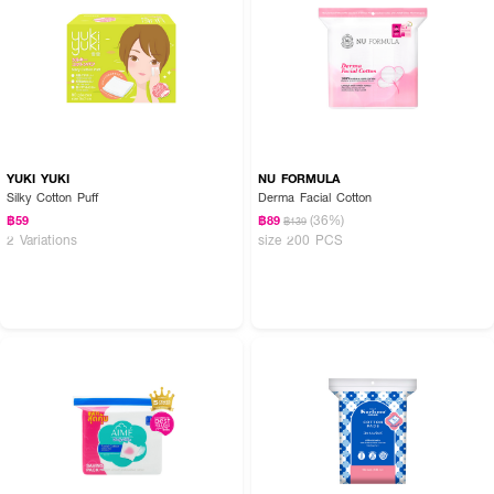
YUKI YUKI
NU FORMULA
Silky Cotton Puff
Derma Facial Cotton
(36%)
฿59
฿89
฿139
2 Variations
size 200 PCS