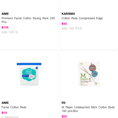
AIME
KARISMA
Premium Facial Cotton Saving Pack 220
Cotton Pads Compressed Edge
Pcs.
฿45
฿105
size 100 PCS
size 130 G
AIME
RII
Facial Cotton Pads
M Paper Unbleached Stick Cotton Buds
100 pcs.Box
฿78
฿25
2 Variations