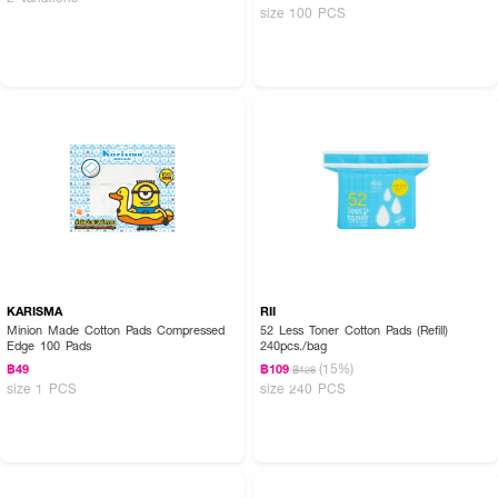
size 100 PCS
KARISMA
RII
Minion Made Cotton Pads Compressed
52 Less Toner Cotton Pads (Refill)
Edge 100 Pads
240pcs./bag
(15%)
฿49
฿109
฿128
size 1 PCS
size 240 PCS