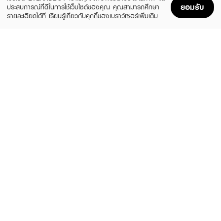
ยอมรับ
ประสบการณ์ที่ดีในการใช้เว็บไซต์ของคุณ คุณสามารถศึกษา
รายละเอียดได้ที่
เรียนรู้เกี่ยวกับคุกกี้ของเบราว์เซอร์เพิ่มเติม
Home
Home
Promotions
Promotions
Shopping Bag
Shopping Bag
Account
Account
KARISMA
FILLIMILLI
Cotton pads
Silky Cotton Puff (80P)
(11%)
฿60
฿120
฿135
size 100 PCS
size 60 G
RII
D-NEE
52 Less Toner Cotton Pads Bonus Pack
Beauty Cotton Pad Perfectly Clean 160
140 pcs./box
pcs.