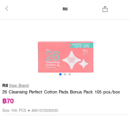
RII
RII
View Brand
26 Cleansing Perfect Cotton Pads Bonus Pack 105 pcs./box
฿70
Size 105 PCS • 8851072030530