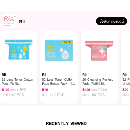
สำลีแผ่นหนานุ่มกำลังดี RII 26 Cleansing Perfect Cotton Pads ออกแบบมา
เพื่อทำความสะอาดเมคอัพโดยเฉพาะ จะเช็ดซ้ำกี่รอบก็ไม่เป็นขุยและไม่บาดผิว แถมไม่
เปลืองสำลีหลายแผ่น
● ผลิตจากฝ้ายเส้นใย มาตรฐานระดับโลก
RII
ซื้อสินค้าแบรนด์นี้
● อ่อนโยนต่อผิวหน้าไม่เป็นขุย และอุดตันรูขุมขน
● เช็ดทำความสะอาดเครื่องสำอางบนใบหน้าได้หมดจด
● ใช้ได้ทุกสภาพผิว แม้ผิวบอบบางแพ้ง่าย
● บรรจุ 105 แผ่น/กล่อง
RII
RII
RII
RII
How To Use :
52 Less Toner Cotton
52 Less Toner Cotton
26 Cleansing Perfect
92 P
Pads (Refill)
Pads Bonus Pack 140
Pads (Refill)180
Unbl
สำลีแผ่นริอิ RII 26 Cleansing Perfect Cotton Pads ใช้สำหรับเช็ดทำความ
240pcs./bag
pcs./box
pcs./bag
Pads
(15%)
(15%)
฿109
฿70
฿109
฿90
฿128
฿128
สะอาดผิวหน้าหรือนำไปใช้เช็ดเครื่องสำอางบนใบหน้าได้หมดจด
size 240 PCS
size 140 PCS
size 180 PCS
siz
RECENTLY VIEWED