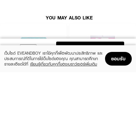
YOU MAY ALSO LIKE
ADD TO BAG
เว็บไซต์ EVEANDBOY เราใช้คุกกี้เพื่อพัฒนาประสิทธิภาพ และ
ยอมรับ
ประสบการณ์ที่ดีในการใช้เว็บไซต์ของคุณ คุณสามารถศึกษา
รายละเอียดได้ที่
เรียนรู้เกี่ยวกับคุกกี้ของเบราว์เซอร์เพิ่มเติม
Home
Home
Promotions
Promotions
Shopping Bag
Shopping Bag
Account
Account
YUKI YUKI
KARISMA
Cosmetic Cotton Puff
Cotton Pads Compressed Edge
(Exclusive)
฿54
฿52
size 80 PCS
size 100 PCS