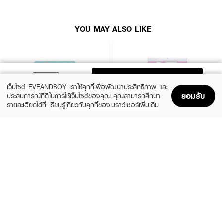
YOU MAY ALSO LIKE
ADD TO BAG
เว็บไซต์ EVEANDBOY เราใช้คุกกี้เพื่อพัฒนาประสิทธิภาพ และ
ยอมรับ
ประสบการณ์ที่ดีในการใช้เว็บไซต์ของคุณ คุณสามารถศึกษา
รายละเอียดได้ที่
เรียนรู้เกี่ยวกับคุกกี้ของเบราว์เซอร์เพิ่มเติม
Home
Home
Promotions
Promotions
Shopping Bag
Shopping Bag
Account
Account
YUKI YUKI
KARISMA
Cosmetic Cotton Puff
Cotton Pads Compressed Edge
(Exclusive)
฿54
฿52
size 80 PCS
size 100 PCS