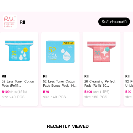
· สามารถซึมซับของเหลว และส่งผ่านเข้าสู่ผิวได้ดีเยี่ยม
How To Use :
RII
ซื้อสินค้าแบรนด์นี้
ใช้เช็ดทำความสะอาดผิวหน้า
RII
RII
RII
RII
52 Less Toner Cotton
52 Less Toner Cotton
26 Cleansing Perfect
92 P
Pads (Refill)
Pads Bonus Pack 140
Pads (Refill)180
Unbl
240pcs./bag
pcs./box
pcs./bag
Pads
(15%)
(15%)
฿109
฿70
฿109
฿90
฿128
฿128
size 240 PCS
size 140 PCS
size 180 PCS
siz
RECENTLY VIEWED