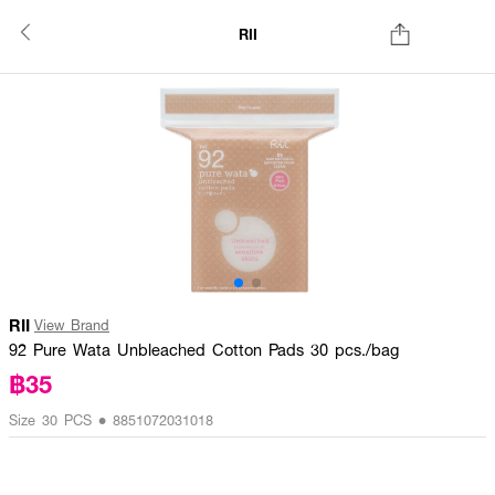
RII
RII
View Brand
92 Pure Wata Unbleached Cotton Pads 30 pcs./bag
฿35
Size 30 PCS • 8851072031018