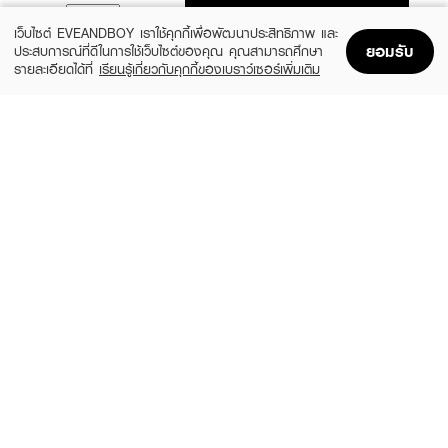
ADD TO BAG
เว็บไซต์ EVEANDBOY เราใช้คุกกี้เพื่อพัฒนาประสิทธิภาพ และ
ยอมรับ
ประสบการณ์ที่ดีในการใช้เว็บไซต์ของคุณ คุณสามารถศึกษา
รายละเอียดได้ที่
เรียนรู้เกี่ยวกับคุกกี้ของเบราว์เซอร์เพิ่มเติม
Home
Home
Promotions
Promotions
Shopping Bag
Shopping Bag
Account
Account
MOSCHINO
CALVIN KLEIN
Toy 2 Pearl EDP
CK ONE Essence XM25 EDP50ml +
Shower Gel 100ml
(20%)
฿1,920
฿2,400
(35%)
฿1,365
฿2,100
3 Variations
size 2 PCS
CALVIN KLEIN
CALVIN KLEIN