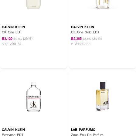
CALVIN KLEIN
CALVIN KLEIN
CK One EDT
CK One Gold EDT
(25%)
(25%)
฿3,120
฿2,385
฿4,160
฿3,180
size 200 ML
2 Variations
CALVIN KLEIN
LAB PARFUMO
Everyone EDT
Zeus Eau De Parfum