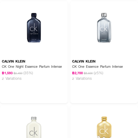
CALVIN KLEIN
CALVIN KLEIN
CK One Night Essence Parfum Intense
CK One Essence Parfum Intense
How to Use:
(35%)
(25%)
฿1,593
฿2,700
฿2,450
฿3,600
2 Variations
2 Variations
● ฉีดพรมตามร่างกาย หรือฉีดหลังอาบน้ำทันที บนจุดชีพจร (ข้อมือ ต้นคอ หลัง
หู ข้อพับ)
● ฉีดให้ห่างจากผิวประมาณ 6-8 นิ้ว แล้วแตะเบาๆ ไม่ถู เพื่อให้กลิ่นกระจายตัวได้ดี
🌙 เติมเสน่ห์ความหอมเขียว นุ่มลึก น่าค้นหา ด้วย RIKU MIDNIGHT SKIN! 🌿
✨💫