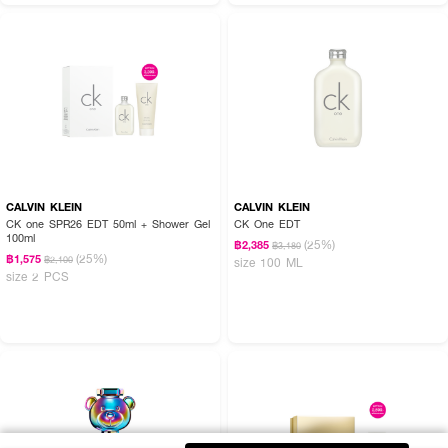
CALVIN KLEIN
CALVIN KLEIN
CK one SPR26 EDT 50ml + Shower Gel
CK One EDT
100ml
(25%)
฿2,385
฿3,180
(25%)
฿1,575
฿2,100
size 100 ML
size 2 PCS