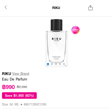
RIKU
RIKU
View Brand
Eau De Parfum
฿990
฿2,590
Save
฿1,600 (62%)
Size 50 ML • 8857126021295