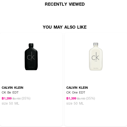
● Middle Notes: ชาเขียว, ลูกฟิก
RECENTLY VIEWED
● Base Notes: ไม้จันทน์, มอส, มัสก์, Salicylic Accord
● Eau De Parfum ติดทนนาน 4-6 ชั่วโมง
YOU MAY ALSO LIKE
● น้ำหอมกลิ่น Unisex เหมาะกับทุกเพศ
● ผลิตและนำเข้าจากประเทศเกาหลี (Made in Korea)
● FDA Registration no. 10-2-6800024609
● ปริมาณ - 50 มิลลิลิตร
CALVIN KLEIN
CALVIN KLEIN
CK Be EDT
CK One EDT
(35%)
(35%)
฿1,399
฿1,399
฿2,150
฿2,150
size 50 ML
size 50 ML