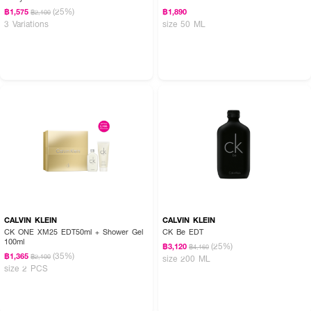
(25%)
฿1,575
฿1,890
฿2,100
3 Variations
size 50 ML
CALVIN KLEIN
CALVIN KLEIN
CK ONE XM25 EDT50ml + Shower Gel
CK Be EDT
100ml
(25%)
฿3,120
฿4,160
(35%)
฿1,365
฿2,100
size 200 ML
size 2 PCS