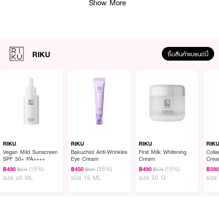
Show More
RIKU
ซื้อสินค้าแบรนด์นี้
ผลลัพธ์ที่ได้:
โฟมนมเกาหลีสูตรอ่อนโยน ช่วยทำความสะอาดผิวหน้าได้อย่างหมดจด พร้อมเติม
ความชุ่มชื้น ไม่ทำให้ผิวแห้งตึงหลังล้างหน้า เนื้อโฟมฟองนุ่มละมุน ให้ความรู้สึก
สบายผิวทุกครั้งที่ใช้ เผยผิวที่สะอาด เนียนนุ่ม และสมดุล
RIKU
RIKU
RIKU
RIK
Vegan Mild Sunscreen
Bakuchiol Anti-Wrinkles
First Milk Whitening
Coll
● RIKU เฟิร์ส มิลค์ เฟซ คลีนเซอร์ อุดมด้วย Colostrum Extract (น้ำนมแรก)
SPF 50+ PA++++
Eye Cream
Cream
Cre
ที่มีคุณค่าบำรุงมากกว่านมวัวทั่วไป
(15%)
(35%)
(15%)
฿490
฿450
฿490
฿59
฿576
฿690
฿576
size 20 ML
size 15 ML
size 50 G
size
● ช่วยให้ผิวแลดูกระจ่างใส สุขภาพดี
● มี Glycerin ช่วยเติมน้ำให้ผิว ลดความแห้งกร้าน และปัญหาริ้วรอยก่อนวัย
● เนื้อโฟมฟองนุ่มละเอียด ล้างออกง่าย ไม่ทิ้งความมันตกค้าง