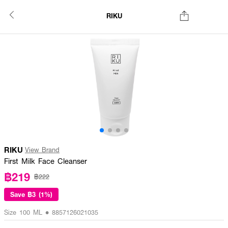
RIKU
RIKU
View Brand
First Milk Face Cleanser
฿219
฿222
Save
฿3 (1%)
Size 100 ML • 8857126021035